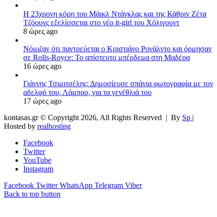
Η 23χρονη κόρη τoυ Μάικλ Ντάγκλας και της Κάθριν Ζέτα
Τζόουνς εξελίσσεται στο νέο it-girl του Χόλιγουντ
8 ώρες ago
Νόμιζαν ότι παντρεύεται ο Κριστιάνο Ρονάλντο και όρμησαν
σε Rolls-Royce: Το απίστευτο μπέρδεμα στη Μαδέρα
16 ώρες ago
Γιάννης Τσιμιτσέλης: Δημοσίευσε σπάνια φωτογραφία με τον
αδελφό του, Λάμπρο, για τα γενέθλιά του
17 ώρες ago
kontasas.gr © Copyright 2026, All Rights Reserved |
By
Sp
|
Hosted by
realhosting
Facebook
Twitter
YouTube
Instagram
Facebook
Twitter
WhatsApp
Telegram
Viber
Back to top button