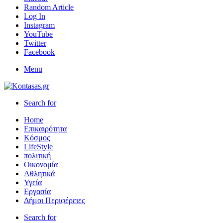
Random Article
Log In
Instagram
YouTube
Twitter
Facebook
Menu
Search for
Home
Επικαιρότητα
Κόσμος
LifeStyle
πολιτική
Οικονομία
Αθλητικά
Υγεία
Εργασία
Δήμοι Περιφέρειες
Search for