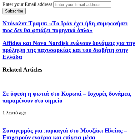
Enter your Email address
Ντόναλντ Τραμπ: «Tο Ιράν έχει ήδη συμφωνήσει
πως δεν θα φτιάξει πυρηνικό όπλο»
Affidea και Novo Nordisk ενώνουν δυνάμεις για την
πρόληψη της παχυσαρκίας και του διαβήτη στην
Ελλάδα
Related Articles
Σε ύφεση η φωτιά στο Κορωπί – Ισχυρές δυνάμεις
παραμένουν στο σημείο
1 λεπτό ago
Συναγερμός για πυρκαγιά στο Μουζάκι Ηλείας –
Επιχειρούν εναέρια και επίγεια μέσα