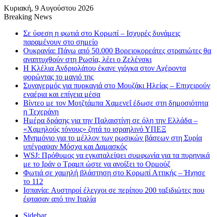
Κυριακή, 9 Αυγούστου 2026
Breaking News
Σε ύφεση η φωτιά στο Κορωπί – Ισχυρές δυνάμεις
παραμένουν στο σημείο
Ουκρανία: Πάνω από 50.000 Βορειοκορεάτες στρατιώτες θα
αναπτυχθούν στη Ρωσία, λέει ο Ζελένσκι
Η Κλέλια Ανδριολάτου έκανε γιόγκα στον Αχέροντα
φορώντας το μαγιό της
Συναγερμός για πυρκαγιά στο Μουζάκι Ηλείας – Επιχειρούν
εναέρια και επίγεια μέσα
Βίντεο με τον Μοτζτάμπα Χαμενεΐ έδωσε στη δημοσιότητα
η Τεχεράνη
Ημέρα δράσης για την Παλαιστίνη σε όλη την Ελλάδα –
«Χαμηλούς τόνους» ζητά το ισραηλινό ΥΠΕΞ
Μνημόνιο για το μέλλον των ρωσικών βάσεων στη Συρία
υπέγραψαν Μόσχα και Δαμασκός
WSJ: Πρόθυμος να εγκαταλείψει συμφωνία για τα πυρηνικά
με το Ιράν ο Τραμπ ώστε να ανοίξει το Ορμούζ
Φωτιά σε χαμηλή βλάστηση στο Κορωπί Αττικής – Ήχησε
το 112
Ισπανία: Aυστηροί έλεγχοι σε περίπου 200 ταξιδιώτες που
έφτασαν από την Ιταλία
Sidebar