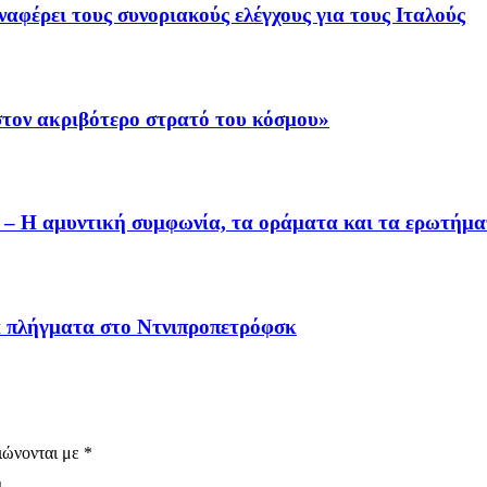
αφέρει τους συνοριακούς ελέγχους για τους Ιταλούς
 στον ακριβότερο στρατό του κόσμου»
 – Η αμυντική συμφωνία, τα οράματα και τα ερωτήμ
κά πλήγματα στο Ντνιπροπετρόφσκ
ιώνονται με
*