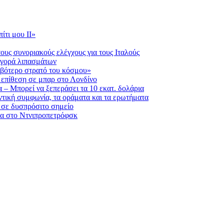
ίτι μου ΙΙ»
ους συνοριακούς ελέγχους για τους Ιταλούς
 αγορά λιπασμάτων
ριβότερο στρατό του κόσμου»
η επίθεση σε μπαρ στο Λονδίνο
 – Μπορεί να ξεπεράσει τα 10 εκατ. δολάρια
τική συμφωνία, τα οράματα και τα ερωτήματα
 σε δυσπρόσιτο σημείο
ατα στο Ντνιπροπετρόφσκ