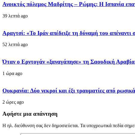
Ανοικτός πόλεμος Μαδρίτης – Ρώμης: Η Ισπανία επαν
39 λεπτά ago
Αραγτσί: «Το Ιράν απέδειξε τη δύναμή του απέναντι
52 λεπτά ago
Όταν ο Ερντογάν «ξαναγάπησε» τη Σαουδική Αραβία
1 ώρα ago
Ουκρανία: Δύο νεκροί και έξι τραυματίες από ρωσι
2 ώρες ago
Αφήστε μια απάντηση
Η ηλ. διεύθυνση σας δεν δημοσιεύεται.
Τα υποχρεωτικά πεδία σημε