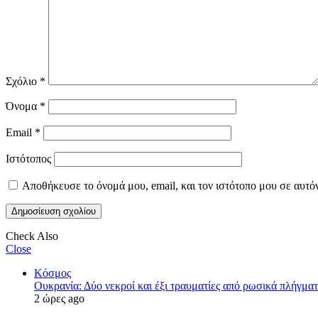
Σχόλιο
*
Όνομα
*
Email
*
Ιστότοπος
Αποθήκευσε το όνομά μου, email, και τον ιστότοπο μου σε αυτό
Check Also
Close
Κόσμος
Ουκρανία: Δύο νεκροί και έξι τραυματίες από ρωσικά πλήγμ
2 ώρες ago