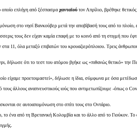
ο οποίο επλήγη από ξέσπασμα
χανταϊού
τον Απρίλιο, βρέθηκε θετικός
μόνωση στο νησί Βανκούβερ μετά την αποβίβασή τους από το πλοίο, 
σσερις τους δεν είχαν καμία επαφή με το κοινό από τη στιγμή που έ
στα 11, όλα μεταξύ επιβατών του κρουαζιερόπλοιου. Τρεις άνθρωποι π
ι, δήλωσε ότι το τεστ του ατόμου βγήκε ως «πιθανώς θετικό» την Π
 οποίο είχαμε προετοιμαστεί», δήλωσε η ίδια, σύμφωνα με όσα μετέδω
πό τους άλλους αναπνευστικούς ιούς που αντιμετωπίζουμε -όπως ο Covi
ίσκονται σε αυτοαπομόνωση στο σπίτι τους στο Οντάριο.
το ένα από τη Βρετανική Κολομβία και το άλλο από το Γιούκον. Το ά
ιγμής.