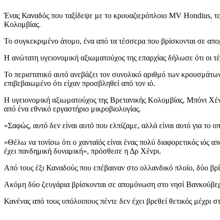
Ένας Καναδός που ταξίδεψε με το κρουαζιερόπλοιο MV Hondius, τ
Κολομβίας.
Το συγκεκριμένο άτομο, ένα από τα τέσσερα που βρίσκονται σε απο
Η ανώτατη υγειονομική αξιωματούχος της επαρχίας δήλωσε ότι οι τέ
Το περιστατικό αυτό ανεβάζει τον συνολικό αριθμό των κρουσμάτων 
επιβεβαιωμένο ότι είχαν προσβληθεί από τον ιό.
Η υγειονομική αξιωματούχος της Βρετανικής Κολομβίας, Μπόνι Χένρ
από ένα εθνικό εργαστήριο μικροβιολογίας.
«Σαφώς, αυτό δεν είναι αυτό που ελπίζαμε, αλλά είναι αυτό για το
«Θέλω να τονίσω ότι ο χανταϊός είναι ένας πολύ διαφορετικός ιός α
έχει πανδημική δυναμική», πρόσθεσε η Δρ Χένρι.
Από τους έξι Καναδούς που επέβαιναν στο ολλανδικό πλοίο, δύο βρ
Ακόμη δύο ζευγάρια βρίσκονται σε απομόνωση στο νησί Βανκούβερ, 
Κανένας από τους υπόλοιπους πέντε δεν έχει βρεθεί θετικός μέχρι στ