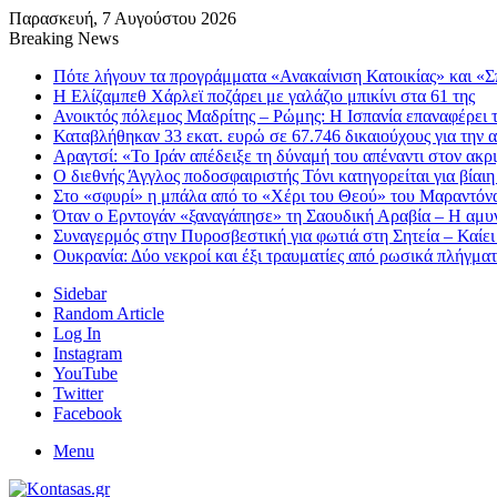
Παρασκευή, 7 Αυγούστου 2026
Breaking News
Πότε λήγουν τα προγράμματα «Ανακαίνιση Κατοικίας» και «Σπ
Η Ελίζαμπεθ Χάρλεϊ ποζάρει με γαλάζιο μπικίνι στα 61 της
Ανοικτός πόλεμος Μαδρίτης – Ρώμης: Η Ισπανία επαναφέρει τ
Καταβλήθηκαν 33 εκατ. ευρώ σε 67.746 δικαιούχους για την
Αραγτσί: «Το Ιράν απέδειξε τη δύναμή του απέναντι στον ακ
Ο διεθνής Άγγλος ποδοσφαιριστής Τόνι κατηγορείται για βίαι
Στο «σφυρί» η μπάλα από το «Χέρι του Θεού» του Μαραντόνα
Όταν ο Ερντογάν «ξαναγάπησε» τη Σαουδική Αραβία – Η αμυν
Συναγερμός στην Πυροσβεστική για φωτιά στη Σητεία – Καίει
Ουκρανία: Δύο νεκροί και έξι τραυματίες από ρωσικά πλήγμ
Sidebar
Random Article
Log In
Instagram
YouTube
Twitter
Facebook
Menu