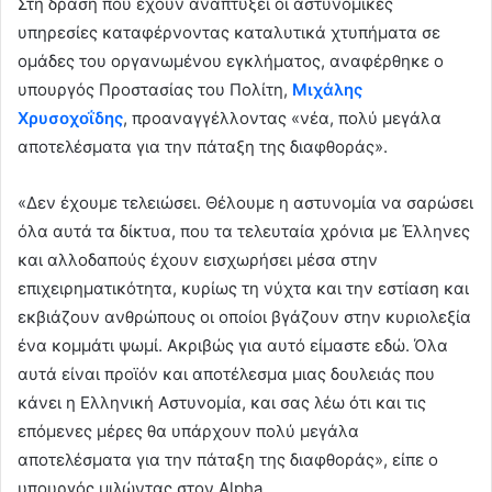
Στη δράση που έχουν αναπτύξει οι αστυνομικές
d
υπηρεσίες καταφέρνοντας καταλυτικά χτυπήματα σε
a
ομάδες του οργανωμένου εγκλήματος, αναφέρθηκε ο
n
e
υπουργός Προστασίας του Πολίτη,
Μιχάλης
m
Χρυσοχοΐδης
, προαναγγέλλοντας «νέα, πολύ μεγάλα
a
αποτελέσματα για την πάταξη της διαφθοράς».
i
l
«Δεν έχουμε τελειώσει. Θέλουμε η αστυνομία να σαρώσει
όλα αυτά τα δίκτυα, που τα τελευταία χρόνια με Έλληνες
και αλλοδαπούς έχουν εισχωρήσει μέσα στην
επιχειρηματικότητα, κυρίως τη νύχτα και την εστίαση και
εκβιάζουν ανθρώπους οι οποίοι βγάζουν στην κυριολεξία
ένα κομμάτι ψωμί. Ακριβώς για αυτό είμαστε εδώ. Όλα
αυτά είναι προϊόν και αποτέλεσμα μιας δουλειάς που
κάνει η Ελληνική Αστυνομία, και σας λέω ότι και τις
επόμενες μέρες θα υπάρχουν πολύ μεγάλα
αποτελέσματα για την πάταξη της διαφθοράς», είπε ο
υπουργός μιλώντας στον Alpha.