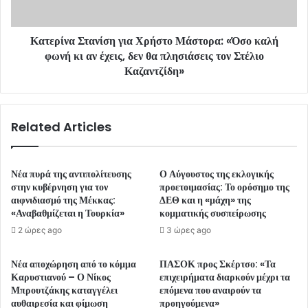
Κατερίνα Στανίση για Χρήστο Μάστορα: «Όσο καλή
φωνή κι αν έχεις, δεν θα πλησιάσεις τον Στέλιο
Καζαντζίδη»
Related Articles
Νέα πυρά της αντιπολίτευσης
Ο Αύγουστος της εκλογικής
στην κυβέρνηση για τον
προετοιμασίας: Το ορόσημο της
αιφνιδιασμό της Μέκκας:
ΔΕΘ και η «μάχη» της
«Αναβαθμίζεται η Τουρκία»
κομματικής συσπείρωσης
2 ώρες ago
3 ώρες ago
Νέα αποχώρηση από το κόμμα
ΠΑΣΟΚ προς Σκέρτσο: «Τα
Καρυστιανού – Ο Νίκος
επιχειρήματα διαρκούν μέχρι τα
Μπρουτζάκης καταγγέλει
επόμενα που αναιρούν τα
αυθαιρεσία και φίμωση
προηγούμενα»