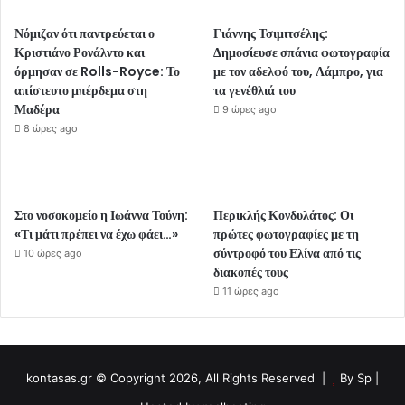
Νόμιζαν ότι παντρεύεται ο
Γιάννης Τσιμιτσέλης:
Κριστιάνο Ρονάλντο και
Δημοσίευσε σπάνια φωτογραφία
όρμησαν σε Rolls-Royce: Το
με τον αδελφό του, Λάμπρο, για
απίστευτο μπέρδεμα στη
τα γενέθλιά του
Μαδέρα
9 ώρες ago
8 ώρες ago
Στο νοσοκομείο η Ιωάννα Τούνη:
Περικλής Κονδυλάτος: Οι
«Τι μάτι πρέπει να έχω φάει…»
πρώτες φωτογραφίες με τη
σύντροφό του Ελίνα από τις
10 ώρες ago
διακοπές τους
11 ώρες ago
kontasas.gr © Copyright 2026, All Rights Reserved |
By
Sp
|