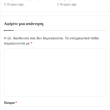
15 ώρες ago
18 ώρες ago
Αφήστε μια απάντηση
Η ηλ. διεύθυνση σας δεν δημοσιεύεται.
Τα υποχρεωτικά πεδία
σημειώνονται με
*
Σ
χ
ό
λ
ι
ο
*
Όνομα
*