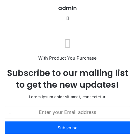
admin
W
e
b
s
i
t
With Product You Purchase
e
Subscribe to our mailing list
to get the new updates!
Lorem ipsum dolor sit amet, consectetur.
E
n
t
e
r