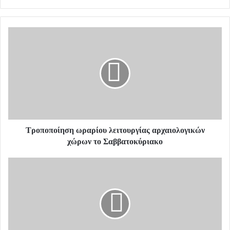
y
o
u
r
E
m
a
i
l
a
d
d
Τροποποίηση ωραρίου λειτουργίας αρχαιολογικών
r
χώρων το Σαββατοκύριακο
e
s
s