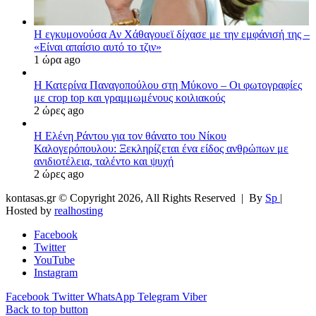
Η εγκυμονούσα Αν Χάθαγουεϊ δίχασε με την εμφάνισή της –
«Είναι απαίσιο αυτό το τζιν»
1 ώρα ago
Η Κατερίνα Παναγοπούλου στη Μύκονο – Οι φωτογραφίες
με crop top και γραμμωμένους κοιλιακούς
2 ώρες ago
Η Ελένη Ράντου για τον θάνατο του Νίκου
Καλογερόπουλου: Ξεκληρίζεται ένα είδος ανθρώπων με
ανιδιοτέλεια, ταλέντο και ψυχή
2 ώρες ago
kontasas.gr © Copyright 2026, All Rights Reserved |
By
Sp
|
Hosted by
realhosting
Facebook
Twitter
YouTube
Instagram
Facebook
Twitter
WhatsApp
Telegram
Viber
Back to top button