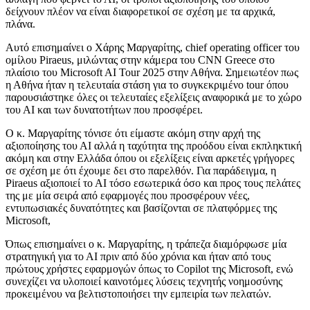
δείχνουν πλέον να είναι διαφορετικοί σε σχέση με τα αρχικά,
πλάνα.
Αυτό επισημαίνει ο Χάρης Μαργαρίτης, chief operating officer του
ομίλου Piraeus, μιλώντας στην κάμερα του CNN Greece στο
πλαίσιο του Microsoft AI Tour 2025 στην Αθήνα. Σημειωτέον πως
η Αθήνα ήταν η τελευταία στάση για το συγκεκριμένο tour όπου
παρουσιάστηκε όλες οι τελευταίες εξελίξεις αναφορικά με το χώρο
του ΑΙ και των δυνατοτήτων που προσφέρει.
Ο κ. Μαργαρίτης τόνισε ότι είμαστε ακόμη στην αρχή της
αξιοποίησης του ΑΙ αλλά η ταχύτητα της προόδου είναι εκπληκτική
ακόμη και στην Ελλάδα όπου οι εξελίξεις είναι αρκετές γρήγορες
σε σχέση με ότι έχουμε δει στο παρελθόν. Για παράδειγμα, η
Piraeus αξιοποιεί το ΑΙ τόσο εσωτερικά όσο και προς τους πελάτες
της με μία σειρά από εφαρμογές που προσφέρουν νέες,
εντυπωσιακές δυνατότητες και βασίζονται σε πλατφόρμες της
Microsoft,
Όπως επισημαίνει ο κ. Μαργαρίτης, η τράπεζα διαμόρφωσε μία
στρατηγική για το ΑΙ πριν από δύο χρόνια και ήταν από τους
πρώτους χρήστες εφαρμογών όπως το Copilot της Microsoft, ενώ
συνεχίζει να υλοποιεί καινοτόμες λύσεις τεχνητής νοημοσύνης
προκειμένου να βελτιστοποιήσει την εμπειρία των πελατών.