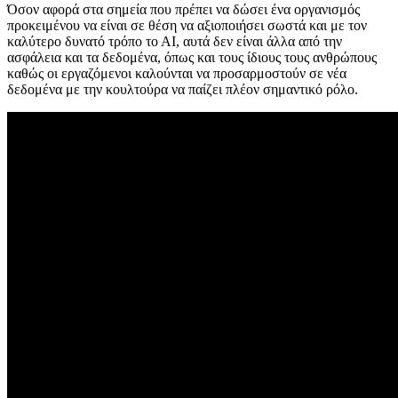
Όσον αφορά στα σημεία που πρέπει να δώσει ένα οργανισμός
προκειμένου να είναι σε θέση να αξιοποιήσει σωστά και με τον
καλύτερο δυνατό τρόπο το ΑΙ, αυτά δεν είναι άλλα από την
ασφάλεια και τα δεδομένα, όπως και τους ίδιους τους ανθρώπους
καθώς οι εργαζόμενοι καλούνται να προσαρμοστούν σε νέα
δεδομένα με την κουλτούρα να παίζει πλέον σημαντικό ρόλο.