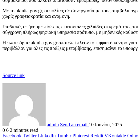
συμβολαίου, που άλλοτε απαιτούσαν εβδομάδες, πλέον ολοκληρώνον
Με το akinita.gov.gr, οι πολίτες σε συνεργασία με τους συμβολαιο
χωρίς γραφειοκρατία και αναμονή.
Σταδιακά, αφήνουμε πίσω τις εκατοντάδες χιλιάδες εκκρεμότητες τ
σύγχρονη πλήρως ψηφιακή υπηρεσία πρότυπο, με μηδενικές καθυστ
Η πλατφόρμα akinita.gov.gr αποτελεί πλέον το ψηφιακό κέντρο για 
περιβάλλον για όλες τις πράξεις μεταβίβασης, επισημαίνει το υπουργ
Source link
admin
Send an email
10 Ιουνίου, 2025
0
6
2 minutes read
Facebook
Twitter
LinkedIn
Tumblr
Pinterest
Reddit
VKontakte
Odnok