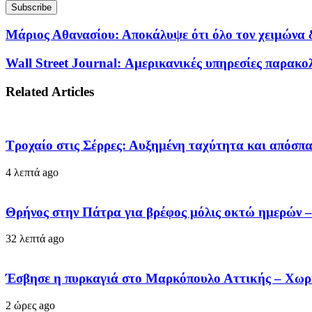
Μάριος Αθανασίου: Αποκάλυψε ότι όλο τον χειμώνα 
Wall Street Journal: Αμερικανικές υπηρεσίες παρακ
Related Articles
Τροχαίο στις Σέρρες: Αυξημένη ταχύτητα και απόσπ
4 λεπτά ago
Θρήνος στην Πάτρα για βρέφος μόλις οκτώ ημερών
32 λεπτά ago
Έσβησε η πυρκαγιά στο Μαρκόπουλο Αττικής – Χωρί
2 ώρες ago