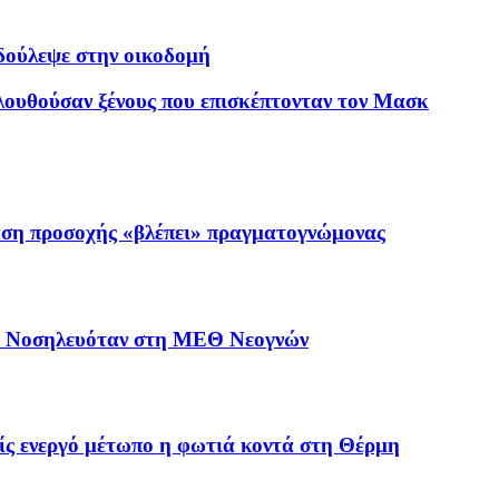
δούλεψε στην οικοδομή
ολουθούσαν ξένους που επισκέπτονταν τον Μασκ
αση προσοχής «βλέπει» πραγματογνώμονας
 – Νοσηλευόταν στη ΜΕΘ Νεογνών
ς ενεργό μέτωπο η φωτιά κοντά στη Θέρμη