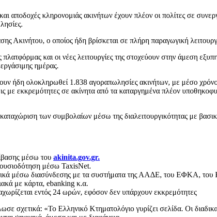
και αποδοχές κληρονομιάς ακινήτων έχουν πλέον οι πολίτες σε συνε
λησίες.
 Ακινήτου, ο οποίος ήδη βρίσκεται σε πλήρη παραγωγική λειτουργία,
πλατφόρμας και οι νέες λειτουργίες της στοχεύουν στην άμεση εξυπ
 εργάσιμης ημέρας.
έχουν ήδη ολοκληρωθεί 1.838 αγοραπωλησίες ακινήτων, με μέσο χρόν
ις με εκκρεμότητες σε ακίνητα από τα καταργημένα πλέον υποθηκοφυλ
ος καταχώριση των συμβολαίων μέσω της διαλειτουργικότητας με βασ
βίβασης μέσω του
akinita.gov.gr.
ξουσιοδότηση μέσω TaxisNet.
ητικά μέσω διασύνδεσης με τα συστήματα της ΑΑΔΕ, του ΕΦΚΑ, του 
ακά με κάρτα, ebanking κ.α.
αχωρίζεται εντός 24 ωρών, εφόσον δεν υπάρχουν εκκρεμότητες
ε σχετικά: «Το Ελληνικό Κτηματολόγιο γυρίζει σελίδα. Οι διαδικασ