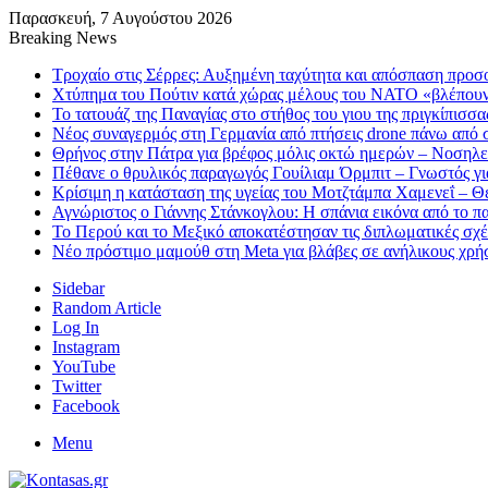
Παρασκευή, 7 Αυγούστου 2026
Breaking News
Τροχαίο στις Σέρρες: Αυξημένη ταχύτητα και απόσπαση προ
Χτύπημα του Πούτιν κατά χώρας μέλους του ΝΑΤΟ «βλέπου
Το τατουάζ της Παναγίας στο στήθος του γιου της πριγκίπισσ
Νέος συναγερμός στη Γερμανία από πτήσεις drone πάνω από σ
Θρήνος στην Πάτρα για βρέφος μόλις οκτώ ημερών – Νοση
Πέθανε ο θρυλικός παραγωγός Γουίλιαμ Όρμπιτ – Γνωστός για
Κρίσιμη η κατάσταση της υγείας του Μοτζτάμπα Χαμενεΐ – Θ
Αγνώριστος ο Γιάννης Στάνκογλου: Η σπάνια εικόνα από το π
Το Περού και το Μεξικό αποκατέστησαν τις διπλωματικές σχέ
Nέο πρόστιμο μαμούθ στη Meta για βλάβες σε ανήλικους χρήστ
Sidebar
Random Article
Log In
Instagram
YouTube
Twitter
Facebook
Menu