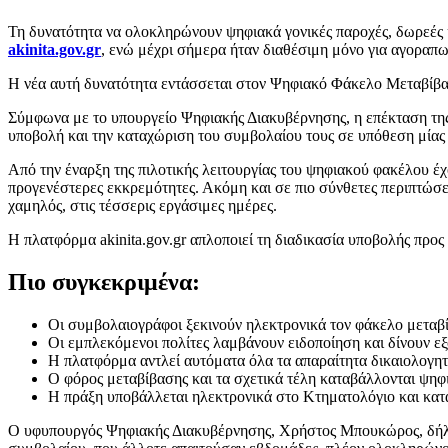
Τη δυνατότητα να ολοκληρώνουν ψηφιακά γονικές παροχές, δωρεές 
akinita.gov.gr
, ενώ μέχρι σήμερα ήταν διαθέσιμη μόνο για αγοραπω
Η νέα αυτή δυνατότητα εντάσσεται στον Ψηφιακό Φάκελο Μεταβίβασης
Σύμφωνα με το υπουργείο Ψηφιακής Διακυβέρνησης, η επέκταση της 
υποβολή και την καταχώριση του συμβολαίου τους σε υπόθεση μίας
Από την έναρξη της πιλοτικής λειτουργίας του ψηφιακού φακέλου 
προγενέστερες εκκρεμότητες. Ακόμη και σε πιο σύνθετες περιπτώσε
χαμηλός, στις τέσσερις εργάσιμες ημέρες.
Η πλατφόρμα akinita.gov.gr απλοποιεί τη διαδικασία υποβολής πρ
Πιο συγκεκριμένα:
Οι συμβολαιογράφοι ξεκινούν ηλεκτρονικά τον φάκελο μετα
Οι εμπλεκόμενοι πολίτες λαμβάνουν ειδοποίηση και δίνουν ε
Η πλατφόρμα αντλεί αυτόματα όλα τα απαραίτητα δικαιολογ
Ο φόρος μεταβίβασης και τα σχετικά τέλη καταβάλλονται ψηφι
Η πράξη υποβάλλεται ηλεκτρονικά στο Κτηματολόγιο και κατ
Ο υφυπουργός Ψηφιακής Διακυβέρνησης, Χρήστος Μπουκώρος, δήλωσ