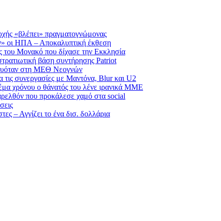
σοχής «βλέπει» πραγματογνώμονας
ν» οι ΗΠΑ – Αποκαλυπτική έκθεση
ας του Μονακό που δίχασε την Εκκλησία
τρατιωτική βάση συντήρησης Patriot
λευόταν στη ΜΕΘ Νεογνών
 τις συνεργασίες με Μαντόνα, Blur και U2
έμα χρόνου ο θάνατός του λένε ιρανικά ΜΜΕ
αρελθόν που προκάλεσε χαμό στα social
σεις
ες – Αγγίζει το ένα δισ. δολλάρια