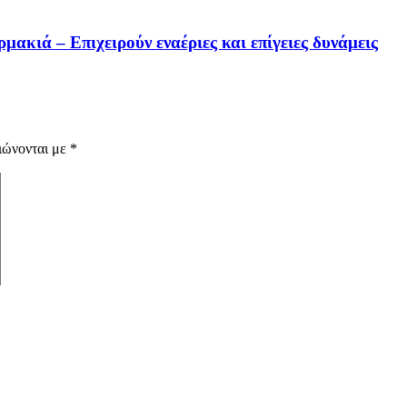
ακιά – Επιχειρούν εναέριες και επίγειες δυνάμεις
ιώνονται με
*