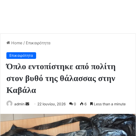
Home
/
Επικαιρότητα
Επικαιρότητα
Όπλο εντοπίστηκε από πολίτη
στον βυθό της θάλασσας στην
Καβάλα
admin
S
22 Ιουνίου, 2026
0
6
Less than a minute
e
n
d
a