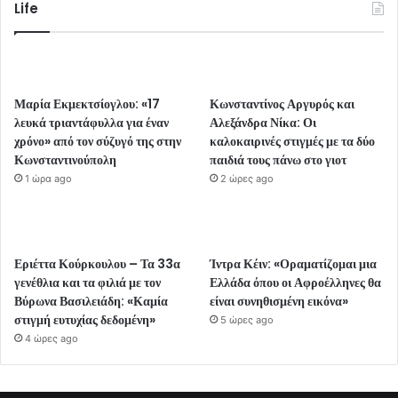
Life
Μαρία Εκμεκτσίογλου: «17
Κωνσταντίνος Αργυρός και
λευκά τριαντάφυλλα για έναν
Αλεξάνδρα Νίκα: Οι
χρόνο» από τον σύζυγό της στην
καλοκαιρινές στιγμές με τα δύο
Κωνσταντινούπολη
παιδιά τους πάνω στο γιοτ
1 ώρα ago
2 ώρες ago
Εριέττα Κούρκουλου – Τα 33α
Ίντρα Κέιν: «Οραματίζομαι μια
γενέθλια και τα φιλιά με τον
Ελλάδα όπου οι Αφροέλληνες θα
Βύρωνα Βασιλειάδη: «Καμία
είναι συνηθισμένη εικόνα»
στιγμή ευτυχίας δεδομένη»
5 ώρες ago
4 ώρες ago