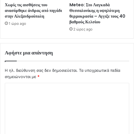
Χωρίς τις αισθήσεις του
Meteo: Στο Λαγκαδά
ανασύρθηκε άνδρας από πηγάδι
Θεσσαλονίκης η υψηλότερη
στην Αλεξανδρούπολη
θερμοκρασία – Αγγιξε τους 40
βαθμούς Κελσίου
1 ώρα ago
2 ώρες ago
Αφήστε μια απάντηση
Η ηλ. διεύθυνση σας δεν δημοσιεύεται.
Τα υποχρεωτικά πεδία
σημειώνονται με
*
Σ
χ
ό
λ
ι
ο