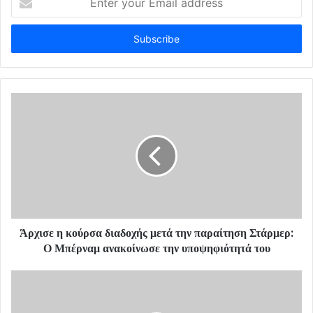
n
t
e
r
y
o
u
r
E
m
a
i
l
a
d
d
Άρχισε η κούρσα διαδοχής μετά την παραίτηση Στάρμερ:
r
Ο Μπέρναμ ανακοίνωσε την υποψηφιότητά του
e
s
s