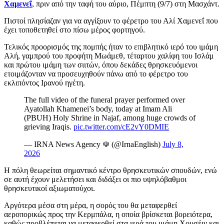
Χαμενεΐ
, πριν από την ταφή του αύριο, Πέμπτη (9/7) στη Μασχάντ.
Πιστοί πλησίαζαν για να αγγίξουν το φέρετρο του Αλί Χαμενεΐ που
έχει τοποθετηθεί στο πίσω μέρος φορτηγού.
Τελικός προορισμός της πομπής ήταν το επιβλητικό ιερό του ιμάμη
Αλή, γαμπρού του προφήτη Μωάμεθ, τέταρτου χαλίφη του Ισλάμ
και πρώτου ιμάμη των σιιτών, όπου δεκάδες θρησκευόμενοι
ετοιμάζονταν να προσευχηθούν πάνω από το φέρετρο του
εκλιπόντος Ιρανού ηγέτη.
The full video of the funeral prayer performed over
Ayatollah Khamenei’s body, today at Imam Ali
(PBUH) Holy Shrine in Najaf, among huge crowds of
grieving Iraqis.
pic.twitter.com/cE2vY0DMIE
— IRNA News Agency ☫ (@IrnaEnglish)
July 8,
2026
Η πόλη θεωρείται σημαντικό κέντρο θρησκευτικών σπουδών, ενώ
σε αυτή έχουν μελετήσει και διδάξει οι πιο υψηλόβαθμοι
θρησκευτικοί αξιωματούχοι.
Αργότερα μέσα στη μέρα, η σορός του θα μεταφερθεί
αεροπορικώς προς την Κερμπάλα, η οποία βρίσκεται βορειότερα,
καθώς προβλέπεται να μεταφερθεί στα ιερά του ιμάμη Χουσέιν και