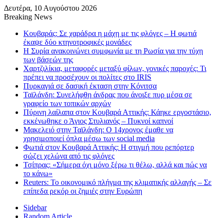
Δευτέρα, 10 Αυγούστου 2026
Breaking News
Κουβαράς: Σε χαράδρα η μάχη με τις φλόγες – Η φωτιά
έκαψε δύο κτηνοτροφικές μονάδες
Η Συρία ανακοινώνει συμφωνία με τη Ρωσία για την τύχη
των βάσεών της
Χαρτζιλίκια, μεταφορές μεταξύ φίλων, γονικές παροχές: Τι
πρέπει να προσέχουν οι πολίτες στο IRIS
Πυρκαγιά σε δασική έκταση στην Κόνιτσα
Ταϊλάνδη: Συνελήφθη άνδρας που άνοιξε πυρ μέσα σε
γραφείο των τοπικών αρχών
Πύρινη λαίλαπα στον Κουβαρά Αττικής: Κάηκε εργοστάσιο,
εκκένωθηκε ο Άγιος Στυλιανός – Πυκνοί καπνοί
Μακελειό στην Ταϊλάνδη: Ο 14χρονος έμαθε να
χρησιμοποιεί όπλα μέσω των social media
Φωτιά στον Κουβαρά Αττικής: Η στιγμή που ρεπόρτερ
σώζει χελώνα από τις φλόγες
Τσίπρας: «Σήμερα όχι μόνο ξέρω τι θέλω, αλλά και πώς να
το κάνω»
Reuters: Το οικονομικό πλήγμα της κλιματικής αλλαγής – Σε
επίπεδα ρεκόρ οι ζημιές στην Ευρώπη
Sidebar
Random Article