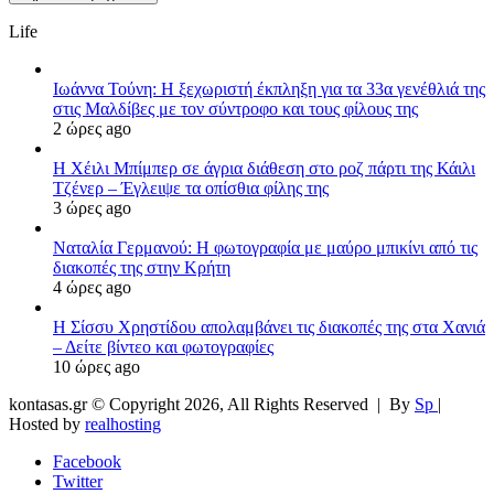
Life
Ιωάννα Τούνη: Η ξεχωριστή έκπληξη για τα 33α γενέθλιά της
στις Μαλδίβες με τον σύντροφο και τους φίλους της
2 ώρες ago
Η Χέιλι Μπίμπερ σε άγρια διάθεση στο ροζ πάρτι της Κάιλι
Τζένερ – Έγλειψε τα οπίσθια φίλης της
3 ώρες ago
Ναταλία Γερμανού: Η φωτογραφία με μαύρο μπικίνι από τις
διακοπές της στην Κρήτη
4 ώρες ago
Η Σίσσυ Χρηστίδου απολαμβάνει τις διακοπές της στα Χανιά
– Δείτε βίντεο και φωτογραφίες
10 ώρες ago
kontasas.gr © Copyright 2026, All Rights Reserved |
By
Sp
|
Hosted by
realhosting
Facebook
Twitter