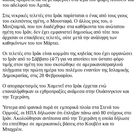
του αδελφού του Αμπάς.
Στις νεκρικές τελετές στο Ιράκ παρίσταται ο ένας από τους γιους
του εκλιπόντος ηγέτη, ο Μουσταφά. Ο άλλος γιος του, ο
Μοτζταμπά, που τον διαδέχθηκε στα καθήκοντα του ανώτατου
ηγέτη του Ιράν, δεν έχει εμφανιστεί δημοσίως από τότε που
άρχισαν οι επικήδειες τελετές, ούτε μετά την ανάληψη των
καθηκόντων του τον Μάρτιο.
Οι τελετές στο Ιράκ είναι κομμάτι της κηδείας που έχει οργανώσει
το Ιράν από το Σάββατο (4/7) για να αποτίσει τον ύστατο φόρο
τιμής στον ηγέτη του που σκοτώθηκε σε αμερικανοϊσραηλινά
πλήγματα την πρώτη ημέρα του πολέμου εναντίον της Ισλαμικής
Δημοκρατίας, στις 28 Φεβρουαρίου.
Ο αποχαιρετισμός του Χαμενεΐ στο Ιράκ έρχεται ενώ
επαναλήφθηκαν οι εχθροπραξίες ανάμεσα στην Ουάσινγκτον και
την Τεχεράνη.
Ύστερα από ιρανικά πυρά σε εμπορικά πλοία στα Στενά του
Ορμούζ, οι ΗΠΑ δήλωσαν ότι έπληξαν πάνω από 80 στόχους στο
Ιράν. Ακολούθησαν αντίποινα από την Τεχεράνη η οποία δήλωσε
ότι επιτέθηκε σε αμερικανικές βάσεις στο Κουβέιτ και το
Μπαχρέιν.