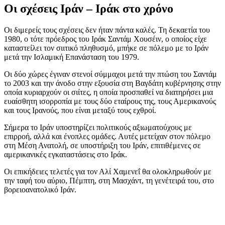
Οι σχέσεις Ιράν – Ιράκ στο χρόνο
Οι διμερείς τους σχέσεις δεν ήταν πάντα καλές. Τη δεκαετία του
1980, ο τότε πρόεδρος του Ιράκ Σαντάμ Χουσέιν, ο οποίος είχε
καταστείλει τον σιιτικό πληθυσμό, μπήκε σε πόλεμο με το Ιράν
μετά την Ισλαμική Επανάσταση του 1979.
Οι δύο χώρες έγιναν στενοί σύμμαχοι μετά την πτώση του Σαντάμ
το 2003 και την άνοδο στην εξουσία στη Βαγδάτη κυβέρνησης στην
οποία κυριαρχούν οι σιίτες, η οποία προσπαθεί να διατηρήσει μια
ευαίσθητη ισορροπία με τους δύο εταίρους της, τους Αμερικανούς
και τους Ιρανούς, που είναι μεταξύ τους εχθροί.
Σήμερα το Ιράν υποστηρίζει πολιτικούς αξιωματούχους με
επιρροή, αλλά και ένοπλες ομάδες. Αυτές μετείχαν στον πόλεμο
στη Μέση Ανατολή, σε υποστήριξη του Ιράν, επιτιθέμενες σε
αμερικανικές εγκαταστάσεις στο Ιράκ.
Οι επικήδειες τελετές για τον Αλί Χαμενεΐ θα ολοκληρωθούν με
την ταφή του αύριο, Πέμπτη, στη Μασχάντ, τη γενέτειρά του, στο
βορειοανατολικό Ιράν.