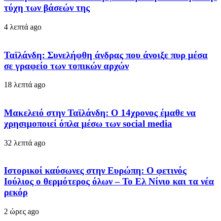
τύχη των βάσεών της
4 λεπτά ago
Ταϊλάνδη: Συνελήφθη άνδρας που άνοιξε πυρ μέσα
σε γραφείο των τοπικών αρχών
18 λεπτά ago
Μακελειό στην Ταϊλάνδη: Ο 14χρονος έμαθε να
χρησιμοποιεί όπλα μέσω των social media
32 λεπτά ago
Ιστορικοί καύσωνες στην Ευρώπη: Ο φετινός
Ιούλιος ο θερμότερος όλων – Το Ελ Νίνιο και τα νέα
ρεκόρ
2 ώρες ago