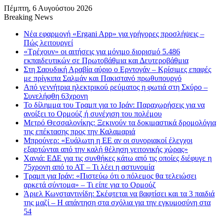
Πέμπτη, 6 Αυγούστου 2026
Breaking News
Νέα εφαρμογή «Ergani App» για γρήγορες προσλήψεις –
Πώς λειτουργεί
«Τρέχουν» οι αιτήσεις για μόνιμο διορισμό 5.486
εκπαιδευτικών σε Πρωτοβάθμια και Δευτεροβάθμια
Στη Σαουδική Αραβία αύριο ο Ερντογάν – Κρίσιμες επαφές
με πρίγκιπα Σαλμάν και Πακιστανό πρωθυπουργό
Από γεννήτρια ηλεκτρικού ρεύματος η φωτιά στη Σκύρο –
Συνελήφθη 63χρονη
Το δίλημμα του Τραμπ για το Ιράν: Παραχωρήσεις για να
ανοίξει το Ορμούζ ή συνέχιση του πολέμου
Μετρό Θεσσαλονίκης: Ξεκινούν τα δοκιμαστικά δρομολόγια
της επέκτασης προς την Καλαμαριά
Μπρούνερ: «Ευάλωτη η ΕΕ αν οι συνοριακοί έλεγχοι
εξαρτώνται από την καλή θέληση γειτονικής χώρας»
Χανιά: ΕΔΕ για τις συνθήκες κάτω από τις οποίες διέφυγε η
75χρονη από το ΑΤ – Τι λέει η αστυνομία
Τραμπ για Ιράν: «Πιστεύω ότι ο πόλεμος θα τελειώσει
αρκετά σύντομα» – Τι είπε για το Ορμούζ
Άριελ Κωνσταντινίδη: Σκέφτεται να βαφτίσει και τα 3 παιδιά
της μαζί – Η απάντηση στα σχόλια για την εγκυμοσύνη στα
54