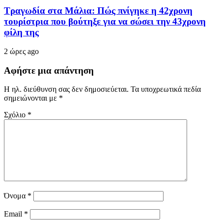
Τραγωδία στα Μάλια: Πώς πνίγηκε η 42χρονη
τουρίστρια που βούτηξε για να σώσει την 43χρονη
φίλη της
2 ώρες ago
Αφήστε μια απάντηση
Η ηλ. διεύθυνση σας δεν δημοσιεύεται.
Τα υποχρεωτικά πεδία
σημειώνονται με
*
Σχόλιο
*
Όνομα
*
Email
*