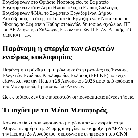
Εργαζομένων στο Θριάσιο Νοσοκομείο, το Σωματείο
Εργαζομένων στον Δήμο Ηλιούπολης, ο Ενιαίος Σύλλογος
Εργαζομένων ΨΝΑ, το Σωματείο Εργαζομένων Δήμου
Λυκόβρυσης Πεύκης, το Σωματείο Εργαζομένων Νοσοκομείου
Νίκαιας, το Σωματείο Καθαριστριών/ών δημοσίων σχολείων ΠΕ
και ΔΕ Αθηνών, ο Σύλλογος Εκπαιδευτικών Π.Ε. Αν. Αττικής «Ο
ΣΩΚΡΑΤΗΣ».
Παράνομη η απεργία των ελεγκτών
εναέριας κυκλοφορίας
Παράνομη κηρύχθηκε η τετράωρη στάση εργασίας
της Ένωσης
Ελεγκτών Εναέριας Κυκλοφορίας Ελλάδος (ΕΕΕΚΕ) που είχε
εξαγγείλει για την Πέμπτη 28 Αυγούστου 2025 μετά από απόφαση
του Μονομελούς Πρωτοδικείου Αθηνών.
Ως εκ τούτου, δεν θα επηρεαστούν οι προγραμματισμένες πτήσεις.
Τι ισχύει με τα Μέσα Μεταφοράς
Κανονικά θα λειτουργήσουν το μετρό και τα λεωφορεία στην
Αθήνα την ημέρα της 24ωρης απεργίας που κήρυξε η ΑΔΕΔΥ για
την Πέμπτη 28 Αυγούστου, σύμφωνα με ενημέρωση του
CNN