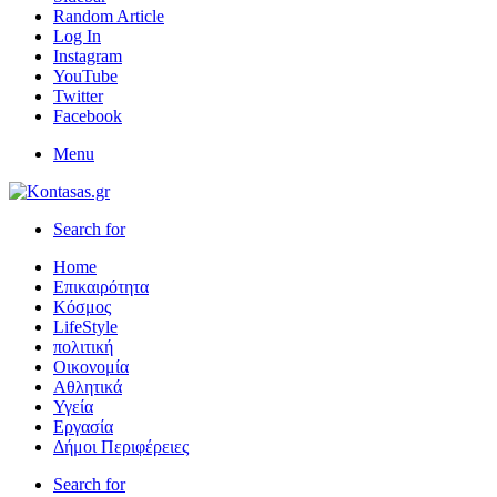
Random Article
Log In
Instagram
YouTube
Twitter
Facebook
Menu
Search for
Home
Επικαιρότητα
Κόσμος
LifeStyle
πολιτική
Οικονομία
Αθλητικά
Υγεία
Εργασία
Δήμοι Περιφέρειες
Search for