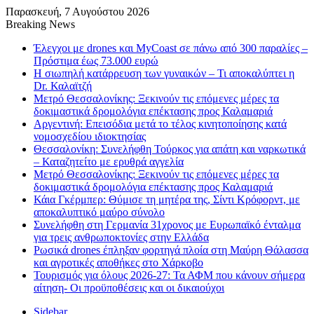
Παρασκευή, 7 Αυγούστου 2026
Breaking News
Έλεγχοι με drones και MyCoast σε πάνω από 300 παραλίες –
Πρόστιμα έως 73.000 ευρώ
Η σιωπηλή κατάρρευση των γυναικών – Τι αποκαλύπτει η
Dr. Καλαϊτζή
Μετρό Θεσσαλονίκης: Ξεκινούν τις επόμενες μέρες τα
δοκιμαστικά δρομολόγια επέκτασης προς Καλαμαριά
Αργεντινή: Επεισόδια μετά το τέλος κινητοποίησης κατά
νομοσχεδίου ιδιοκτησίας
Θεσσαλονίκη: Συνελήφθη Τούρκος για απάτη και ναρκωτικά
– Καταζητείτο με ερυθρά αγγελία
Μετρό Θεσσαλονίκης: Ξεκινούν τις επόμενες μέρες τα
δοκιμαστικά δρομολόγια επέκτασης προς Καλαμαριά
Κάια Γκέρμπερ: Θύμισε τη μητέρα της, Σίντι Κρόφορντ, με
αποκαλυπτικό μαύρο σύνολο
Συνελήφθη στη Γερμανία 31χρονος με Ευρωπαϊκό ένταλμα
για τρεις ανθρωποκτονίες στην Ελλάδα
Ρωσικά drones έπληξαν φορτηγά πλοία στη Μαύρη Θάλασσα
και αγροτικές αποθήκες στο Χάρκοβο
Τουρισμός για όλους 2026-27: Τα ΑΦΜ που κάνουν σήμερα
αίτηση- Οι προϋποθέσεις και οι δικαιούχοι
Sidebar