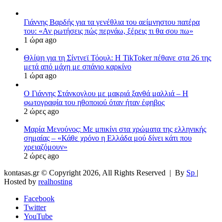
Γιάννης Βαρδής για τα γενέθλια του αείμνηστου πατέρα
του: «Αν ρωτήσεις πώς περνάω, ξέρεις τι θα σου πω»
1 ώρα ago
Θλίψη για τη Σίντνεϊ Τόουλ: Η TikToker πέθανε στα 26 της
μετά από μάχη με σπάνιο καρκίνο
1 ώρα ago
Ο Γιάννης Στάνκογλου με μακριά ξανθά μαλλιά – Η
φωτογραφία του ηθοποιού όταν ήταν έφηβος
2 ώρες ago
Μαρία Μενούνος: Με μπικίνι στα χρώματα της ελληνικής
σημαίας – «Κάθε χρόνο η Ελλάδα μού δίνει κάτι που
χρειαζόμουν»
2 ώρες ago
kontasas.gr © Copyright 2026, All Rights Reserved |
By
Sp
|
Hosted by
realhosting
Facebook
Twitter
YouTube