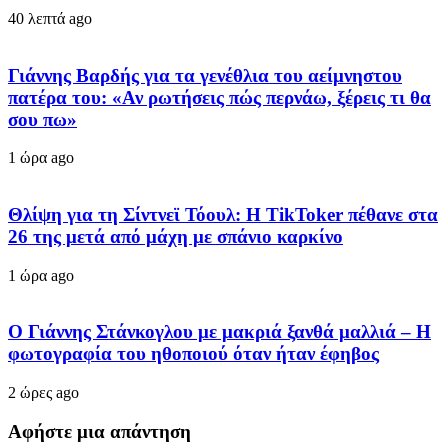
40 λεπτά ago
Γιάννης Βαρδής για τα γενέθλια του αείμνηστου
πατέρα του: «Αν ρωτήσεις πώς περνάω, ξέρεις τι θα
σου πω»
1 ώρα ago
Θλίψη για τη Σίντνεϊ Τόουλ: Η TikToker πέθανε στα
26 της μετά από μάχη με σπάνιο καρκίνο
1 ώρα ago
Ο Γιάννης Στάνκογλου με μακριά ξανθά μαλλιά – Η
φωτογραφία του ηθοποιού όταν ήταν έφηβος
2 ώρες ago
Αφήστε μια απάντηση