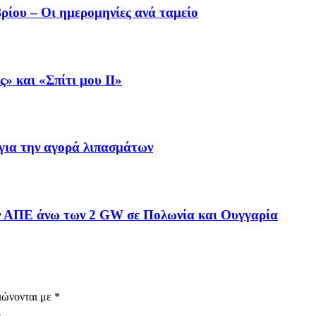
ρίου – Οι ημερομηνίες ανά ταμείο
» και «Σπίτι μου ΙΙ»
 για την αγορά λιπασμάτων
ν ΑΠΕ άνω των 2 GW σε Πολωνία και Ουγγαρία
ιώνονται με
*