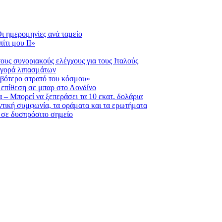
ι ημερομηνίες ανά ταμείο
ίτι μου ΙΙ»
ους συνοριακούς ελέγχους για τους Ιταλούς
 αγορά λιπασμάτων
ριβότερο στρατό του κόσμου»
η επίθεση σε μπαρ στο Λονδίνο
 – Μπορεί να ξεπεράσει τα 10 εκατ. δολάρια
τική συμφωνία, τα οράματα και τα ερωτήματα
 σε δυσπρόσιτο σημείο