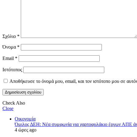
Σχόλιο
*
Όνομα
*
Email
*
Ιστότοπος
Αποθήκευσε το όνομά μου, email, και τον ιστότοπο μου σε αυτό
Check Also
Close
Οικονομία
Όμιλος ΔΕΗ: Νέα συμφωνία για χαρτοφυλάκιο έργων ΑΠΕ ά
4 ώρες ago