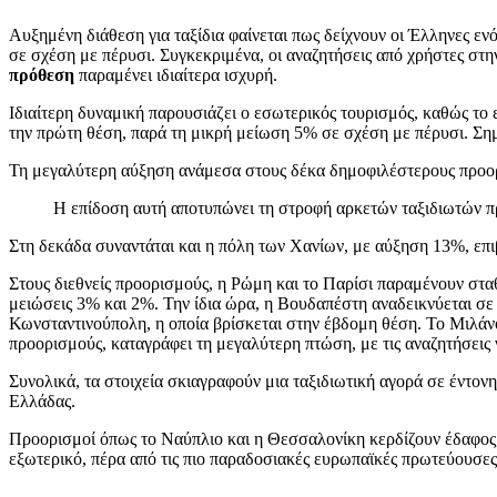
Αυξημένη διάθεση για ταξίδια φαίνεται πως δείχνουν οι Έλληνες εν
σε σχέση με πέρυσι. Συγκεκριμένα, οι αναζητήσεις από χρήστες στη
πρόθεση
παραμένει ιδιαίτερα ισχυρή.
Ιδιαίτερη δυναμική παρουσιάζει ο εσωτερικός τουρισμός, καθώς τ
την πρώτη θέση, παρά τη μικρή μείωση 5% σε σχέση με πέρυσι. Σημ
Τη μεγαλύτερη αύξηση ανάμεσα στους δέκα δημοφιλέστερους προορι
Η επίδοση αυτή αποτυπώνει τη στροφή αρκετών ταξιδιωτών πρ
Στη δεκάδα συναντάται και η πόλη των Χανίων, με αύξηση 13%, επι
Στους διεθνείς προορισμούς, η Ρώμη και το Παρίσι παραμένουν σταθ
μειώσεις 3% και 2%. Την ίδια ώρα, η Βουδαπέστη αναδεικνύεται σε
Κωνσταντινούπολη, η οποία βρίσκεται στην έβδομη θέση. Το Μιλάνο
προορισμούς, καταγράφει τη μεγαλύτερη πτώση, με τις αναζητήσεις
Συνολικά, τα στοιχεία σκιαγραφούν μια ταξιδιωτική αγορά σε έντο
Ελλάδας.
Προορισμοί όπως το Ναύπλιο και η Θεσσαλονίκη κερδίζουν έδαφος, 
εξωτερικό, πέρα από τις πιο παραδοσιακές ευρωπαϊκές πρωτεύουσες