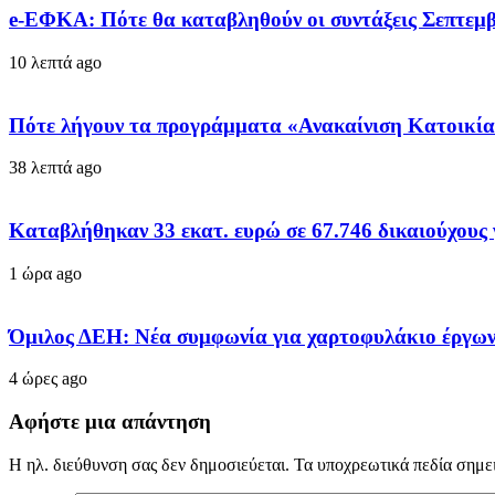
e-ΕΦΚΑ: Πότε θα καταβληθούν οι συντάξεις Σεπτεμβ
10 λεπτά ago
Πότε λήγουν τα προγράμματα «Ανακαίνιση Κατοικίας
38 λεπτά ago
Καταβλήθηκαν 33 εκατ. ευρώ σε 67.746 δικαιούχους
1 ώρα ago
Όμιλος ΔΕΗ: Νέα συμφωνία για χαρτοφυλάκιο έργω
4 ώρες ago
Αφήστε μια απάντηση
Η ηλ. διεύθυνση σας δεν δημοσιεύεται.
Τα υποχρεωτικά πεδία σημε