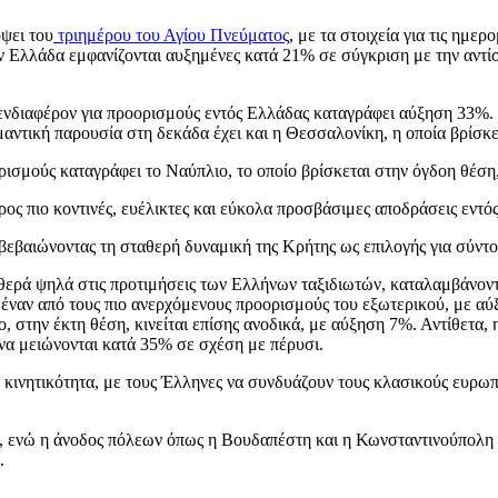
όψει του
τριημέρου του Αγίου Πνεύματος
, με τα στοιχεία για τις ημ
ν Ελλάδα εμφανίζονται αυξημένες κατά 21% σε σύγκριση με την αντίσ
ο ενδιαφέρον για προορισμούς εντός Ελλάδας καταγράφει αύξηση 33%
αντική παρουσία στη δεκάδα έχει και η Θεσσαλονίκη, η οποία βρίσκε
σμούς καταγράφει το Ναύπλιο, το οποίο βρίσκεται στην όγδοη θέση
ος πιο κοντινές, ευέλικτες και εύκολα προσβάσιμες αποδράσεις εντό
βεβαιώνοντας τη σταθερή δυναμική της Κρήτης ως επιλογής για σύντο
ερά ψηλά στις προτιμήσεις των Ελλήνων ταξιδιωτών, καταλαμβάνοντας 
 έναν από τους πιο ανερχόμενους προορισμούς του εξωτερικού, με αύ
, στην έκτη θέση, κινείται επίσης ανοδικά, με αύξηση 7%. Αντίθετα
 να μειώνονται κατά 35% σε σχέση με πέρυσι.
νη κινητικότητα, με τους Έλληνες να συνδυάζουν τους κλασικούς ευρω
ενώ η άνοδος πόλεων όπως η Βουδαπέστη και η Κωνσταντινούπολη δείχ
.