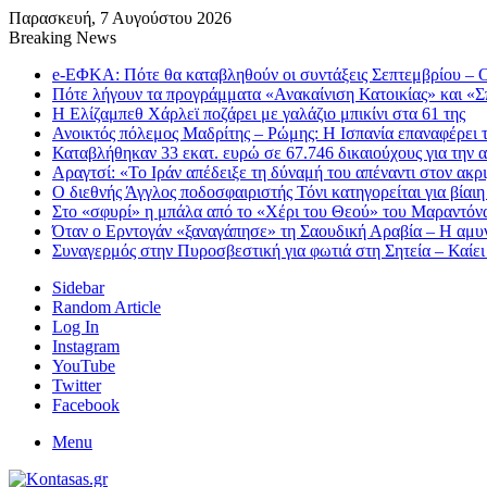
Παρασκευή, 7 Αυγούστου 2026
Breaking News
e-ΕΦΚΑ: Πότε θα καταβληθούν οι συντάξεις Σεπτεμβρίου – Ο
Πότε λήγουν τα προγράμματα «Ανακαίνιση Κατοικίας» και «Σπ
Η Ελίζαμπεθ Χάρλεϊ ποζάρει με γαλάζιο μπικίνι στα 61 της
Ανοικτός πόλεμος Μαδρίτης – Ρώμης: Η Ισπανία επαναφέρει τ
Καταβλήθηκαν 33 εκατ. ευρώ σε 67.746 δικαιούχους για την
Αραγτσί: «Το Ιράν απέδειξε τη δύναμή του απέναντι στον ακ
Ο διεθνής Άγγλος ποδοσφαιριστής Τόνι κατηγορείται για βίαι
Στο «σφυρί» η μπάλα από το «Χέρι του Θεού» του Μαραντόνα
Όταν ο Ερντογάν «ξαναγάπησε» τη Σαουδική Αραβία – Η αμυν
Συναγερμός στην Πυροσβεστική για φωτιά στη Σητεία – Καίει
Sidebar
Random Article
Log In
Instagram
YouTube
Twitter
Facebook
Menu