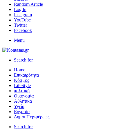
Random Article
Log In
Instagram
YouTube
Twitter
Facebook
Menu
Search for
Home
Επικαιρότητα
Κόσμος
LifeStyle
πολιτική
Οικονομία
Αθλητικά
Υγεία
Εργασία
Δήμοι Περιφέρειες
Search for