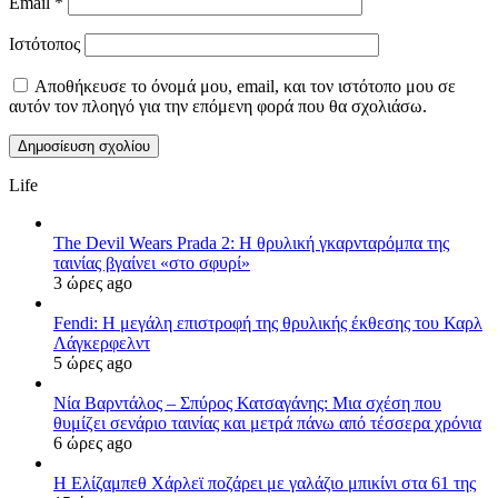
Email
*
Ιστότοπος
Αποθήκευσε το όνομά μου, email, και τον ιστότοπο μου σε
αυτόν τον πλοηγό για την επόμενη φορά που θα σχολιάσω.
Life
The Devil Wears Prada 2: Η θρυλική γκαρνταρόμπα της
ταινίας βγαίνει «στο σφυρί»
3 ώρες ago
Fendi: Η μεγάλη επιστροφή της θρυλικής έκθεσης του Καρλ
Λάγκερφελντ
5 ώρες ago
Νία Βαρντάλος – Σπύρος Κατσαγάνης: Μια σχέση που
θυμίζει σενάριο ταινίας και μετρά πάνω από τέσσερα χρόνια
6 ώρες ago
Η Ελίζαμπεθ Χάρλεϊ ποζάρει με γαλάζιο μπικίνι στα 61 της