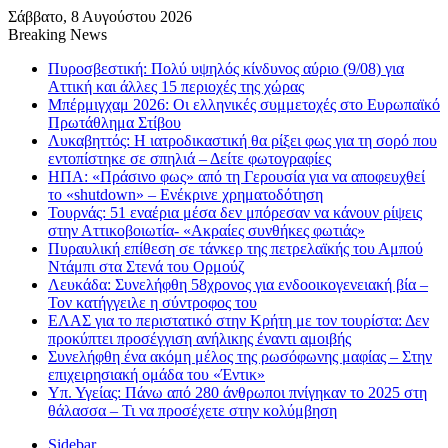
Σάββατο, 8 Αυγούστου 2026
Breaking News
Πυροσβεστική: Πολύ υψηλός κίνδυνος αύριο (9/08) για
Αττική και άλλες 15 περιοχές της χώρας
Μπέρμιγχαμ 2026: Οι ελληνικές συμμετοχές στο Ευρωπαϊκό
Πρωτάθλημα Στίβου
Λυκαβηττός: Η ιατροδικαστική θα ρίξει φως για τη σορό που
εντοπίστηκε σε σπηλιά – Δείτε φωτογραφίες
ΗΠΑ: «Πράσινο φως» από τη Γερουσία για να αποφευχθεί
το «shutdown» – Ενέκρινε χρηματοδότηση
Τουρνάς: 51 εναέρια μέσα δεν μπόρεσαν να κάνουν ρίψεις
στην Αττικοβοιωτία- «Ακραίες συνθήκες φωτιάς»
Πυραυλική επίθεση σε τάνκερ της πετρελαϊκής του Αμπού
Ντάμπι στα Στενά του Ορμούζ
Λευκάδα: Συνελήφθη 58χρονος για ενδοοικογενειακή βία –
Τον κατήγγειλε η σύντροφος του
ΕΛΑΣ για το περιστατικό στην Κρήτη με τον τουρίστα: Δεν
προκύπτει προσέγγιση ανήλικης έναντι αμοιβής
Συνελήφθη ένα ακόμη μέλος της ρωσόφωνης μαφίας – Στην
επιχειρησιακή ομάδα του «Έντικ»
Υπ. Υγείας: Πάνω από 280 άνθρωποι πνίγηκαν το 2025 στη
θάλασσα – Τι να προσέχετε στην κολύμβηση
Sidebar