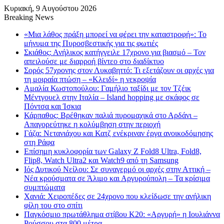
Κυριακή, 9 Αυγούστου 2026
Breaking News
«Μια λάθος πράξη μπορεί να φέρει την καταστροφή»: Το
μήνυμα της Πυροσβεστικής για τις φωτιές
Σκιάθος: Ανήλικος κατήγγειλε 17χρονο για βιασμό – Τον
απειλούσε με διαρροή βίντεο στο διαδίκτυο
Σορός 57χρονης στον Λυκαβηττό: Τι εξετάζουν οι αρχές για
τη μοιραία πτώση – «Κλειδί» η νεκροψία
Αμαλία Κωστοπούλου: Γαμήλιο ταξίδι με τον Τζέικ
Μέντγουελ στην Ιταλία – Island hopping με σκάφος σε
Πόντσα και Ίσκια
Κάρπαθος: Βρέθηκαν παλιά πυρομαχικά στο Αρδάνι –
Απαγορεύτηκε η κολύμβηση στην περιοχή
Γάζα: Νετανιάχου και Κατζ ενέκριναν έργα ανοικοδόμησης
στη Ράφα
Επίσημη κυκλοφορία των Galaxy Z Fold8 Ultra, Fold8,
Flip8, Watch Ultra2 και Watch9 από τη Samsung
Ιός Δυτικού Νείλου: Σε συναγερμό οι αρχές στην Αττική –
Νέα κρούσματα σε Άλιμο και Αργυρούπολη – Τα κρίσιμα
συμπτώματα
Χανιά: Χειροπέδες σε 24χρονο που κλείδωσε την ανήλικη
φίλη του στο σπίτι
Παγκόσμιο πρωτάθλημα στίβου Κ20: «Αργυρή» η Ιουλιάννα
Ρούσσου στα 800 μέτρα