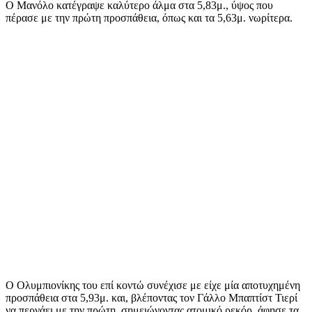
Ο Μανόλο κατέγραψε καλύτερο άλμα στα 5,83μ., ύψος που
πέρασε με την πρώτη προσπάθεια, όπως και τα 5,63μ. νωρίτερα.
Ο Ολυμπιονίκης του επί κοντώ συνέχισε με είχε μία αποτυχημένη
προσπάθεια στα 5,93μ. και, βλέποντας τον Γάλλο Μπαπτίστ Τιερί
να περνάει με την πρώτη, σημειώνοντας ατομικό ρεκόρ, άφησε τα