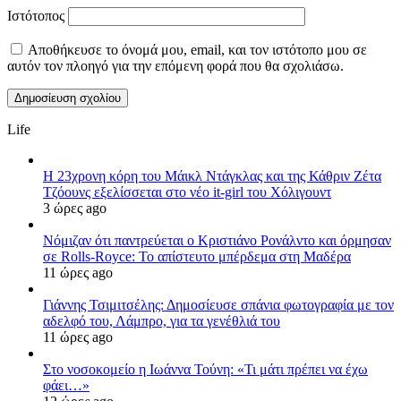
Ιστότοπος
Αποθήκευσε το όνομά μου, email, και τον ιστότοπο μου σε
αυτόν τον πλοηγό για την επόμενη φορά που θα σχολιάσω.
Life
Η 23χρονη κόρη τoυ Μάικλ Ντάγκλας και της Κάθριν Ζέτα
Τζόουνς εξελίσσεται στο νέο it-girl του Χόλιγουντ
3 ώρες ago
Νόμιζαν ότι παντρεύεται ο Κριστιάνο Ρονάλντο και όρμησαν
σε Rolls-Royce: Το απίστευτο μπέρδεμα στη Μαδέρα
11 ώρες ago
Γιάννης Τσιμιτσέλης: Δημοσίευσε σπάνια φωτογραφία με τον
αδελφό του, Λάμπρο, για τα γενέθλιά του
11 ώρες ago
Στο νοσοκομείο η Ιωάννα Τούνη: «Τι μάτι πρέπει να έχω
φάει…»