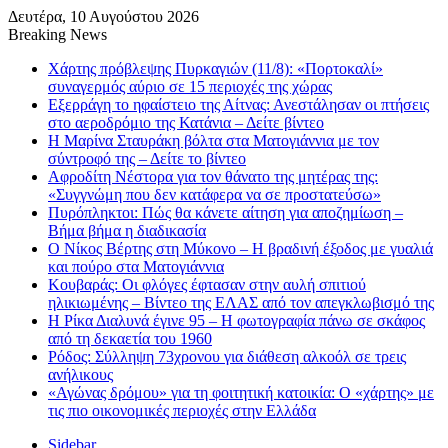
Δευτέρα, 10 Αυγούστου 2026
Breaking News
Χάρτης πρόβλεψης Πυρκαγιών (11/8): «Πορτοκαλί»
συναγερμός αύριο σε 15 περιοχές της χώρας
Εξερράγη το ηφαίστειο της Αίτνας: Ανεστάλησαν οι πτήσεις
στο αεροδρόμιο της Κατάνια – Δείτε βίντεο
Η Μαρίνα Σταυράκη βόλτα στα Ματογιάννια με τον
σύντροφό της – Δείτε το βίντεο
Αφροδίτη Νέστορα για τον θάνατο της μητέρας της:
«Συγγνώμη που δεν κατάφερα να σε προστατεύσω»
Πυρόπληκτοι: Πώς θα κάνετε αίτηση για αποζημίωση –
Βήμα βήμα η διαδικασία
Ο Νίκος Βέρτης στη Μύκονο – Η βραδινή έξοδος με γυαλιά
και πούρο στα Ματογιάννια
Κουβαράς: Οι φλόγες έφτασαν στην αυλή σπιτιού
ηλικιωμένης – Βίντεο της ΕΛΑΣ από τον απεγκλωβισμό της
Η Ρίκα Διαλυνά έγινε 95 – Η φωτογραφία πάνω σε σκάφος
από τη δεκαετία του 1960
Ρόδος: Σύλληψη 73χρονου για διάθεση αλκοόλ σε τρεις
ανήλικους
«Αγώνας δρόμου» για τη φοιτητική κατοικία: Ο «χάρτης» με
τις πιο οικονομικές περιοχές στην Ελλάδα
Sidebar