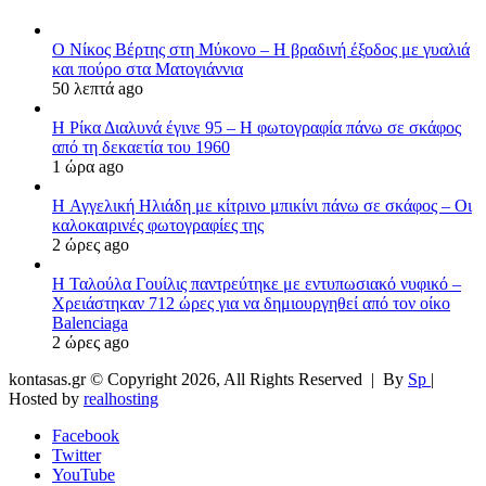
Ο Νίκος Βέρτης στη Μύκονο – Η βραδινή έξοδος με γυαλιά
και πούρο στα Ματογιάννια
50 λεπτά ago
Η Ρίκα Διαλυνά έγινε 95 – Η φωτογραφία πάνω σε σκάφος
από τη δεκαετία του 1960
1 ώρα ago
H Αγγελική Ηλιάδη με κίτρινο μπικίνι πάνω σε σκάφος – Οι
καλοκαιρινές φωτογραφίες της
2 ώρες ago
Η Ταλούλα Γουίλις παντρεύτηκε με εντυπωσιακό νυφικό –
Χρειάστηκαν 712 ώρες για να δημιουργηθεί από τον οίκο
Balenciaga
2 ώρες ago
kontasas.gr © Copyright 2026, All Rights Reserved |
By
Sp
|
Hosted by
realhosting
Facebook
Twitter
YouTube