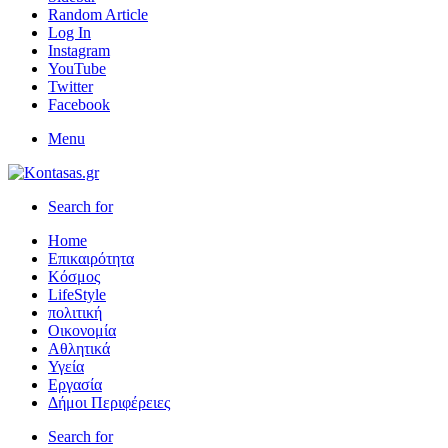
Random Article
Log In
Instagram
YouTube
Twitter
Facebook
Menu
Search for
Home
Επικαιρότητα
Κόσμος
LifeStyle
πολιτική
Οικονομία
Αθλητικά
Υγεία
Εργασία
Δήμοι Περιφέρειες
Search for