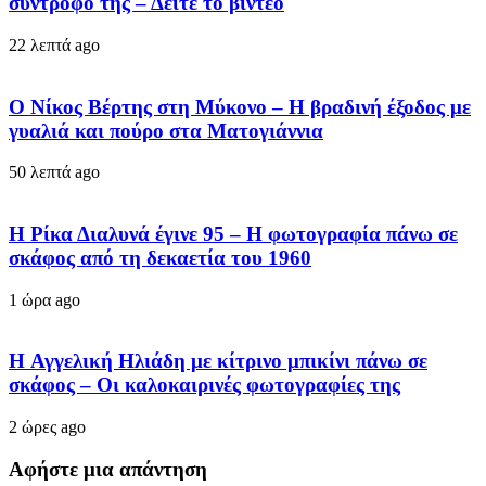
σύντροφό της – Δείτε το βίντεο
22 λεπτά ago
Ο Νίκος Βέρτης στη Μύκονο – Η βραδινή έξοδος με
γυαλιά και πούρο στα Ματογιάννια
50 λεπτά ago
Η Ρίκα Διαλυνά έγινε 95 – Η φωτογραφία πάνω σε
σκάφος από τη δεκαετία του 1960
1 ώρα ago
H Αγγελική Ηλιάδη με κίτρινο μπικίνι πάνω σε
σκάφος – Οι καλοκαιρινές φωτογραφίες της
2 ώρες ago
Αφήστε μια απάντηση