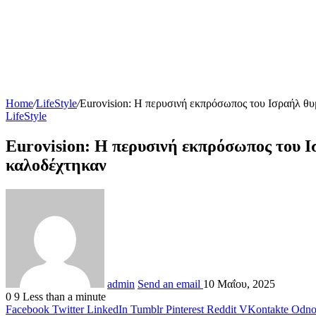
Home
/
LifeStyle
/
Eurovision: Η περυσινή εκπρόσωπος του Ισραήλ θυμ
LifeStyle
Eurovision: Η περυσινή εκπρόσωπος του Ισ
καλοδέχτηκαν
admin
Send an email
10 Μαΐου, 2025
0
9
Less than a minute
Facebook
Twitter
LinkedIn
Tumblr
Pinterest
Reddit
VKontakte
Odnok