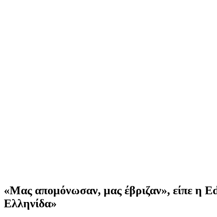
«Μας απομόνωσαν, μας έβριζαν», είπε η Εd
Ελληνίδα»