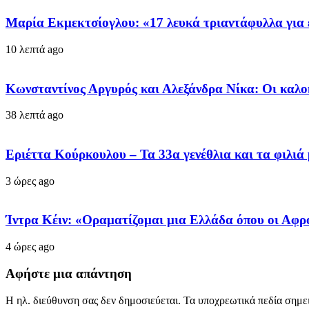
Μαρία Εκμεκτσίογλου: «17 λευκά τριαντάφυλλα για 
10 λεπτά ago
Κωνσταντίνος Αργυρός και Αλεξάνδρα Νίκα: Οι καλοκα
38 λεπτά ago
Εριέττα Κούρκουλου – Τα 33α γενέθλια και τα φιλιά
3 ώρες ago
Ίντρα Κέιν: «Οραματίζομαι μια Ελλάδα όπου οι Αφρο
4 ώρες ago
Αφήστε μια απάντηση
Η ηλ. διεύθυνση σας δεν δημοσιεύεται.
Τα υποχρεωτικά πεδία σημε