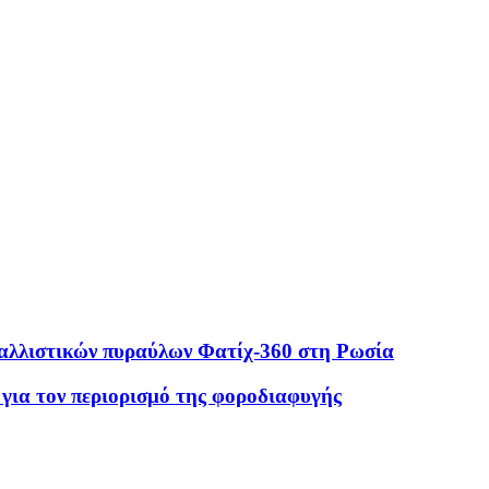
ς βαλλιστικών πυραύλων Φατίχ-360 στη Ρωσία
για τον περιορισμό της φοροδιαφυγής