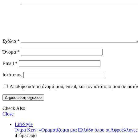
Σχόλιο
*
Όνομα
*
Email
*
Ιστότοπος
Αποθήκευσε το όνομά μου, email, και τον ιστότοπο μου σε αυτό
Check Also
Close
LifeStyle
Ίντρα Κέιν: «Οραματίζομαι μια Ελλάδα όπου οι Αφροέλληνες 
4 ώρες ago