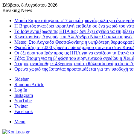
Σάββατο, 8 Αυγούστου 2026
Breaking News
Μαρία Εκμεκτσίογλου: «17 λευκά τριαντάφυλλα για έναν χρό
Η Βηρυτός αναφέρει ισραηλινή εισβολή σε ένα χωριό του νότ
To Ιράν ενημέρωσε τις ΗΠΑ πως δεν έχει σχέδια να επιβάλει 
Κωνσταντίνος Αργυρός και Αλεξάνδρα Νίκα: Οι καλοκαιρινές σ
Meteo: Στο Λαγκαδά Θεσσαλονίκης η υψηλότερη θερμοκρασία
Φωτιά ίση με 7.000 γήπεδα ποδοσφαίρου μαίνεται στον Καναδά
Οι έξι όροι του Ιράν προς τις ΗΠΑ για να ανοίξουν τα Στενά 
Γάζα: Έτοιμη για τη β’ φάση του ειρηνευτικού σχεδίου η Χαμ
Νεκρός ανασύρθηκε 43χρονος από τη θάλασσα ανάμεσα σε Αγκ
Ορεινό χωριό της Ισπανίας προετοιμάζεται για την υποδοχή τ
Sidebar
Random Article
Log In
Instagram
YouTube
Twitter
Facebook
Menu