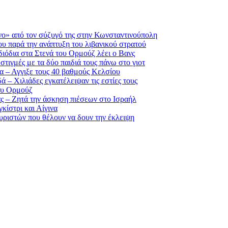
νο» από τον σύζυγό της στην Κωνσταντινούπολη
ου παρά την ανάπτυξη του λιβανικού στρατού
διόδια στα Στενά του Ορμούζ λέει ο Βανς
τιγμές με τα δύο παιδιά τους πάνω στο γιοτ
 – Αγγιξε τους 40 βαθμούς Κελσίου
 – Χιλιάδες εγκατέλειψαν τις εστίες τους
του Ορμούζ
άς – Ζητά την άσκηση πιέσεων στο Ισραήλ
ίστρι και Αίγινα
ουριστών που θέλουν να δουν την έκλειψη