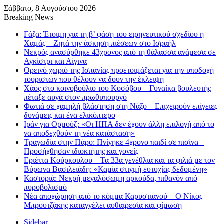
Σάββατο, 8 Αυγούστου 2026
Breaking News
Γάζα: Έτοιμη για τη β’ φάση του ειρηνευτικού σχεδίου η
Χαμάς – Ζητά την άσκηση πιέσεων στο Ισραήλ
Νεκρός ανασύρθηκε 43χρονος από τη θάλασσα ανάμεσα σε
Αγκίστρι και Αίγινα
Ορεινό χωριό της Ισπανίας προετοιμάζεται για την υποδοχή
τουριστών που θέλουν να δουν την έκλειψη
Χάος στο κοινοβούλιο του Κοσόβου – Γυναίκα βουλευτής
πέταξε αυγά στον πρωθυπουργό
Φωτιά σε χαμηλή βλάστηση στη Νάξο – Επιχειρούν επίγειες
δυνάμεις και ένα ελικόπτερο
Ιράν για Ορμούζ: «Οι ΗΠΑ δεν έχουν άλλη επιλογή από το
να αποδεχθούν τη νέα κατάσταση»
Τραγωδία στην Πάρο: Πνίγηκε 4χρονο παιδί σε πισίνα –
Προσήχθησαν ιδιοκτήτης και γονείς
Εριέττα Κούρκουλου – Τα 33α γενέθλια και τα φιλιά με τον
Βύρωνα Βασιλειάδη: «Καμία στιγμή ευτυχίας δεδομένη»
Καστοριά: Νεκρή μεγαλόσωμη αρκούδα, πιθανόν από
πυροβολισμό
Νέα αποχώρηση από το κόμμα Καρυστιανού – Ο Νίκος
Μπρουτζάκης καταγγέλει αυθαιρεσία και φίμωση
Sidebar