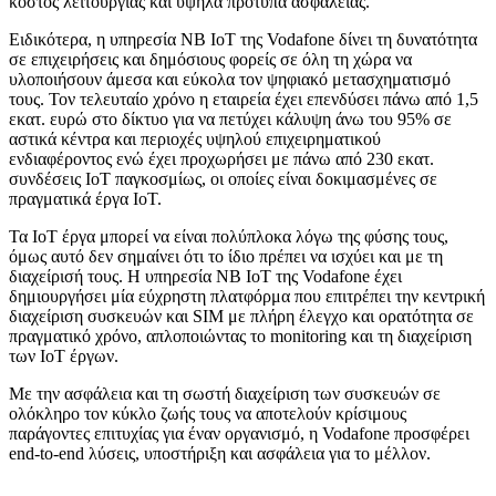
κόστος λειτουργίας και υψηλά πρότυπα ασφάλειας.
Ειδικότερα, η υπηρεσία NB IoT της Vodafone δίνει τη δυνατότητα
σε επιχειρήσεις και δημόσιους φορείς σε όλη τη χώρα να
υλοποιήσουν άμεσα και εύκολα τον ψηφιακό μετασχηματισμό
τους. Τον τελευταίο χρόνο η εταιρεία έχει επενδύσει πάνω από 1,5
εκατ. ευρώ στο δίκτυο για να πετύχει κάλυψη άνω του 95% σε
αστικά κέντρα και περιοχές υψηλού επιχειρηματικού
ενδιαφέροντος ενώ έχει προχωρήσει με πάνω από 230 εκατ.
συνδέσεις IoT παγκοσμίως, οι οποίες είναι δοκιμασμένες σε
πραγματικά έργα ΙοΤ.
Τα ΙοΤ έργα μπορεί να είναι πολύπλοκα λόγω της φύσης τους,
όμως αυτό δεν σημαίνει ότι το ίδιο πρέπει να ισχύει και με τη
διαχείρισή τους. Η υπηρεσία NB IoT της Vodafone έχει
δημιουργήσει μία εύχρηστη πλατφόρμα που επιτρέπει την κεντρική
διαχείριση συσκευών και SIM με πλήρη έλεγχο και ορατότητα σε
πραγματικό χρόνο, απλοποιώντας το monitoring και τη διαχείριση
των IoT έργων.
Με την ασφάλεια και τη σωστή διαχείριση των συσκευών σε
ολόκληρο τον κύκλο ζωής τους να αποτελούν κρίσιμους
παράγοντες επιτυχίας για έναν οργανισμό, η Vodafone προσφέρει
end-to-end λύσεις, υποστήριξη και ασφάλεια για το μέλλον.