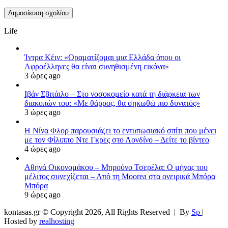
Life
Ίντρα Κέιν: «Οραματίζομαι μια Ελλάδα όπου οι
Αφροέλληνες θα είναι συνηθισμένη εικόνα»
3 ώρες ago
Ιβάν Σβιτάιλο – Στο νοσοκομείο κατά τη διάρκεια των
διακοπών του: «Με θάρρος, θα σηκωθώ πιο δυνατός»
3 ώρες ago
Η Νίνα Φλορ παρουσιάζει το εντυπωσιακό σπίτι που μένει
με τον Φίλιππο Ντε Γκρες στο Λονδίνο – Δείτε το βίντεο
4 ώρες ago
Αθηνά Οικονομάκου – Μπρούνο Τσερέλα: Ο μήνας του
μέλιτος συνεχίζεται – Από τη Moorea στα ονειρικά Μπόρα
Μπόρα
9 ώρες ago
kontasas.gr © Copyright 2026, All Rights Reserved |
By
Sp
|
Hosted by
realhosting