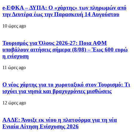
e-ΕΦΚΑ – ΔΥΠΑ: Ο «χάρτης» των πληρωμών από
την Δευτέρα έως την Παρασκευή 14 Αυγούστου
10 ώρες ago
Τουρισμός για Όλους 2026-27: Ποια ΑΦΜ
υποβάλουν αιτήσεις σήμερα (8/08) – Έως 600 ευρώ
η ενίσχυση
11 ώρες ago
Ο νέος χάρτης για το χωροταξικό στον Τουρισμό: Τι
ισχύει για νησιά και βραχυχρόνιες μισθώσεις
12 ώρες ago
ΑΑΔΕ: Άνοιξε εκ νέου η πλατφόρμα για τη νέα
Ενιαία Αίτηση Ενίσχυσης 2026