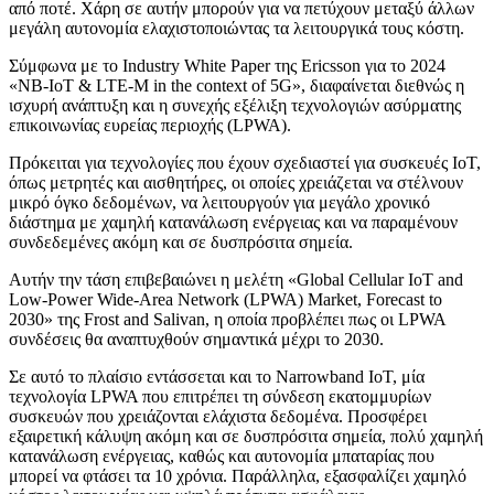
από ποτέ. Χάρη σε αυτήν μπορούν για να πετύχουν μεταξύ άλλων
μεγάλη αυτονομία ελαχιστοποιώντας τα λειτουργικά τους κόστη.
Σύμφωνα με το Industry White Paper της Ericsson για το 2024
«NB-IoT & LTE-M in the context of 5G», διαφαίνεται διεθνώς η
ισχυρή ανάπτυξη και η συνεχής εξέλιξη τεχνολογιών ασύρματης
επικοινωνίας ευρείας περιοχής (LPWA).
Πρόκειται για τεχνολογίες που έχουν σχεδιαστεί για συσκευές IoT,
όπως μετρητές και αισθητήρες, οι οποίες χρειάζεται να στέλνουν
μικρό όγκο δεδομένων, να λειτουργούν για μεγάλο χρονικό
διάστημα με χαμηλή κατανάλωση ενέργειας και να παραμένουν
συνδεδεμένες ακόμη και σε δυσπρόσιτα σημεία.
Αυτήν την τάση επιβεβαιώνει η μελέτη «Global Cellular IoT and
Low-Power Wide-Area Network (LPWA) Market, Forecast to
2030» της Frost and Salivan, η οποία προβλέπει πως οι LPWA
συνδέσεις θα αναπτυχθούν σημαντικά μέχρι το 2030.
Σε αυτό το πλαίσιο εντάσσεται και το Narrowband IoT, μία
τεχνολογία LPWA που επιτρέπει τη σύνδεση εκατομμυρίων
συσκευών που χρειάζονται ελάχιστα δεδομένα. Προσφέρει
εξαιρετική κάλυψη ακόμη και σε δυσπρόσιτα σημεία, πολύ χαμηλή
κατανάλωση ενέργειας, καθώς και αυτονομία μπαταρίας που
μπορεί να φτάσει τα 10 χρόνια. Παράλληλα, εξασφαλίζει χαμηλό