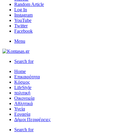
Random Article
Log In
Instagram
YouTube
Twitter
Facebook
Menu
Search for
Home
Επικαιρότητα
Κόσμος
LifeStyle
πολιτική
Οικονομία
Αθλητικά
Υγεία
Εργασία
Δήμοι Περιφέρειες
Search for