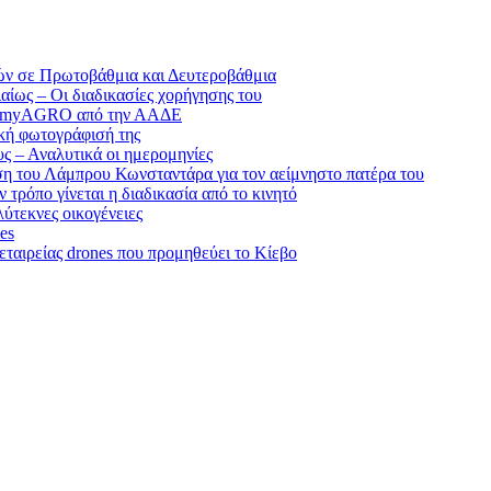
ικών σε Πρωτοβάθμια και Δευτεροβάθμια
ίως – Οι διαδικασίες χορήγησης του
του myAGRO από την ΑΑΔΕ
ακή φωτογράφισή της
υς – Αναλυτικά οι ημερομηνίες
ση του Λάμπρου Κωνσταντάρα για τον αείμνηστο πατέρα του
τρόπο γίνεται η διαδικασία από το κινητό
λύτεκνες οικογένειες
es
ταιρείας drones που προμηθεύει το Κίεβο