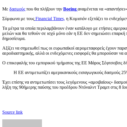
Με
δασμούς
που θα πλήξουν την
Boeing
αναμένεται να «απαντήσει
Σύμφωνα με τους
Financial Times,
η Κομισιόν εξετάζει το ενδεχόμεν
Τα μέτρα τα οποία περιλαμβάνουν έναν κατάλογο με ετήσιες αμερι
μελών και θα τεθούν σε ισχύ μόνο εάν η ΕΕ δεν σημειώσει επαρκή 
δημοσίευμα.
Αξίζει να σημειωθεί πως οι ευρωπαϊκοί αερομεταφορείς έχουν παρα
αεροδιαστημικής, αλλά οι ενδεχόμενες εισφορές θα μπορούσαν να 
Ο επικεφαλής του εμπορικού τμήματος της ΕΕ Μάρος Σέφτσοβιτς δήλ
Η ΕΕ αντιμετωπίζει αμερικανικούς εισαγωγικούς δασμούς 25% 
Έχει επίσης να αντιμετωπίσει τους λεγόμενους «αμοιβαίους» δασμ
λήξη της 90ήμερης παύσης του προέδρου Ντόναλντ Τραμπ στις 8 Ιο
Source link