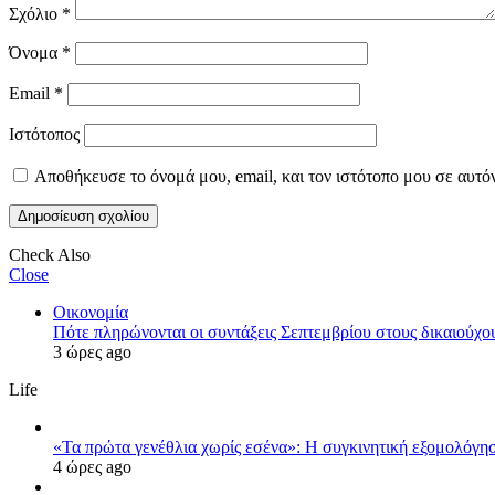
Σχόλιο
*
Όνομα
*
Email
*
Ιστότοπος
Αποθήκευσε το όνομά μου, email, και τον ιστότοπο μου σε αυτό
Check Also
Close
Οικονομία
Πότε πληρώνονται οι συντάξεις Σεπτεμβρίου στους δικαιούχο
3 ώρες ago
Life
«Τα πρώτα γενέθλια χωρίς εσένα»: Η συγκινητική εξομολόγη
4 ώρες ago