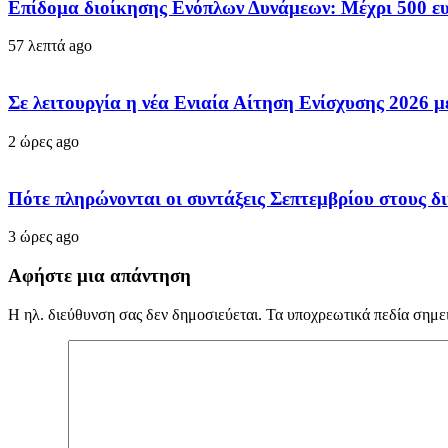
Επίδομα διοίκησης Ενόπλων Δυνάμεων: Μέχρι 500 ευ
57 λεπτά ago
Σε λειτουργία η νέα Ενιαία Αίτηση Ενίσχυσης 202
2 ώρες ago
Πότε πληρώνονται οι συντάξεις Σεπτεμβρίου στους δι
3 ώρες ago
Αφήστε μια απάντηση
Η ηλ. διεύθυνση σας δεν δημοσιεύεται.
Τα υποχρεωτικά πεδία σημε