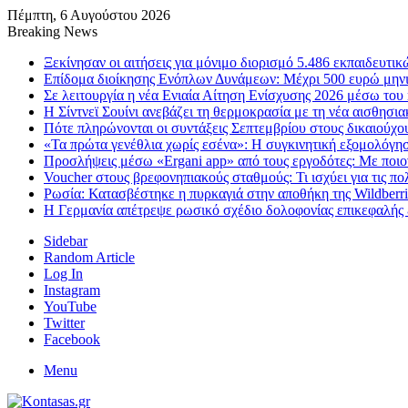
Πέμπτη, 6 Αυγούστου 2026
Breaking News
Ξεκίνησαν οι αιτήσεις για μόνιμο διορισμό 5.486 εκπαιδευτ
Επίδομα διοίκησης Ενόπλων Δυνάμεων: Μέχρι 500 ευρώ μηνια
Σε λειτουργία η νέα Ενιαία Αίτηση Ενίσχυσης 2026 μέσω 
Η Σίντνεϊ Σουίνι ανεβάζει τη θερμοκρασία με τη νέα αισθησι
Πότε πληρώνονται οι συντάξεις Σεπτεμβρίου στους δικαιούχο
«Τα πρώτα γενέθλια χωρίς εσένα»: Η συγκινητική εξομολόγη
Προσλήψεις μέσω «Ergani app» από τους εργοδότες: Με ποιον 
Voucher στους βρεφονηπιακούς σταθμούς: Τι ισχύει για τις πο
Ρωσία: Κατασβέστηκε η πυρκαγιά στην αποθήκη της Wildberri
Η Γερμανία απέτρεψε ρωσικό σχέδιο δολοφονίας επικεφαλής ε
Sidebar
Random Article
Log In
Instagram
YouTube
Twitter
Facebook
Menu