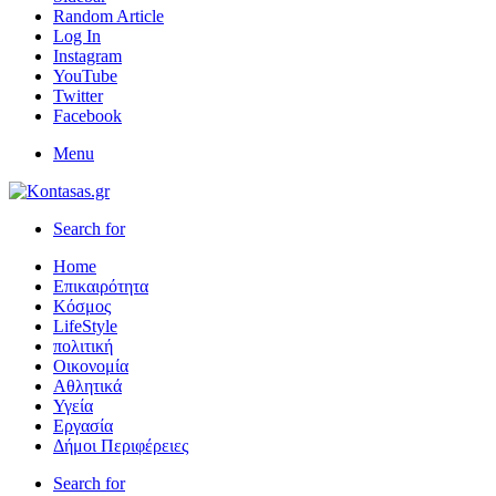
Random Article
Log In
Instagram
YouTube
Twitter
Facebook
Menu
Search for
Home
Επικαιρότητα
Κόσμος
LifeStyle
πολιτική
Οικονομία
Αθλητικά
Υγεία
Εργασία
Δήμοι Περιφέρειες
Search for