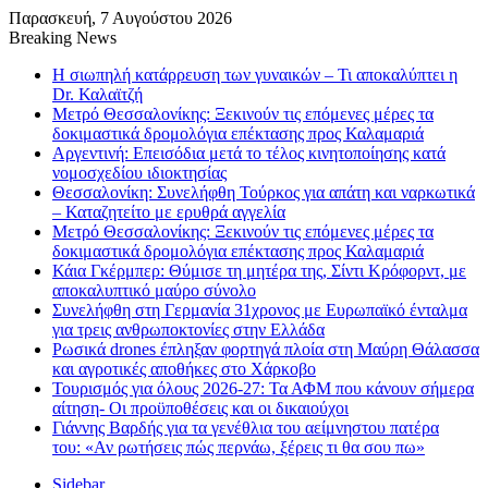
Παρασκευή, 7 Αυγούστου 2026
Breaking News
Η σιωπηλή κατάρρευση των γυναικών – Τι αποκαλύπτει η
Dr. Καλαϊτζή
Μετρό Θεσσαλονίκης: Ξεκινούν τις επόμενες μέρες τα
δοκιμαστικά δρομολόγια επέκτασης προς Καλαμαριά
Αργεντινή: Επεισόδια μετά το τέλος κινητοποίησης κατά
νομοσχεδίου ιδιοκτησίας
Θεσσαλονίκη: Συνελήφθη Τούρκος για απάτη και ναρκωτικά
– Καταζητείτο με ερυθρά αγγελία
Μετρό Θεσσαλονίκης: Ξεκινούν τις επόμενες μέρες τα
δοκιμαστικά δρομολόγια επέκτασης προς Καλαμαριά
Κάια Γκέρμπερ: Θύμισε τη μητέρα της, Σίντι Κρόφορντ, με
αποκαλυπτικό μαύρο σύνολο
Συνελήφθη στη Γερμανία 31χρονος με Ευρωπαϊκό ένταλμα
για τρεις ανθρωποκτονίες στην Ελλάδα
Ρωσικά drones έπληξαν φορτηγά πλοία στη Μαύρη Θάλασσα
και αγροτικές αποθήκες στο Χάρκοβο
Τουρισμός για όλους 2026-27: Τα ΑΦΜ που κάνουν σήμερα
αίτηση- Οι προϋποθέσεις και οι δικαιούχοι
Γιάννης Βαρδής για τα γενέθλια του αείμνηστου πατέρα
του: «Αν ρωτήσεις πώς περνάω, ξέρεις τι θα σου πω»
Sidebar