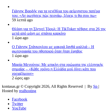
Γιάννης Βαρδής για τα γενέθλια του αείμνηστου πατέρα
του: «Αν ρωτήσεις πώς περνάω, ξέρεις τι θα σου πω»
59 λεπτά ago
Θλίψη για τη Σίντνεϊ Τόουλ: Η TikToker πέθανε στα 26 της
μετά από μάχη με σπάνιο καρκίνο
1 ώρα ago
Ο Γιάννης Στάνκογλου με μακριά ξανθά μαλλιά – Η
φωτογραφία του ηθοποιού όταν ήταν έφηβος
1 ώρα ago
Μαρία Μενούνος: Με μπικίνι στα χρώματα της ελληνικής
σημαίας – «Κάθε χρόνο η Ελλάδα μού δίνει κάτι που
χρειαζόμουν»
2 ώρες ago
kontasas.gr © Copyright 2026, All Rights Reserved |
By
Sp
|
Hosted by
realhosting
Facebook
Twitter
YouTube