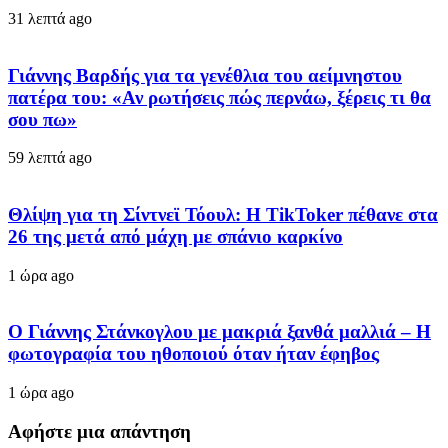
31 λεπτά ago
Γιάννης Βαρδής για τα γενέθλια του αείμνηστου
πατέρα του: «Αν ρωτήσεις πώς περνάω, ξέρεις τι θα
σου πω»
59 λεπτά ago
Θλίψη για τη Σίντνεϊ Τόουλ: Η TikToker πέθανε στα
26 της μετά από μάχη με σπάνιο καρκίνο
1 ώρα ago
Ο Γιάννης Στάνκογλου με μακριά ξανθά μαλλιά – Η
φωτογραφία του ηθοποιού όταν ήταν έφηβος
1 ώρα ago
Αφήστε μια απάντηση