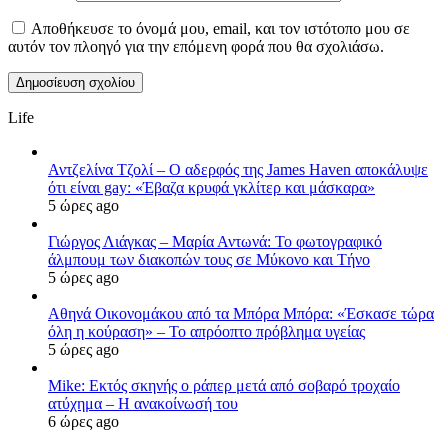
Αποθήκευσε το όνομά μου, email, και τον ιστότοπο μου σε
αυτόν τον πλοηγό για την επόμενη φορά που θα σχολιάσω.
Life
Αντζελίνα Τζολί – Ο αδερφός της James Haven αποκάλυψε
ότι είναι gay: «Έβαζα κρυφά γκλίτερ και μάσκαρα»
5 ώρες ago
Γιώργος Λιάγκας – Μαρία Αντωνά: Το φωτογραφικό
άλμπουμ των διακοπών τους σε Μύκονο και Τήνο
5 ώρες ago
Αθηνά Οικονομάκου από τα Μπόρα Μπόρα: «Έσκασε τώρα
όλη η κούραση» – Το απρόοπτο πρόβλημα υγείας
5 ώρες ago
Mike: Εκτός σκηνής ο ράπερ μετά από σοβαρό τροχαίο
ατύχημα – Η ανακοίνωσή του
6 ώρες ago