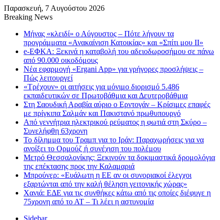
Παρασκευή, 7 Αυγούστου 2026
Breaking News
Μήνας «κλειδί» ο Αύγουστος – Πότε λήγουν τα
προγράμματα «Ανακαίνιση Κατοικίας» και «Σπίτι μου ΙΙ»
e-ΕΦΚΑ: Ξεκινά η καταβολή του αδειοδωροσήμου σε πάνω
από 90.000 οικοδόμους
Νέα εφαρμογή «Ergani App» για γρήγορες προσλήψεις –
Πώς λειτουργεί
«Τρέχουν» οι αιτήσεις για μόνιμο διορισμό 5.486
εκπαιδευτικών σε Πρωτοβάθμια και Δευτεροβάθμια
Στη Σαουδική Αραβία αύριο ο Ερντογάν – Κρίσιμες επαφές
με πρίγκιπα Σαλμάν και Πακιστανό πρωθυπουργό
Από γεννήτρια ηλεκτρικού ρεύματος η φωτιά στη Σκύρο –
Συνελήφθη 63χρονη
Το δίλημμα του Τραμπ για το Ιράν: Παραχωρήσεις για να
ανοίξει το Ορμούζ ή συνέχιση του πολέμου
Μετρό Θεσσαλονίκης: Ξεκινούν τα δοκιμαστικά δρομολόγια
της επέκτασης προς την Καλαμαριά
Μπρούνερ: «Ευάλωτη η ΕΕ αν οι συνοριακοί έλεγχοι
εξαρτώνται από την καλή θέληση γειτονικής χώρας»
Χανιά: ΕΔΕ για τις συνθήκες κάτω από τις οποίες διέφυγε η
75χρονη από το ΑΤ – Τι λέει η αστυνομία
Sidebar