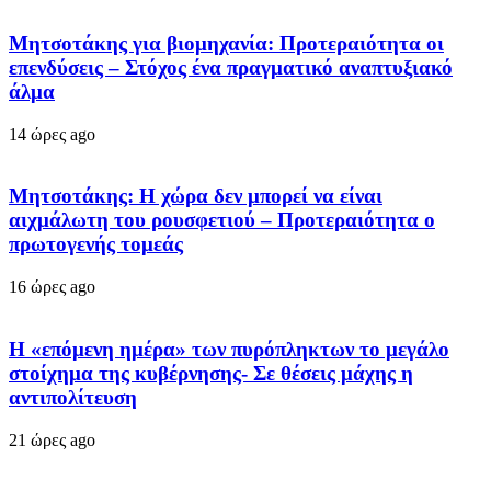
Μητσοτάκης για βιομηχανία: Προτεραιότητα οι
επενδύσεις – Στόχος ένα πραγματικό αναπτυξιακό
άλμα
14 ώρες ago
Μητσοτάκης: Η χώρα δεν μπορεί να είναι
αιχμάλωτη του ρουσφετιού – Προτεραιότητα ο
πρωτογενής τομεάς
16 ώρες ago
Η «επόμενη ημέρα» των πυρόπληκτων το μεγάλο
στοίχημα της κυβέρνησης- Σε θέσεις μάχης η
αντιπολίτευση
21 ώρες ago