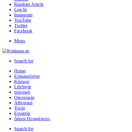
Random Article
Log In
Instagram
YouTube
Twitter
Facebook
Menu
Search for
Home
Επικαιρότητα
Κόσμος
LifeStyle
πολιτική
Οικονομία
Αθλητικά
Υγεία
Εργασία
Δήμοι Περιφέρειες
Search for