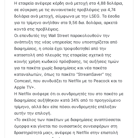
Η εταιρεία ανέφερε κέρδη ανά μετοχή στα 4,88 δολάρια,
σε σύγκριση με τις συναινετικές προβλέψεις για 4,74
δολάρια ανά μετοχή, σύμφωνα με την LSEG. Τα έσοδα
για το τρίμηνο ανήλθαν στα 9,56 δισ. δολάρια, αρκετά
κοντά στις προβλέψεις.
Οι επενδυτές της Wall Street παρακολουθούν την
ανάπτυξη της νέας υπηρεσίας που υποστηρίζεται από
διαφημίσεις, η οποία έχει τροφοδοτηθεί από την
καταστολή από πλευράς της εταιρείας σχετικά της
κοινής χρήση κωδικού πρόσβασης, τις αυξήσεις τιμών
για τα πακέτα χωρίς διαφημίσεις και νέα πακέτα
καταναλωτών, όπως το πακέτο “StreamSaver” της
Comcast, που συνδυάζει το Netflix με το Peacock και το
Apple TV+.
Η Netflix ανέφερε ότι οι συνδρομητές του στο πακέτο με
διαφημίσεις αυξήθηκαν κατά 34% από το προηγούμενο
τρίμηνο, αλλά δεν είπε πόσοι συνδρομητές επέλεξαν
αυτήν την επιλογή.
«Το σκέλος των πακέτων με διαφημίσεις αναπτύσσεται
όμορφα και γίνεται πιο ουσιαστικός συνεισφέρων στη
δραστηριότητά μας», ανέφερε η Netflix στην επιστολή