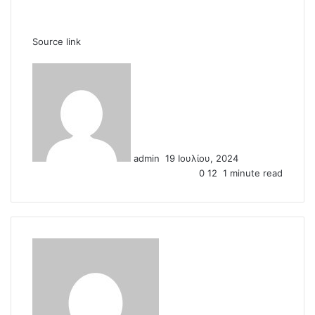
Source link
S
e
n
d
a
n
admin
19 Ιουλίου, 2024
e
0
12
1 minute read
m
a
i
l