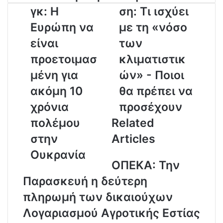
o
γκ: Η
ση: Τι ισχύει
u
r
Ευρώπη να
με τη «νόσο
E
είναι
των
m
a
προετοιμασ
κλιματιστικ
i
μένη για
ών» - Ποιοι
l
a
ακόμη 10
θα πρέπει να
d
χρόνια
προσέχουν
d
r
πολέμου
Related
e
στην
Articles
s
s
Ουκρανία
ΟΠΕΚΑ: Την
Παρασκευή η δεύτερη
πληρωμή των δικαιούχων
Λογαριασμού Αγροτικής Εστίας