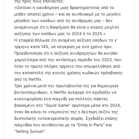
της προς τους επενδυτές.
«Ωστόσο η οικοδόμηση μιας δραστηριότητας από το
μηδέν απαιτεί χρόνο – και σε συνδυασμό με το μεγάλο
μέγεθος των εσόδων από τις συνδρομές μας – δεν
αναμένουμε ότι η διαφήμιση θα είναι ο κύριος μοχλός
αύξησης των εσόδων μας το 2024 ή το 2025.»
Η εταιρεία δήλωσε ότι αναμένει αύξηση εσόδων το γ’
τρίμηνο κατά 14%, σε σύγκριση με ένα χρόνο πριν.
Προειδοποίησε ότι η αύξηση συνδρομητών θα κινηθεί
χαμηλότερα από την αντίστοιχη περίοδο του 2023, που
ήταν το πρώτο πλήρες τρίμηνο που επωφελήθηκε από
την καταστολή της κοινής χρήσης κωδικών πρόσβασης
από τη Netflix.
Τρία χρόνια μετά την πρωτοβουλία της για δημιουργία
βιντεοπαιχνιδιών, η Netflix ανέφερε ότι σχεδιάζει να
κυκλοφορήσει ένα παιχνίδι για πολλούς παίκτες
βασισμένο στο “Squid Game” αργότερα μέσα στο 2024,
όταν θα κάνει το ντεμπούτο της η δεύτερη σεζόν της
δυστοπικής νοτιοκορεατικής σειράς. Σχεδιάζει επίσης
παιχνίδια που συνδέονται με τα “Emily in Paris” και
“Selling Sunset”.