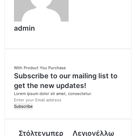
admin
W
e
b
s
i
With Product You Purchase
t
Subscribe to our mailing list to
e
get the new updates!
Lorem ipsum dolor sit amet, consectetur.
E
n
t
e
r
Στόλτενμπερ
Λεγιονέλλω
y