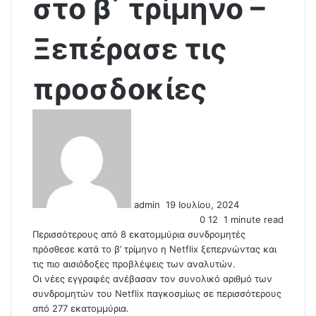
στο β΄ τρίμηνο –
Ξεπέρασε τις
προσδοκίες
S
e
n
d
a
n
admin
19 Ιουλίου, 2024
e
0
12
1 minute read
m
Περισσότερους από 8 εκατομμύρια συνδρομητές
a
πρόσθεσε κατά το β’ τρίμηνο η Netflix ξεπερνώντας και
i
τις πιο αισιόδοξες προβλέψεις των αναλυτών.
l
Οι νέες εγγραφές ανέβασαν τον συνολικό αριθμό των
συνδρομητών του Netflix παγκοσμίως σε περισσότερους
από 277 εκατομμύρια.