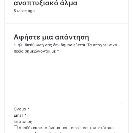
αναπτυξιακό άλμα
5 ώρες ago
Αφήστε μια απάντηση
Η ηλ. διεύθυνση σας δεν δημοσιεύεται.
Τα υποχρεωτικά
πεδία σημειώνονται με
*
Σ
χ
ό
λ
ι
ο
*
Όνομα
*
Email
*
Ιστότοπος
Αποθήκευσε το όνομά μου, email, και τον ιστότοπο