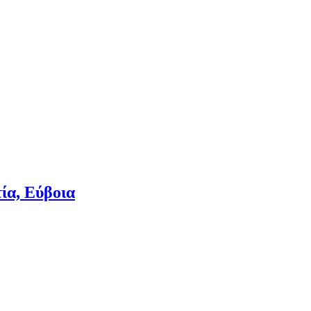
ία, Εύβοια