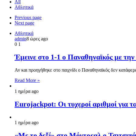
All
Αθλητικά
Previous page
Next page
Αθλητικά
admin
8 ώρες ago
0
1
Έμεινε στο 1-1 ο Παναθηναϊκός με τη
Αν και προηγήθηκε στο παιχνίδι ο Παναθηναϊκός δεν κατάφερ
Read More »
1 ημέρα ago
Eurojackpot: Οι τυχεροί αριθμοί για 
1 ημέρα ago
«Με το δεξί» στο Μόντρεαλ ο Τσιτσιπ