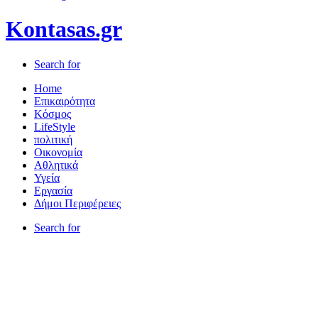
Kontasas.gr
Search for
Home
Επικαιρότητα
Κόσμος
LifeStyle
πολιτική
Οικονομία
Αθλητικά
Υγεία
Εργασία
Δήμοι Περιφέρειες
Search for