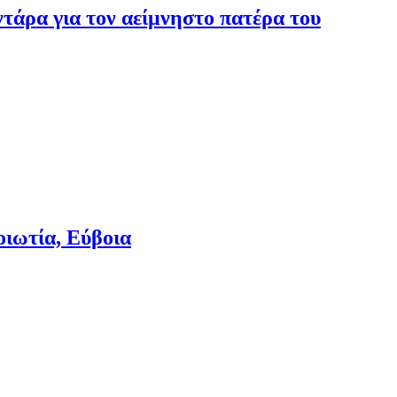
τάρα για τον αείμνηστο πατέρα του
οιωτία, Εύβοια