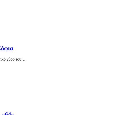
Σόφια
ατικό γύρο του…
 «64»