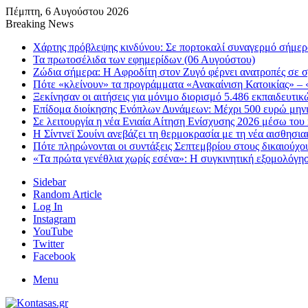
Πέμπτη, 6 Αυγούστου 2026
Breaking News
Χάρτης πρόβλεψης κινδύνου: Σε πορτοκαλί συναγερμό σήμερα 
Τα πρωτοσέλιδα των εφημερίδων (06 Αυγούστου)
Ζώδια σήμερα: Η Αφροδίτη στον Ζυγό φέρνει ανατροπές σε σχ
Πότε «κλείνουν» τα προγράμματα «Ανακαίνιση Κατοικίας» – «
Ξεκίνησαν οι αιτήσεις για μόνιμο διορισμό 5.486 εκπαιδευτ
Επίδομα διοίκησης Ενόπλων Δυνάμεων: Μέχρι 500 ευρώ μηνια
Σε λειτουργία η νέα Ενιαία Αίτηση Ενίσχυσης 2026 μέσω 
Η Σίντνεϊ Σουίνι ανεβάζει τη θερμοκρασία με τη νέα αισθησι
Πότε πληρώνονται οι συντάξεις Σεπτεμβρίου στους δικαιούχο
«Τα πρώτα γενέθλια χωρίς εσένα»: Η συγκινητική εξομολόγη
Sidebar
Random Article
Log In
Instagram
YouTube
Twitter
Facebook
Menu