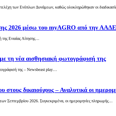
 στελέχη των Ενόπλων Δυνάμεων, καθώς ολοκληρώθηκαν οι διαδικασ
χυσης 2026 μέσω του myAGRO από την ΑΑΔ
λή της Ενιαίας Αίτησης…
α με τη νέα αισθησιακή φωτογράφισή της
ωτογράφισή της – Newsbeast play…
υ στους δικαιούχους – Αναλυτικά οι ημερομ
εων Σεπτεμβρίου 2026. Συγκεκριμένα, οι ημερομηνίες πληρωμής…