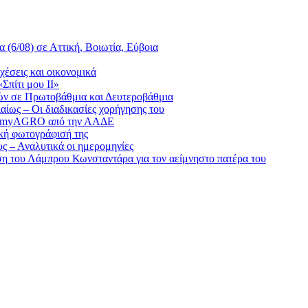
(6/08) σε Αττική, Βοιωτία, Εύβοια
έσεις και οικονομικά
Σπίτι μου ΙΙ»
ικών σε Πρωτοβάθμια και Δευτεροβάθμια
ίως – Οι διαδικασίες χορήγησης του
του myAGRO από την ΑΑΔΕ
ακή φωτογράφισή της
υς – Αναλυτικά οι ημερομηνίες
ση του Λάμπρου Κωνσταντάρα για τον αείμνηστο πατέρα του