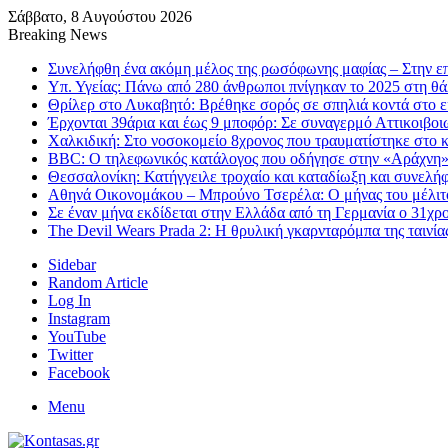
Σάββατο, 8 Αυγούστου 2026
Breaking News
Συνελήφθη ένα ακόμη μέλος της ρωσόφωνης μαφίας – Στην επ
Υπ. Υγείας: Πάνω από 280 άνθρωποι πνίγηκαν το 2025 στη θ
Θρίλερ στο Λυκαβητό: Βρέθηκε σορός σε σπηλιά κοντά στο 
Έρχονται 39άρια και έως 9 μποφόρ: Σε συναγερμό Αττικοιβοιω
Χαλκιδική: Στο νοσοκομείο 8χρονος που τραυματίστηκε στο κ
BBC: Ο τηλεφωνικός κατάλογος που οδήγησε στην «Αράχνη»,
Θεσσαλονίκη: Κατήγγειλε τροχαίο και καταδίωξη και συνελή
Αθηνά Οικονομάκου – Μπρούνο Τσερέλα: Ο μήνας του μέλιτο
Σε έναν μήνα εκδίδεται στην Ελλάδα από τη Γερμανία ο 31χρ
The Devil Wears Prada 2: Η θρυλική γκαρνταρόμπα της ταινία
Sidebar
Random Article
Log In
Instagram
YouTube
Twitter
Facebook
Menu