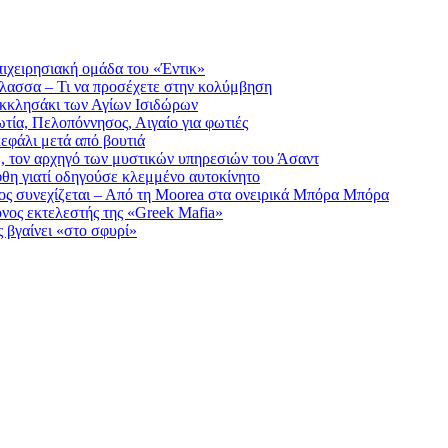
ιχειρησιακή ομάδα του «Έντικ»
άλασσα – Τι να προσέχετε στην κολύμβηση
εκκλησάκι των Αγίων Ισιδώρων
τία, Πελοπόννησος, Αιγαίο για φωτιές
εφάλι μετά από βουτιά
 τον αρχηγό των μυστικών υπηρεσιών του Άσαντ
φθη γιατί οδηγούσε κλεμμένο αυτοκίνητο
ς συνεχίζεται – Από τη Moorea στα ονειρικά Μπόρα Μπόρα
ονος εκτελεστής της «Greek Mafia»
ς βγαίνει «στο σφυρί»