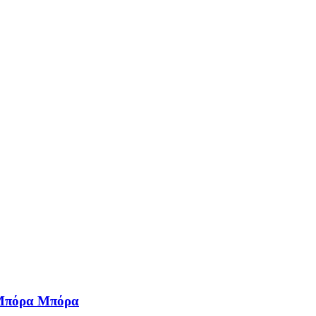
ά Μπόρα Μπόρα