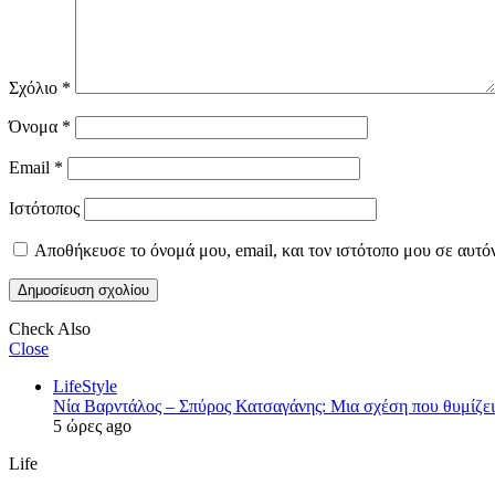
Σχόλιο
*
Όνομα
*
Email
*
Ιστότοπος
Αποθήκευσε το όνομά μου, email, και τον ιστότοπο μου σε αυτό
Check Also
Close
LifeStyle
Νία Βαρντάλος – Σπύρος Κατσαγάνης: Μια σχέση που θυμίζει 
5 ώρες ago
Life