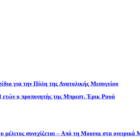
έδιο για την Πύλη της Ανατολικής Μεσογείου
8 ετών ο προπονητής της Μπρεστ, Έρικ Ρουά
υ μέλιτος συνεχίζεται – Από τη Moorea στα ονειρικ