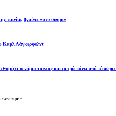
ης ταινίας βγαίνει «στο σφυρί»
ου Καρλ Λάγκερφελντ
θυμίζει σενάριο ταινίας και μετρά πάνω από τέσσερα
ιώνονται με
*