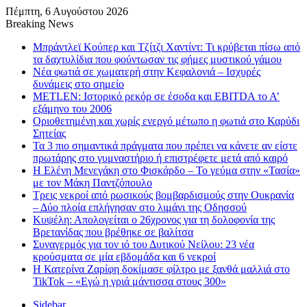
Πέμπτη, 6 Αυγούστου 2026
Breaking News
Μπράντλεϊ Κούπερ και Τζίτζι Χαντίντ: Τι κρύβεται πίσω από
τα δαχτυλίδια που φούντωσαν τις φήμες μυστικού γάμου
Νέα φωτιά σε χωματερή στην Κεφαλονιά – Ισχυρές
δυνάμεις στο σημείο
METLEN: Ιστορικό ρεκόρ σε έσοδα και EBITDA το Α’
εξάμηνο του 2006
Οριοθετημένη και χωρίς ενεργό μέτωπο η φωτιά στο Καρύδι
Σητείας
Τα 3 πιο σημαντικά πράγματα που πρέπει να κάνετε αν είστε
πρωτάρης στο γυμναστήριο ή επιστρέφετε μετά από καιρό
Η Ελένη Μενεγάκη στο Φισκάρδο – Το γεύμα στην «Τασία»
με τον Μάκη Παντζόπουλο
Τρεις νεκροί από ρωσικούς βομβαρδισμούς στην Ουκρανία
– Δύο πλοία επλήγησαν στο λιμάνι της Οδησσού
Κυψέλη: Απολογείται ο 26χρονος για τη δολοφονία της
Βρετανίδας που βρέθηκε σε βαλίτσα
Συναγερμός για τον ιό του Δυτικού Νείλου: 23 νέα
κρούσματα σε μία εβδομάδα και 6 νεκροί
Η Κατερίνα Ζαρίφη δοκίμασε φίλτρο με ξανθά μαλλιά στο
TikTok – «Εγώ η γριά μάντισσα στους 300»
Sidebar