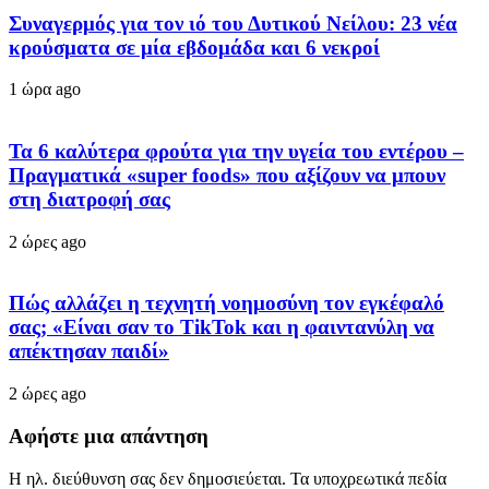
Συναγερμός για τον ιό του Δυτικού Νείλου: 23 νέα
κρούσματα σε μία εβδομάδα και 6 νεκροί
1 ώρα ago
Τα 6 καλύτερα φρούτα για την υγεία του εντέρου –
Πραγματικά «super foods» που αξίζουν να μπουν
στη διατροφή σας
2 ώρες ago
Πώς αλλάζει η τεχνητή νοημοσύνη τον εγκέφαλό
σας; «Είναι σαν το TikTok και η φαιντανύλη να
απέκτησαν παιδί»
2 ώρες ago
Αφήστε μια απάντηση
Η ηλ. διεύθυνση σας δεν δημοσιεύεται.
Τα υποχρεωτικά πεδία