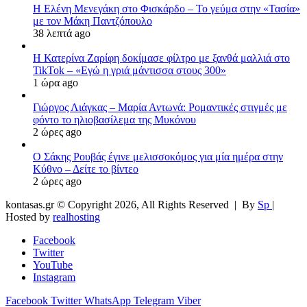
Η Ελένη Μενεγάκη στο Φισκάρδο – Το γεύμα στην «Τασία»
με τον Μάκη Παντζόπουλο
38 λεπτά ago
Η Κατερίνα Ζαρίφη δοκίμασε φίλτρο με ξανθά μαλλιά στο
TikTok – «Εγώ η γριά μάντισσα στους 300»
1 ώρα ago
Γιώργος Λιάγκας – Μαρία Αντωνά: Ρομαντικές στιγμές με
φόντο το ηλιοβασίλεμα της Μυκόνου
2 ώρες ago
Ο Σάκης Ρουβάς έγινε μελισσοκόμος για μία ημέρα στην
Κύθνο – Δείτε το βίντεο
2 ώρες ago
kontasas.gr © Copyright 2026, All Rights Reserved |
By
Sp
|
Hosted by
realhosting
Facebook
Twitter
YouTube
Instagram
Facebook
Twitter
WhatsApp
Telegram
Viber