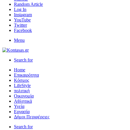
Random Article
Log In
Instagram
YouTube
Twitter
Facebook
Menu
Search for
Home
Επικαιρότητα
Κόσμος
LifeStyle
πολιτική
Οικονομία
Αθλητικά
Υγεία
Εργασία
Δήμοι Περιφέρειες
Search for