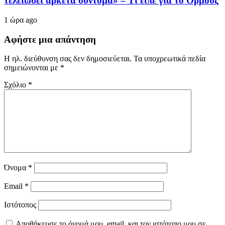
τελειώσει αρκετά σύντομα» – Τι είπε για το Ορμούζ
1 ώρα ago
Αφήστε μια απάντηση
Η ηλ. διεύθυνση σας δεν δημοσιεύεται.
Τα υποχρεωτικά πεδία
σημειώνονται με
*
Σχόλιο
*
Όνομα
*
Email
*
Ιστότοπος
Αποθήκευσε το όνομά μου, email, και τον ιστότοπο μου σε