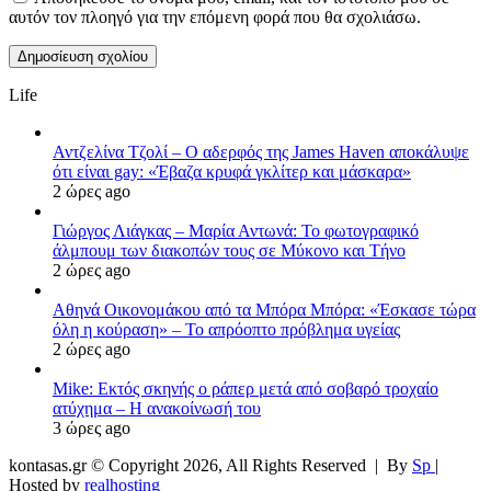
αυτόν τον πλοηγό για την επόμενη φορά που θα σχολιάσω.
Life
Αντζελίνα Τζολί – Ο αδερφός της James Haven αποκάλυψε
ότι είναι gay: «Έβαζα κρυφά γκλίτερ και μάσκαρα»
2 ώρες ago
Γιώργος Λιάγκας – Μαρία Αντωνά: Το φωτογραφικό
άλμπουμ των διακοπών τους σε Μύκονο και Τήνο
2 ώρες ago
Αθηνά Οικονομάκου από τα Μπόρα Μπόρα: «Έσκασε τώρα
όλη η κούραση» – Το απρόοπτο πρόβλημα υγείας
2 ώρες ago
Mike: Εκτός σκηνής ο ράπερ μετά από σοβαρό τροχαίο
ατύχημα – Η ανακοίνωσή του
3 ώρες ago
kontasas.gr © Copyright 2026, All Rights Reserved |
By
Sp
|
Hosted by
realhosting