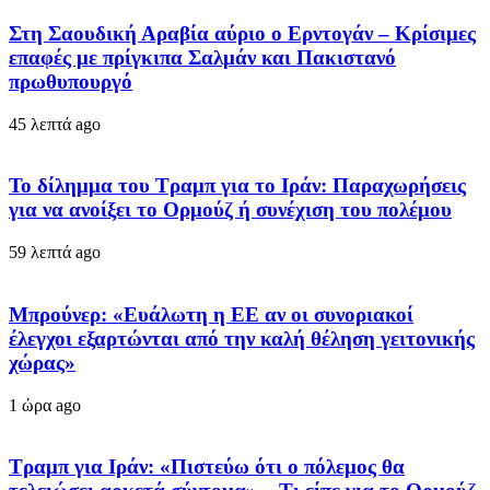
Στη Σαουδική Αραβία αύριο ο Ερντογάν – Κρίσιμες
επαφές με πρίγκιπα Σαλμάν και Πακιστανό
πρωθυπουργό
45 λεπτά ago
Το δίλημμα του Τραμπ για το Ιράν: Παραχωρήσεις
για να ανοίξει το Ορμούζ ή συνέχιση του πολέμου
59 λεπτά ago
Μπρούνερ: «Ευάλωτη η ΕΕ αν οι συνοριακοί
έλεγχοι εξαρτώνται από την καλή θέληση γειτονικής
χώρας»
1 ώρα ago
Τραμπ για Ιράν: «Πιστεύω ότι ο πόλεμος θα