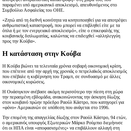
παραμένει υπό αμερικανικό αποκλεισμό, απευθυνόμενος στο
Συμβούλιο Ασφαλείας του ΟΗΕ.
«Ζητώ από τη διεθνή κοινότητα να κινητοποιηθεί για να αποτρέψει
ανθρωπιστική καταστροφή, που μπορεί να επιβληθεί είτε με τα
όπλα ή με τον ενεργειακό αποκλεισμό», είπε ο επικεφαλής της
κουβανικής διπλωματίας, καλώντας να επιδειχθεί «αλληλεγγύη
προς την Κούβα».
Η κατάσταση στην Κούβα
Η Κούβα βιώνει τα τελευταία χρόνια σοβαρή οικονομική κρίση,
που επέτεινε από την αρχή της χρονιάς ο πετρελαϊκός αποκλεισμός
που επέβαλε η κυβέρνηση του Τραμπ, σε συνδυασμό με άλλες
οικονομικές κυρώσεις.
Η Ουάσιγκτον ανέβασε ακόμη περισσότερο την πίεση στη χώρα
την περασμένη εβδομάδα, ανακοινώνοντας την άσκηση δίωξης
στον κουβανό πρώην πρόεδρο Ραούλ Κάστρο, που κατηγορεί για
«φόνο» Αμερικανών σε υπόθεση που ανάγεται στο 1996.
Την επομένη της απαγγελίας δίωξης στον Ραούλ Κάστρο, 94 ετών,
ο αμερικανός υπουργός Εξωτερικών Μάρκο Ρούμπιο διεμήνυσε
ότι οι ΗΠΑ είναι «αποφασισμένες» να επιβάλλουν αλλαγή στη