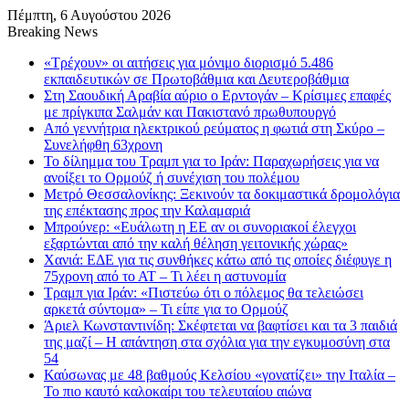
Πέμπτη, 6 Αυγούστου 2026
Breaking News
«Τρέχουν» οι αιτήσεις για μόνιμο διορισμό 5.486
εκπαιδευτικών σε Πρωτοβάθμια και Δευτεροβάθμια
Στη Σαουδική Αραβία αύριο ο Ερντογάν – Κρίσιμες επαφές
με πρίγκιπα Σαλμάν και Πακιστανό πρωθυπουργό
Από γεννήτρια ηλεκτρικού ρεύματος η φωτιά στη Σκύρο –
Συνελήφθη 63χρονη
Το δίλημμα του Τραμπ για το Ιράν: Παραχωρήσεις για να
ανοίξει το Ορμούζ ή συνέχιση του πολέμου
Μετρό Θεσσαλονίκης: Ξεκινούν τα δοκιμαστικά δρομολόγια
της επέκτασης προς την Καλαμαριά
Μπρούνερ: «Ευάλωτη η ΕΕ αν οι συνοριακοί έλεγχοι
εξαρτώνται από την καλή θέληση γειτονικής χώρας»
Χανιά: ΕΔΕ για τις συνθήκες κάτω από τις οποίες διέφυγε η
75χρονη από το ΑΤ – Τι λέει η αστυνομία
Τραμπ για Ιράν: «Πιστεύω ότι ο πόλεμος θα τελειώσει
αρκετά σύντομα» – Τι είπε για το Ορμούζ
Άριελ Κωνσταντινίδη: Σκέφτεται να βαφτίσει και τα 3 παιδιά
της μαζί – Η απάντηση στα σχόλια για την εγκυμοσύνη στα
54
Καύσωνας με 48 βαθμούς Κελσίου «γονατίζει» την Ιταλία –
Το πιο καυτό καλοκαίρι του τελευταίου αιώνα