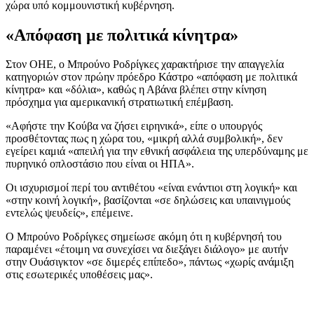
χώρα υπό κομμουνιστική κυβέρνηση.
«Απόφαση με πολιτικά κίνητρα»
Στον ΟΗΕ, ο Μπρούνο Ροδρίγκες χαρακτήρισε την απαγγελία
κατηγοριών στον πρώην πρόεδρο Κάστρο «απόφαση με πολιτικά
κίνητρα» και «δόλια», καθώς η Αβάνα βλέπει στην κίνηση
πρόσχημα για αμερικανική στρατιωτική επέμβαση.
«Αφήστε την Κούβα να ζήσει ειρηνικά», είπε ο υπουργός
προσθέτοντας πως η χώρα του, «μικρή αλλά συμβολική», δεν
εγείρει καμιά «απειλή για την εθνική ασφάλεια της υπερδύναμης με
πυρηνικό οπλοστάσιο που είναι οι ΗΠΑ».
Οι ισχυρισμοί περί του αντιθέτου «είναι ενάντιοι στη λογική» και
«στην κοινή λογική», βασίζονται «σε δηλώσεις και υπαινιγμούς
εντελώς ψευδείς», επέμεινε.
Ο Μπρούνο Ροδρίγκες σημείωσε ακόμη ότι η κυβέρνησή του
παραμένει «έτοιμη να συνεχίσει να διεξάγει διάλογο» με αυτήν
στην Ουάσιγκτον «σε διμερές επίπεδο», πάντως «χωρίς ανάμιξη
στις εσωτερικές υποθέσεις μας».