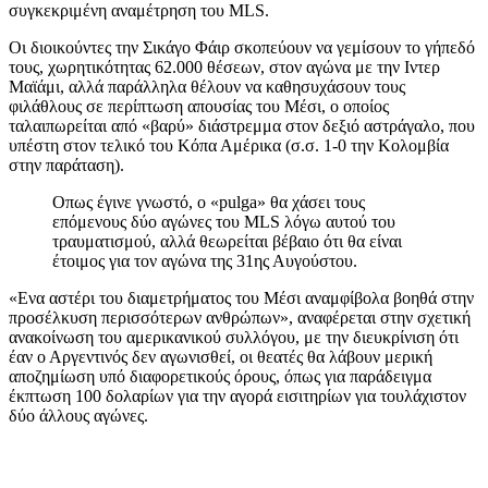
συγκεκριμένη αναμέτρηση του MLS.
Οι διοικούντες την Σικάγο Φάιρ σκοπεύουν να γεμίσουν το γήπεδό
τους, χωρητικότητας 62.000 θέσεων, στον αγώνα με την Ιντερ
Μαϊάμι, αλλά παράλληλα θέλουν να καθησυχάσουν τους
φιλάθλους σε περίπτωση απουσίας του Μέσι, ο οποίος
ταλαιπωρείται από «βαρύ» διάστρεμμα στον δεξιό αστράγαλο, που
υπέστη στον τελικό του Κόπα Αμέρικα (σ.σ. 1-0 την Κολομβία
στην παράταση).
Οπως έγινε γνωστό, ο «pulga» θα χάσει τους
επόμενους δύο αγώνες του MLS λόγω αυτού του
τραυματισμού, αλλά θεωρείται βέβαιο ότι θα είναι
έτοιμος για τον αγώνα της 31ης Αυγούστου.
«Ενα αστέρι του διαμετρήματος του Μέσι αναμφίβολα βοηθά στην
προσέλκυση περισσότερων ανθρώπων», αναφέρεται στην σχετική
ανακοίνωση του αμερικανικού συλλόγου, με την διευκρίνιση ότι
έαν ο Αργεντινός δεν αγωνισθεί, οι θεατές θα λάβουν μερική
αποζημίωση υπό διαφορετικούς όρους, όπως για παράδειγμα
έκπτωση 100 δολαρίων για την αγορά εισιτηρίων για τουλάχιστον
δύο άλλους αγώνες.