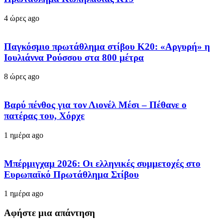
4 ώρες ago
Παγκόσμιο πρωτάθλημα στίβου Κ20: «Αργυρή» η
Ιουλιάννα Ρούσσου στα 800 μέτρα
8 ώρες ago
Βαρύ πένθος για τον Λιονέλ Μέσι – Πέθανε ο
πατέρας του, Χόρχε
1 ημέρα ago
Μπέρμιγχαμ 2026: Οι ελληνικές συμμετοχές στο
Ευρωπαϊκό Πρωτάθλημα Στίβου
1 ημέρα ago
Αφήστε μια απάντηση