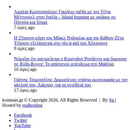
Αμαλία Κωστοπούλου: Γαμήλιο ταξίδι με τον Τζέικ
Μέντγουελ στην Ιταλία – Island hopping με σκάφος σε
Πόντσα και Ίσκια
7 ώρες ago
Η 23χρονη κόρη τoυ Μάικλ Ντάγκλας και της Κάθριν Ζέτα
Τζόουνς εξελίσσεται στο νέο it-girl του Χόλιγουντ
9 ώρες ago
Νόμιζαν ότι παντρεύεται ο Κριστιάνο Ρονάλντο και όρμησαν
σε Rolls-Royce: Το απίστευτο μπέρδεμα στη Μαδέρα
16 ώρες ago
Γιάννης Τσιμιτσέλης: Δημοσίευσε σπάνια φωτογραφία με τον
αδελφό του, Λάμπρο, για τα γενέθλιά του
17 ώρες ago
kontasas.gr © Copyright 2026, All Rights Reserved |
By
Sp
|
Hosted by
realhosting
Facebook
Twitter
YouTube