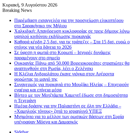
Κυριακή, 9 Αυγούστου 2026
Breaking News
Παρέμβαση εισαγγελέα για την προσγείωση ελικοπτέρου
στο Σαρακήνικο της Μήλου
Χαλκιδική: Απαγόρευση κυκλοφορίας σε τρεις δήμους λόγω
υψηλού κινδύνου εκδήλωσης πυρκαγιάς
Καθαρά κέρδη 2,5 δισ. για τις τράπεζες – Στα 15 δισ. ευρώ ο
στόχος για νέα δάνεια το 2026
Σε ύφεση η φωτιά στο Κορωπί – Ισχυρές δυνάμεις
παραμένουν στο σημείο
Ουκρανία: Πάνω από 50.000 Βορειοκορεάτες στρατιώτες θα
αναπτυχθούν στη Ρωσία, λέει ο Ζελένσκι
Η Κλέλια Ανδριολάτου έκανε γιόγκα στον Αχέροντα
φορώντας το μαγιό της
Συναγερμός για πυρκαγιά στο Μουζάκι Ηλείας – Επιχειρούν
εναέρια και επίγεια μέσα
Βίντεο με τον Μοτζτάμπα Χαμενεΐ έδωσε στη δημοσιότητα
η Τεχεράνη
Ημέρα δράσης για την Παλαιστίνη σε όλη την Ελλάδα –
«Χαμηλούς τόνους» ζητά το ισραηλινό ΥΠΕΞ
Μνημόνιο για το μέλλον των ρωσικών βάσεων στη Συρία
υπέγραψαν Μόσχα και Δαμασκός
Sidebar