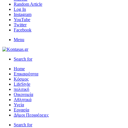
Random Article
Log In
Instagram
YouTube
Twitter
Facebook
Menu
Search for
Home
Επικαιρότητα
Κόσμος
LifeStyle
πολιτική
Οικονομία
Αθλητικά
Υγεία
Εργασία
Δήμοι Περιφέρειες
Search for