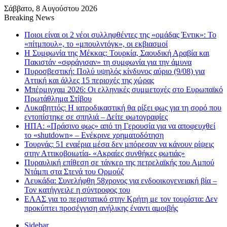
Σάββατο, 8 Αυγούστου 2026
Breaking News
Ποιοι είναι οι 2 νέοι συλληφθέντες της «ομάδας Έντικ»: Το
«πίτμπουλ», το «μπουλντόγκ», οι εκβιασμοί
Η Συμφωνία της Μέκκας: Τουρκία, Σαουδική Αραβία και
Πακιστάν «σφράγισαν» τη συμφωνία για την άμυνα
Πυροσβεστική: Πολύ υψηλός κίνδυνος αύριο (9/08) για
Αττική και άλλες 15 περιοχές της χώρας
Μπέρμιγχαμ 2026: Οι ελληνικές συμμετοχές στο Ευρωπαϊκό
Πρωτάθλημα Στίβου
Λυκαβηττός: Η ιατροδικαστική θα ρίξει φως για τη σορό που
εντοπίστηκε σε σπηλιά – Δείτε φωτογραφίες
ΗΠΑ: «Πράσινο φως» από τη Γερουσία για να αποφευχθεί
το «shutdown» – Ενέκρινε χρηματοδότηση
Τουρνάς: 51 εναέρια μέσα δεν μπόρεσαν να κάνουν ρίψεις
στην Αττικοβοιωτία- «Ακραίες συνθήκες φωτιάς»
Πυραυλική επίθεση σε τάνκερ της πετρελαϊκής του Αμπού
Ντάμπι στα Στενά του Ορμούζ
Λευκάδα: Συνελήφθη 58χρονος για ενδοοικογενειακή βία –
Τον κατήγγειλε η σύντροφος του
ΕΛΑΣ για το περιστατικό στην Κρήτη με τον τουρίστα: Δεν
προκύπτει προσέγγιση ανήλικης έναντι αμοιβής
Sidebar