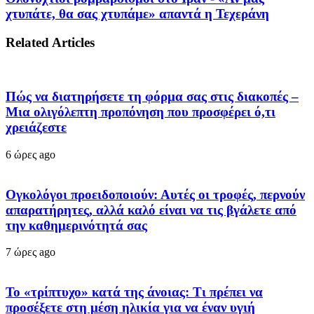
χτυπάτε, θα σας χτυπάμε» απαντά η Τεχεράνη
Related Articles
Πώς να διατηρήσετε τη φόρμα σας στις διακοπές –
Μια ολιγόλεπτη προπόνηση που προσφέρει ό,τι
χρειάζεστε
6 ώρες ago
Ογκολόγοι προειδοποιούν: Αυτές οι τροφές, περνούν
απαρατήρητες, αλλά καλό είναι να τις βγάλετε από
την καθημερινότητά σας
7 ώρες ago
Το «τρίπτυχο» κατά της άνοιας: Τι πρέπει να
προσέξετε στη μέση ηλικία για να έναν υγιή