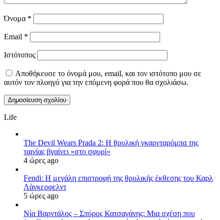
Όνομα
*
Email
*
Ιστότοπος
Αποθήκευσε το όνομά μου, email, και τον ιστότοπο μου σε
αυτόν τον πλοηγό για την επόμενη φορά που θα σχολιάσω.
Life
The Devil Wears Prada 2: Η θρυλική γκαρνταρόμπα της
ταινίας βγαίνει «στο σφυρί»
4 ώρες ago
Fendi: Η μεγάλη επιστροφή της θρυλικής έκθεσης του Καρλ
Λάγκερφελντ
5 ώρες ago
Νία Βαρντάλος – Σπύρος Κατσαγάνης: Μια σχέση που