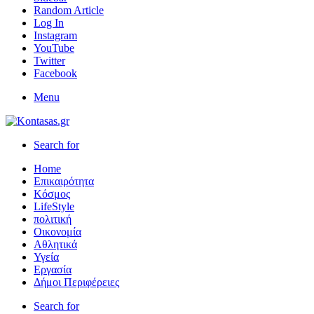
Random Article
Log In
Instagram
YouTube
Twitter
Facebook
Menu
Search for
Home
Επικαιρότητα
Κόσμος
LifeStyle
πολιτική
Οικονομία
Αθλητικά
Υγεία
Εργασία
Δήμοι Περιφέρειες
Search for