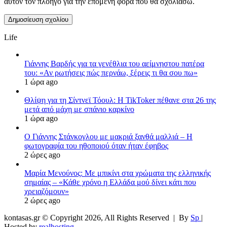
αυτόν τον πλοηγό για την επόμενη φορά που θα σχολιάσω.
Life
Γιάννης Βαρδής για τα γενέθλια του αείμνηστου πατέρα
του: «Αν ρωτήσεις πώς περνάω, ξέρεις τι θα σου πω»
1 ώρα ago
Θλίψη για τη Σίντνεϊ Τόουλ: Η TikToker πέθανε στα 26 της
μετά από μάχη με σπάνιο καρκίνο
1 ώρα ago
Ο Γιάννης Στάνκογλου με μακριά ξανθά μαλλιά – Η
φωτογραφία του ηθοποιού όταν ήταν έφηβος
2 ώρες ago
Μαρία Μενούνος: Με μπικίνι στα χρώματα της ελληνικής
σημαίας – «Κάθε χρόνο η Ελλάδα μού δίνει κάτι που
χρειαζόμουν»
2 ώρες ago
kontasas.gr © Copyright 2026, All Rights Reserved |
By
Sp
|
Hosted by
realhosting