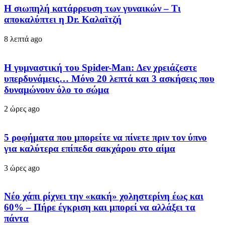
Η σιωπηλή κατάρρευση των γυναικών – Τι
αποκαλύπτει η Dr. Καλαϊτζή
8 λεπτά ago
Η γυμναστική του Spider-Man: Δεν χρειάζεστε
υπερδυνάμεις… Μόνο 20 λεπτά και 3 ασκήσεις που
δυναμώνουν όλο το σώμα
2 ώρες ago
5 ροφήματα που μπορείτε να πίνετε πριν τον ύπνο
για καλύτερα επίπεδα σακχάρου στο αίμα
3 ώρες ago
Νέο χάπι ρίχνει την «κακή» χοληστερίνη έως και
60% – Πήρε έγκριση και μπορεί να αλλάξει τα
πάντα