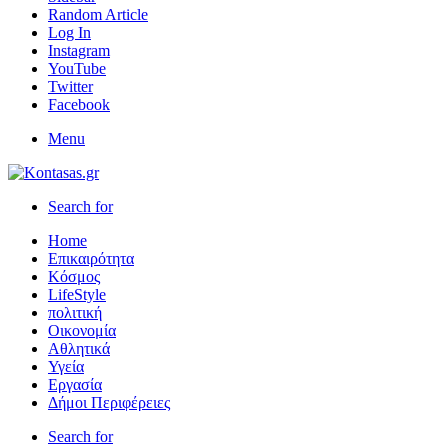
Random Article
Log In
Instagram
YouTube
Twitter
Facebook
Menu
Search for
Home
Επικαιρότητα
Κόσμος
LifeStyle
πολιτική
Οικονομία
Αθλητικά
Υγεία
Εργασία
Δήμοι Περιφέρειες
Search for