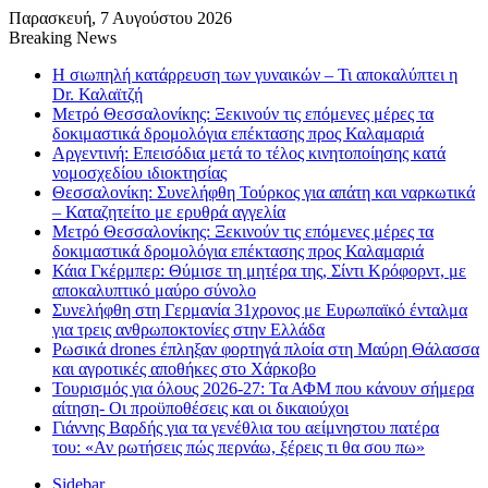
Παρασκευή, 7 Αυγούστου 2026
Breaking News
Η σιωπηλή κατάρρευση των γυναικών – Τι αποκαλύπτει η
Dr. Καλαϊτζή
Μετρό Θεσσαλονίκης: Ξεκινούν τις επόμενες μέρες τα
δοκιμαστικά δρομολόγια επέκτασης προς Καλαμαριά
Αργεντινή: Επεισόδια μετά το τέλος κινητοποίησης κατά
νομοσχεδίου ιδιοκτησίας
Θεσσαλονίκη: Συνελήφθη Τούρκος για απάτη και ναρκωτικά
– Καταζητείτο με ερυθρά αγγελία
Μετρό Θεσσαλονίκης: Ξεκινούν τις επόμενες μέρες τα
δοκιμαστικά δρομολόγια επέκτασης προς Καλαμαριά
Κάια Γκέρμπερ: Θύμισε τη μητέρα της, Σίντι Κρόφορντ, με
αποκαλυπτικό μαύρο σύνολο
Συνελήφθη στη Γερμανία 31χρονος με Ευρωπαϊκό ένταλμα
για τρεις ανθρωποκτονίες στην Ελλάδα
Ρωσικά drones έπληξαν φορτηγά πλοία στη Μαύρη Θάλασσα
και αγροτικές αποθήκες στο Χάρκοβο
Τουρισμός για όλους 2026-27: Τα ΑΦΜ που κάνουν σήμερα
αίτηση- Οι προϋποθέσεις και οι δικαιούχοι
Γιάννης Βαρδής για τα γενέθλια του αείμνηστου πατέρα
του: «Αν ρωτήσεις πώς περνάω, ξέρεις τι θα σου πω»
Sidebar