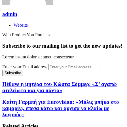
admin
Website
With Product You Purchase
Subscribe to our mailing list to get the new updates!
Lorem ipsum dolor sit amet, consectetur.
Enter your Email address
Πέθανε η μητέρα του Κώστα Σόμμερ: «Σ’ αγαπώ
ατελείωτα και για πάντα»
Καίτη Γαρμπή για Eurovision: «Μόλις μπήκα στο
καμαρίνι, έπεσα κάτω και άρχισα να κλαίω με
λυγμούς»
Related Articles