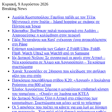
Κυριακή, 9 Αυγούστου 2026
Breaking News
Αμαλία Κωστοπούλου: Γαμήλιο ταξίδι με τον Τζέικ
Μέντγουελ στην Ιταλία – Island hopping με σκάφος σε
Πόντσα και Ίσκια
Κάρπαθος: Βρέθηκαν παλιά πυρομαχικά στο Αρδάνι –
Απαγορεύτηκε η κολύμβηση στην περιοχή
Γάζα: Νετανιάχου και Κατζ ενέκριναν έργα ανοικοδόμησης
στη Ράφα
Επίσημη κυκλοφορία των Galaxy Z Fold8 Ultra, Fold8,
Flip8, Watch Ultra2 και Watch9 από τη Samsung
Ιός Δυτικού Νείλου: Σε συναγερμό οι αρχές στην Αττική –
Νέα κρούσματα σε Άλιμο και Αργυρούπολη – Τα κρίσιμα
συμπτώματα
Χανιά: Χειροπέδες σε 24χρονο που κλείδωσε την ανήλικη
φίλη του στο σπίτι
Παγκόσμιο πρωτάθλημα στίβου Κ20: «Αργυρή» η Ιουλιάννα
Ρούσσου στα 800 μέτρα
Έξοδος Αυγούστου: Σήμερα η μεγαλύτερη επιβατική κίνηση
του τριημέρου – «Ουρές» σε λιμάνια και ΚΤΕΛ
Ιός Δυτικού Νείλου: Όλη η Αττική στο επίκεντρο των
κρουσμάτων- Συμπτώματα και μέρες μετά το τσίμπημα
Οι 5 ασκήσεις που πρέπει να κάνετε για μια ζωή με δύναμη
και αυτονομία – Ένα απλό αλλά ιδανικό πρόγραμμα καθώς