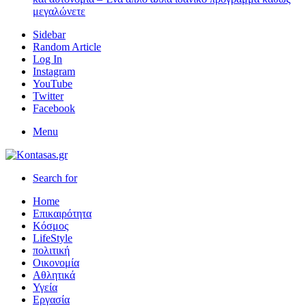
μεγαλώνετε
Sidebar
Random Article
Log In
Instagram
YouTube
Twitter
Facebook
Menu
Search for
Home
Επικαιρότητα
Κόσμος
LifeStyle
πολιτική
Οικονομία
Αθλητικά
Υγεία
Εργασία