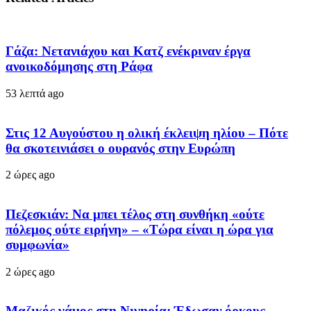
Γάζα: Νετανιάχου και Κατζ ενέκριναν έργα
ανοικοδόμησης στη Ράφα
53 λεπτά ago
Στις 12 Αυγούστου η ολική έκλειψη ηλίου – Πότε
θα σκοτεινιάσει ο ουρανός στην Ευρώπη
2 ώρες ago
Πεζεσκιάν: Να μπει τέλος στη συνθήκη «ούτε
πόλεμος ούτε ειρήνη» – «Τώρα είναι η ώρα για
συμφωνία»
2 ώρες ago
Μαζικός γάμος στη Νιγηρία: Έδωσαν όρκους