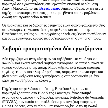
πυρκαγιά σε εγκαταστάσεις επεξεργασίας φυσικού αερίου στη
Λίμνη Μαρακαΐμπο της
Βενεζουέλας
σήμερα, σύμφωνα με πέντε
πηγές, με αναφορές για ατύχημα και με βίντεο που περιήλθαν σε
γνώση του πρακτορείου Reuters.
Οι πυρκαγιές και οι διακοπές ρεύματος είναι συχνό φαινόμενο στις
πεπαλαιωμένες εγκαταστάσεις πετρελαίου και αερίου της
Βενεζουέλας, καθώς οι μακροχρόνιες ελλείψεις ξένων επενδύσεων
και οι αμερικανικές κυρώσεις δυσχεραίνουν τη συντήρησή τους.
Σοβαρά τραυματισμένοι δύο εργαζόμενοι
Δύο εργαζόμενοι αναγκάστηκαν να πηδήξουν στο νερό για να
σωθούν και έχουν υποστεί σοβαρά εγκαύματα. Μεταφέρθηκαν σε
τοπικό νοσοκομείο της πόλης Μαρακαΐμπο, ενώ άλλοι τέσσερις
εργάτες φέρουν πιο ελαφρά τραύματα, σύμφωνα με αναφορές και
βίντεο που δείχνουν τους εργαζόμενους να προσπαθούν με ένα
λάστιχο να σβήσουν τις φλόγες.
Πηγές του πετρελαϊκού τομέα της Βενεζουέλας είπαν ότι η
πυρκαγιά ξέσπασε στο Bloc 5 της Lamargas, έναν σταθμό
υγροποίησης αερίου της δημόσιας εταιρείας Petroleos de Venezula
(PDVSA), τον οποίο εκμεταλλεύεται μια κινεζική εταιρεία, η
China Concord, στο πλαίσιο μιας κοινοπραξίας. Από τη φωτιά