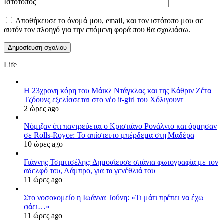
Ιστότοπος
Αποθήκευσε το όνομά μου, email, και τον ιστότοπο μου σε
αυτόν τον πλοηγό για την επόμενη φορά που θα σχολιάσω.
Life
Η 23χρονη κόρη τoυ Μάικλ Ντάγκλας και της Κάθριν Ζέτα
Τζόουνς εξελίσσεται στο νέο it-girl του Χόλιγουντ
2 ώρες ago
Νόμιζαν ότι παντρεύεται ο Κριστιάνο Ρονάλντο και όρμησαν
σε Rolls-Royce: Το απίστευτο μπέρδεμα στη Μαδέρα
10 ώρες ago
Γιάννης Τσιμιτσέλης: Δημοσίευσε σπάνια φωτογραφία με τον
αδελφό του, Λάμπρο, για τα γενέθλιά του
11 ώρες ago
Στο νοσοκομείο η Ιωάννα Τούνη: «Τι μάτι πρέπει να έχω
φάει…»
11 ώρες ago