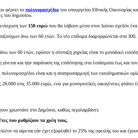
ου φέρνει το
πολυνομοσχέδιο
του υπουργείου Εθνικής Οικονομίας κα
τες του δημοσίου.
ή ενίσχυση των
150 ευρώ
που θα λάβουν μέσα στον Ιούνιο σχεδόν ένα ε
ταξιούχων άνω των 60 ετών. Το νέο επίδομα διαμορφώνεται στα 300
ς άνω των 60 ετών, εφόσον η σύνταξη χηρείας είναι το μοναδικό εισό
η γίνεται και ηην παράταση της επιδότησης στα λιπάσματα έως και το
 πολυνομοσχέδιο είναι και η αναπροσαρμογή των εισοδηματικών ορίω
ις 28.000 στις 35.000 ευρώ, ενώ για μονογονεϊκές οικογένειες φτάνει
έχουν χρωστάνε στο Δημόσιο, καθώς περιλαμβάνει:
τες που ρυθμίζουν τα χρέη τους.
λέον να αίρεται εάν έχει εξοφληθεί το 25% της οφειλής του και έχου