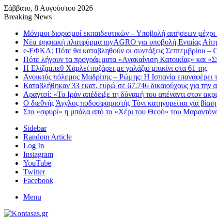
Σάββατο, 8 Αυγούστου 2026
Breaking News
Μόνιμοι διορισμοί εκπαιδευτικών – Υποβολή αιτήσεων μέχρι
Νέα ψηφιακή πλατφόρμα myAGRO για υποβολή Ενιαίας Αίτη
e-ΕΦΚΑ: Πότε θα καταβληθούν οι συντάξεις Σεπτεμβρίου – Ο
Πότε λήγουν τα προγράμματα «Ανακαίνιση Κατοικίας» και «Σπ
Η Ελίζαμπεθ Χάρλεϊ ποζάρει με γαλάζιο μπικίνι στα 61 της
Ανοικτός πόλεμος Μαδρίτης – Ρώμης: Η Ισπανία επαναφέρει τ
Καταβλήθηκαν 33 εκατ. ευρώ σε 67.746 δικαιούχους για την
Αραγτσί: «Το Ιράν απέδειξε τη δύναμή του απέναντι στον ακ
Ο διεθνής Άγγλος ποδοσφαιριστής Τόνι κατηγορείται για βίαι
Στο «σφυρί» η μπάλα από το «Χέρι του Θεού» του Μαραντόνα
Sidebar
Random Article
Log In
Instagram
YouTube
Twitter
Facebook
Menu