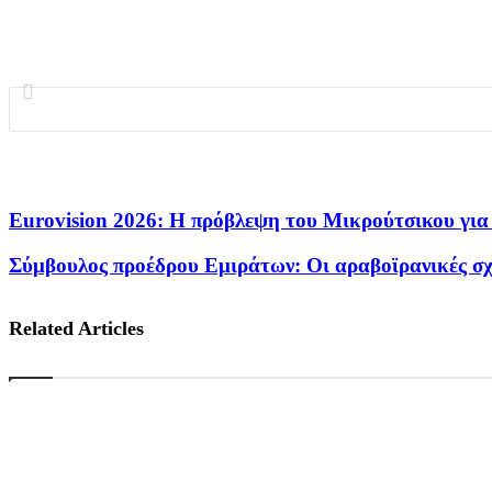
Eurovision 2026: Η πρόβλεψη του Μικρούτσικου για 
Σύμβουλος προέδρου Εμιράτων: Οι αραβοϊρανικές σχέ
Related Articles