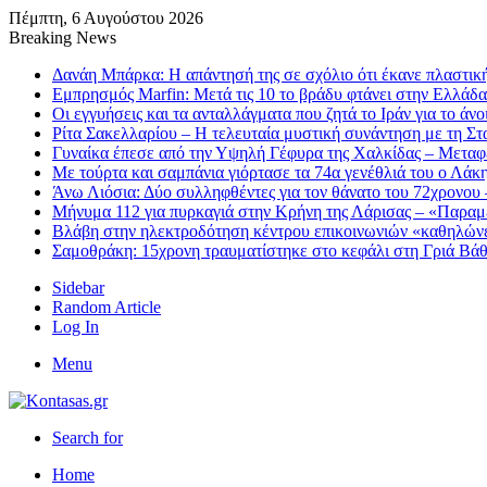
Πέμπτη, 6 Αυγούστου 2026
Breaking News
Δανάη Μπάρκα: Η απάντησή της σε σχόλιο ότι έκανε πλαστι
Εμπρησμός Marfin: Μετά τις 10 το βράδυ φτάνει στην Ελλάδ
Οι εγγυήσεις και τα ανταλλάγματα που ζητά το Ιράν για το ά
Ρίτα Σακελλαρίου – Η τελευταία μυστική συνάντηση με τη Στα
Γυναίκα έπεσε από την Υψηλή Γέφυρα της Χαλκίδας – Μετα
Με τούρτα και σαμπάνια γιόρτασε τα 74α γενέθλιά του ο Λάκ
Άνω Λιόσια: Δύο συλληφθέντες για τον θάνατο του 72χρονου 
Μήνυμα 112 για πυρκαγιά στην Κρήνη της Λάρισας – «Παραμε
Βλάβη στην ηλεκτροδότηση κέντρου επικοινωνιών «καθηλώνε
Σαμοθράκη: 15χρονη τραυματίστηκε στο κεφάλι στη Γριά Βάθρ
Sidebar
Random Article
Log In
Menu
Search for
Home