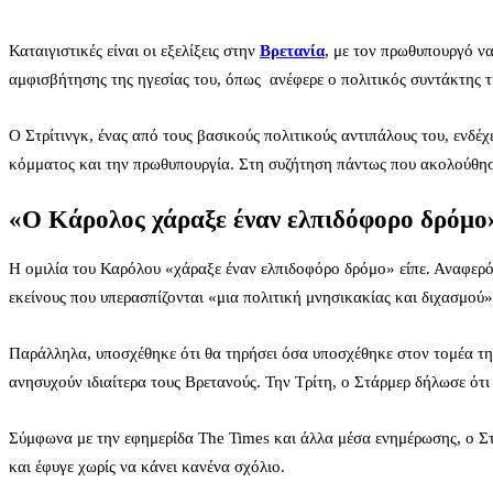
Καταιγιστικές είναι οι εξελίξεις στην
Βρετανία
, με τον πρωθυπουργό να
αμφισβήτησης της ηγεσίας του, όπως ανέφερε ο πολιτικός συντάκτης τ
Ο Στρίτινγκ, ένας από τους βασικούς πολιτικούς αντιπάλους του, ενδέ
κόμματος και την πρωθυπουργία. Στη συζήτηση πάντως που ακολούθησ
«Ο Κάρολος χάραξε έναν ελπιδόφορο δρόμο
Η ομιλία του Καρόλου «χάραξε έναν ελπιδοφόρο δρόμο» είπε. Αναφερόμε
εκείνους που υπερασπίζονται «μια πολιτική μνησικακίας και διχασμού»
Παράλληλα, υποσχέθηκε ότι θα τηρήσει όσα υποσχέθηκε στον τομέα της 
ανησυχούν ιδιαίτερα τους Βρετανούς. Την Τρίτη, ο Στάρμερ δήλωσε ότι 
Σύμφωνα με την εφημερίδα The Times και άλλα μέσα ενημέρωσης, ο Στρ
και έφυγε χωρίς να κάνει κανένα σχόλιο.