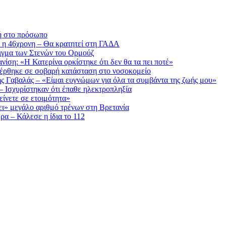
κή στο πρόσωπο
α η 46χρονη – Θα κρατητεί στη ΓΑΔΑ
νοιγμα των Στενών του Ορμούζ
νίση: «Η Κατερίνα ορκίστηκε ότι δεν θα τα πει ποτέ»
φέρθηκε σε σοβαρή κατάσταση στο νοσοκομείο
ης Γαβαλάς – «Είμαι ευγνώμων για όλα τα συμβάντα της ζωής μου»
– Ισχυρίστηκαν ότι έπαθε ηλεκτροπληξία
ίνετε σε ετοιμότητα»
ι» μεγάλο αριθμό τρένων στη Βρετανία
α – Κάλεσε η ίδια το 112