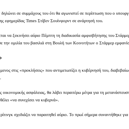
 δηλώνει σε συμμάχους του ότι θα αγωνιστεί σε περίπτωση που ο υπουργό
ης εφημερίδας Times Στίβεν Σουίνφορντ σε ανάρτησή του.
χεται να ξεκινήσει αύριο Πέμπτη τη διαδικασία αμφισβήτησης του Στάρμε
ε την ομιλία του βασιλιά στη Βουλή των Κοινοτήτων ο Στάρμερ εμφανί
»
νος στις «προκλήσεις» που αντιμετωπίζει η κυβέρνησή του, διαβεβαίωσε
.
οικονομικής ασφάλειας, θα λάβει περαιτέρω μέτρα για τη μετανάστευση κ
θέλει «να συνεχίσει να κυβερνά».
ίτινγκ σχεδιάζει να παραιτηθεί αύριο. Το πρωί σήμερα συναντήθηκε γι