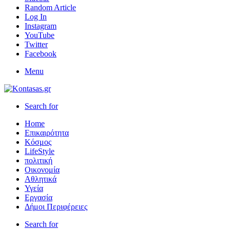
Random Article
Log In
Instagram
YouTube
Twitter
Facebook
Menu
Search for
Home
Επικαιρότητα
Κόσμος
LifeStyle
πολιτική
Οικονομία
Αθλητικά
Υγεία
Εργασία
Δήμοι Περιφέρειες
Search for