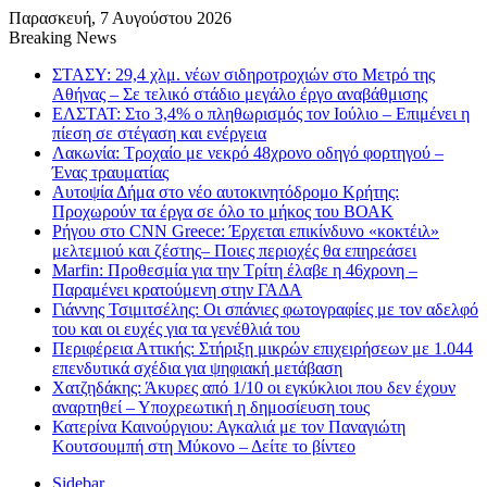
Παρασκευή, 7 Αυγούστου 2026
Breaking News
ΣΤΑΣΥ: 29,4 χλμ. νέων σιδηροτροχιών στο Μετρό της
Αθήνας – Σε τελικό στάδιο μεγάλο έργο αναβάθμισης
ΕΛΣΤΑΤ: Στο 3,4% ο πληθωρισμός τον Ιούλιο – Επιμένει η
πίεση σε στέγαση και ενέργεια
Λακωνία: Τροχαίο με νεκρό 48χρονο οδηγό φορτηγού –
Ένας τραυματίας
Αυτοψία Δήμα στο νέο αυτοκινητόδρομο Κρήτης:
Προχωρούν τα έργα σε όλο το μήκος του ΒΟΑΚ
Ρήγου στο CNN Greece: Έρχεται επικίνδυνο «κοκτέιλ»
μελτεμιού και ζέστης– Ποιες περιοχές θα επηρεάσει
Marfin: Προθεσμία για την Τρίτη έλαβε η 46χρονη –
Παραμένει κρατούμενη στην ΓΑΔΑ
Γιάννης Τσιμιτσέλης: Οι σπάνιες φωτογραφίες με τον αδελφό
του και οι ευχές για τα γενέθλιά του
Περιφέρεια Αττικής: Στήριξη μικρών επιχειρήσεων με 1.044
επενδυτικά σχέδια για ψηφιακή μετάβαση
Χατζηδάκης: Άκυρες από 1/10 οι εγκύκλιοι που δεν έχουν
αναρτηθεί – Υποχρεωτική η δημοσίευση τους
Κατερίνα Καινούργιου: Αγκαλιά με τον Παναγιώτη
Κουτσουμπή στη Μύκονο – Δείτε το βίντεο
Sidebar