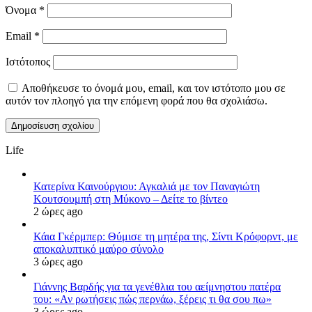
Όνομα
*
Email
*
Ιστότοπος
Αποθήκευσε το όνομά μου, email, και τον ιστότοπο μου σε
αυτόν τον πλοηγό για την επόμενη φορά που θα σχολιάσω.
Life
Κατερίνα Καινούργιου: Αγκαλιά με τον Παναγιώτη
Κουτσουμπή στη Μύκονο – Δείτε το βίντεο
2 ώρες ago
Κάια Γκέρμπερ: Θύμισε τη μητέρα της, Σίντι Κρόφορντ, με
αποκαλυπτικό μαύρο σύνολο
3 ώρες ago
Γιάννης Βαρδής για τα γενέθλια του αείμνηστου πατέρα
του: «Αν ρωτήσεις πώς περνάω, ξέρεις τι θα σου πω»
3 ώρες ago