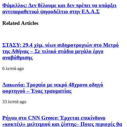
Φάμελλος: Δεν θέλουμε και δεν πρέπει να υπάρξει
αντιπαραθετικό ψηφοδέλτιο στην ΕΛ.Α.Σ
Related Articles
ΣΤΑΣΥ: 29,4 χλμ. νέων σιδηροτροχιών στο Μετρό
της Αθήνας – Σε τελικό στάδιο μεγάλο έργο
αναβάθμισης
6 λεπτά ago
Λακωνία: Τροχαίο με νεκρό 48χρονο οδηγό
φορτηγού – Ένας τραυματίας
33 λεπτά ago
Ρήγου στο CNN Greece: Έρχεται επικίνδυνο
«κοκτέιλ» μελτεμιού και ζέστης– Ποιες περιοχές θα