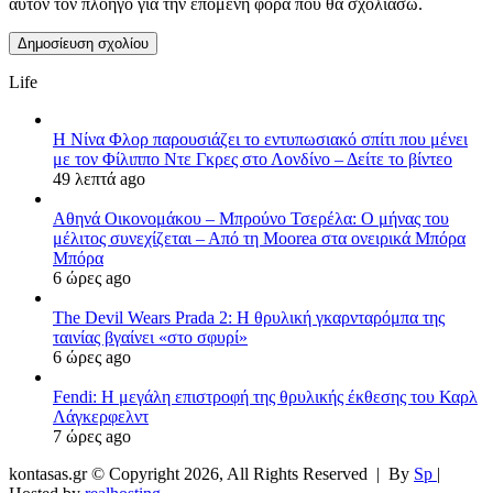
αυτόν τον πλοηγό για την επόμενη φορά που θα σχολιάσω.
Life
Η Νίνα Φλορ παρουσιάζει το εντυπωσιακό σπίτι που μένει
με τον Φίλιππο Ντε Γκρες στο Λονδίνο – Δείτε το βίντεο
49 λεπτά ago
Αθηνά Οικονομάκου – Μπρούνο Τσερέλα: Ο μήνας του
μέλιτος συνεχίζεται – Από τη Moorea στα ονειρικά Μπόρα
Μπόρα
6 ώρες ago
The Devil Wears Prada 2: Η θρυλική γκαρνταρόμπα της
ταινίας βγαίνει «στο σφυρί»
6 ώρες ago
Fendi: Η μεγάλη επιστροφή της θρυλικής έκθεσης του Καρλ
Λάγκερφελντ
7 ώρες ago
kontasas.gr © Copyright 2026, All Rights Reserved |
By
Sp
|