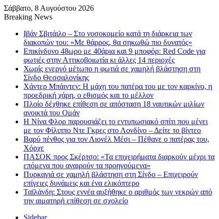
Σάββατο, 8 Αυγούστου 2026
Breaking News
Ιβάν Σβιτάιλο – Στο νοσοκομείο κατά τη διάρκεια των
διακοπών του: «Με θάρρος, θα σηκωθώ πιο δυνατός»
Επικίνδυνο 48ωρο με 40άρια και 9 μποφόρ: Red Code για
φωτιές στην Αττικοβοιωτία κι άλλες 14 περιοχές
Χωρίς ενεργό μέτωπο η φωτιά σε χαμηλή βλάστηση στη
Σίνδο Θεσσαλονίκης
Χάντερ Μπάιντεν: Η μάχη του πατέρα του με τον καρκίνο, η
προεδρική χάρη, ο εθισμός και το μέλλον
Πλοίο δέχθηκε επίθεση σε απόσταση 18 ναυτικών μιλίων
ανοικτά του Ομάν
Η Νίνα Φλορ παρουσιάζει το εντυπωσιακό σπίτι που μένει
με τον Φίλιππο Ντε Γκρες στο Λονδίνο – Δείτε το βίντεο
Βαρύ πένθος για τον Λιονέλ Μέσι – Πέθανε ο πατέρας του,
Χόρχε
ΠΑΣΟΚ προς Σκέρτσο: «Τα επιχειρήματα διαρκούν μέχρι τα
επόμενα που αναιρούν τα προηγούμενα»
Πυρκαγιά σε χαμηλή βλάστηση στη Σίνδο – Επιχειρούν
επίγειες δυνάμεις και ένα ελικόπτερο
Ταϊλάνδη: Στους εννέα αυξήθηκε ο αριθμός των νεκρών από
την αιματηρή επίθεση σε σχολείο
Sidebar