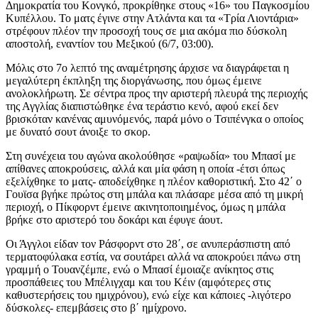
Δημοκρατία του Κονγκό, προκρίθηκε στους «16» του Παγκοσμίου
Κυπέλλου. Το ματς έγινε στην Ατλάντα και τα «Τρία Λιοντάρια»
στρέφουν πλέον την προσοχή τους σε μια ακόμα πιο δύσκολη
αποστολή, εναντίον του Μεξικού (6/7, 03:00).
Μόλις στο 7ο λεπτό της αναμέτρησης άρχισε να διαγράφεται η
μεγαλύτερη έκπληξη της διοργάνωσης, που όμως έμεινε
ανολοκλήρωτη. Σε σέντρα προς την αριστερή πλευρά της περιοχής
της Αγγλίας διαπιστώθηκε ένα τεράστιο κενό, αφού εκεί δεν
βρισκόταν κανένας αμυνόμενός, παρά μόνο ο Τσιπένγκα ο οποίος
με δυνατό σουτ άνοιξε το σκορ.
Στη συνέχεια του αγώνα ακολούθησε «ραψωδία» του Μπασί με
απίθανες αποκρούσεις, αλλά και μία φάση η οποία -έτσι όπως
εξελίχθηκε το ματς- αποδείχθηκε η πλέον καθοριστική. Στο 42΄ ο
Γουϊσα βγήκε πρώτος στη μπάλα και πλάσαρε μέσα από τη μικρή
περιοχή, ο Πίκφορντ έμεινε ακινητοποιημένος, όμως η μπάλα
βρήκε στο αριστερό του δοκάρι και έφυγε άουτ.
Οι Άγγλοι είδαν τον Ράσφορντ στο 28΄, σε ανυπεράσπιστη από
τερματοφύλακα εστία, να σουτάρει αλλά να αποκρούει πάνω στη
γραμμή ο Τουανζέμπε, ενώ ο Μπασί έμοιαζε ανίκητος στις
προσπάθειες του Μπέλιγχαμ και του Κέιν (αμφότερες στις
καθυστερήσεις του ημιχρόνου), ενώ είχε και κάποιες -λιγότερο
δύσκολες- επεμβάσεις στο β΄ ημίχρονο.