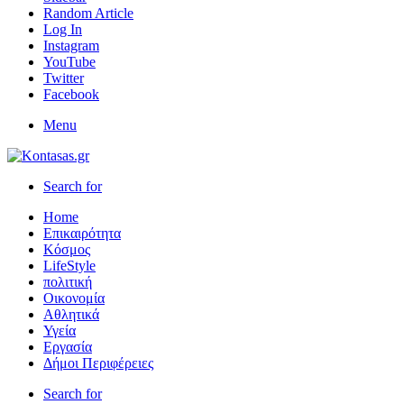
Random Article
Log In
Instagram
YouTube
Twitter
Facebook
Menu
Search for
Home
Επικαιρότητα
Κόσμος
LifeStyle
πολιτική
Οικονομία
Αθλητικά
Υγεία
Εργασία
Δήμοι Περιφέρειες
Search for