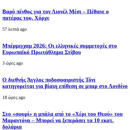
Βαρύ πένθος για τον Λιονέλ Μέσι – Πέθανε ο
πατέρας του, Χόρχε
57 λεπτά ago
Μπέρμιγχαμ 2026: Οι ελληνικές συμμετοχές στο
Ευρωπαϊκό Πρωτάθλημα Στίβου
3 ώρες ago
Ο διεθνής Άγγλος ποδοσφαιριστής Τόνι
κατηγορείται για βίαιη επίθεση σε μπαρ στο Λονδίνο
18 ώρες ago
Στο «σφυρί» η μπάλα από το «Χέρι του Θεού» του
Μαραντόνα – Μπορεί να ξεπεράσει τα 10 εκατ.
δολάρια