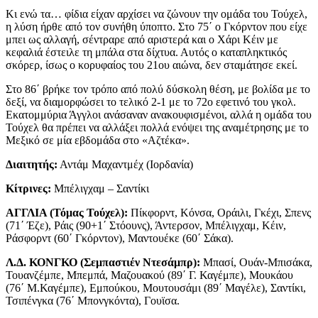
Κι ενώ τα… φίδια είχαν αρχίσει να ζώνουν την ομάδα του Τούχελ,
η λύση ήρθε από τον συνήθη ύποπτο. Στο 75΄ ο Γκόρντον που είχε
μπει ως αλλαγή, σέντραρε από αριστερά και ο Χάρι Κέιν με
κεφαλιά έστειλε τη μπάλα στα δίχτυα. Αυτός ο καταπληκτικός
σκόρερ, ίσως ο κορυφαίος του 21ου αιώνα, δεν σταμάτησε εκεί.
Στο 86΄ βρήκε τον τρόπο από πολύ δύσκολη θέση, με βολίδα με το
δεξί, να διαμορφώσει το τελικό 2-1 με το 72ο εφετινό του γκολ.
Εκατομμύρια Άγγλοι ανάσαναν ανακουφισμένοι, αλλά η ομάδα του
Τούχελ θα πρέπει να αλλάξει πολλά ενόψει της αναμέτρησης με το
Μεξικό σε μία εβδομάδα στο «Αζτέκα».
Διαιτητής:
Αντάμ Μαχαντμέχ (Ιορδανία)
Κίτρινες:
Μπέλιγχαμ – Σαντίκι
ΑΓΓΛΙΑ (Τόμας Τούχελ):
Πίκφορντ, Κόνσα, Οράιλι, Γκέχι, Σπενς
(71΄ Έζε), Ράις (90+1΄ Στόουνς), Άντερσον, Μπέλιγχαμ, Κέιν,
Ράσφορντ (60΄ Γκόρντον), Μαντουέκε (60΄ Σάκα).
Λ.Δ. ΚΟΝΓΚΟ (Σεμπαστιέν Ντεσάμπρ):
Μπασί, Ουάν-Μπισάκα,
Τουανζέμπε, Μπεμπά, Μαζουακού (89΄ Γ. Καγέμπε), Μουκάου
(76΄ Μ.Καγέμπε), Εμπούκου, Μουτουσάμι (89΄ Μαγέλε), Σαντίκι,
Τσιπένγκα (76΄ Μπονγκόντα), Γουϊσα.