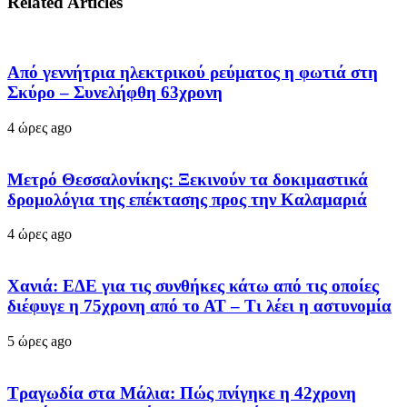
Related Articles
Από γεννήτρια ηλεκτρικού ρεύματος η φωτιά στη
Σκύρο – Συνελήφθη 63χρονη
4 ώρες ago
Μετρό Θεσσαλονίκης: Ξεκινούν τα δοκιμαστικά
δρομολόγια της επέκτασης προς την Καλαμαριά
4 ώρες ago
Χανιά: ΕΔΕ για τις συνθήκες κάτω από τις οποίες
διέφυγε η 75χρονη από το ΑΤ – Τι λέει η αστυνομία
5 ώρες ago
Τραγωδία στα Μάλια: Πώς πνίγηκε η 42χρονη