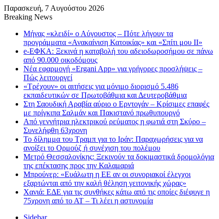
Παρασκευή, 7 Αυγούστου 2026
Breaking News
Μήνας «κλειδί» ο Αύγουστος – Πότε λήγουν τα
προγράμματα «Ανακαίνιση Κατοικίας» και «Σπίτι μου ΙΙ»
e-ΕΦΚΑ: Ξεκινά η καταβολή του αδειοδωροσήμου σε πάνω
από 90.000 οικοδόμους
Νέα εφαρμογή «Ergani App» για γρήγορες προσλήψεις –
Πώς λειτουργεί
«Τρέχουν» οι αιτήσεις για μόνιμο διορισμό 5.486
εκπαιδευτικών σε Πρωτοβάθμια και Δευτεροβάθμια
Στη Σαουδική Αραβία αύριο ο Ερντογάν – Κρίσιμες επαφές
με πρίγκιπα Σαλμάν και Πακιστανό πρωθυπουργό
Από γεννήτρια ηλεκτρικού ρεύματος η φωτιά στη Σκύρο –
Συνελήφθη 63χρονη
Το δίλημμα του Τραμπ για το Ιράν: Παραχωρήσεις για να
ανοίξει το Ορμούζ ή συνέχιση του πολέμου
Μετρό Θεσσαλονίκης: Ξεκινούν τα δοκιμαστικά δρομολόγια
της επέκτασης προς την Καλαμαριά
Μπρούνερ: «Ευάλωτη η ΕΕ αν οι συνοριακοί έλεγχοι
εξαρτώνται από την καλή θέληση γειτονικής χώρας»
Χανιά: ΕΔΕ για τις συνθήκες κάτω από τις οποίες διέφυγε η
75χρονη από το ΑΤ – Τι λέει η αστυνομία
Sidebar