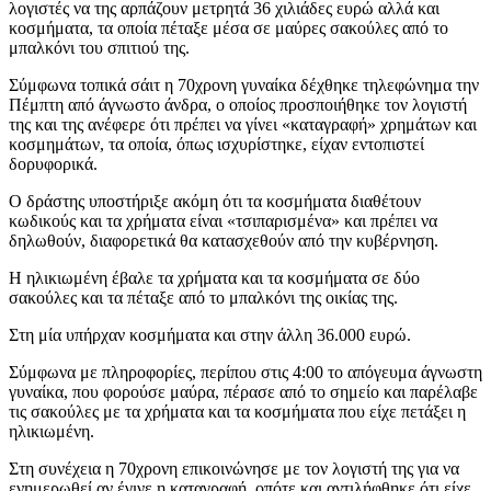
λογιστές να της αρπάζουν μετρητά 36 χιλιάδες ευρώ αλλά και
κοσμήματα, τα οποία πέταξε μέσα σε μαύρες σακούλες από το
μπαλκόνι του σπιτιού της.
Σύμφωνα τοπικά σάιτ η 70χρονη γυναίκα δέχθηκε τηλεφώνημα την
Πέμπτη από άγνωστο άνδρα, ο οποίος προσποιήθηκε τον λογιστή
της και της ανέφερε ότι πρέπει να γίνει «καταγραφή» χρημάτων και
κοσμημάτων, τα οποία, όπως ισχυρίστηκε, είχαν εντοπιστεί
δορυφορικά.
Ο δράστης υποστήριξε ακόμη ότι τα κοσμήματα διαθέτουν
κωδικούς και τα χρήματα είναι «τσιπαρισμένα» και πρέπει να
δηλωθούν, διαφορετικά θα κατασχεθούν από την κυβέρνηση.
Η ηλικιωμένη έβαλε τα χρήματα και τα κοσμήματα σε δύο
σακούλες και τα πέταξε από το μπαλκόνι της οικίας της.
Στη μία υπήρχαν κοσμήματα και στην άλλη 36.000 ευρώ.
Σύμφωνα με πληροφορίες, περίπου στις 4:00 το απόγευμα άγνωστη
γυναίκα, που φορούσε μαύρα, πέρασε από το σημείο και παρέλαβε
τις σακούλες με τα χρήματα και τα κοσμήματα που είχε πετάξει η
ηλικιωμένη.
Στη συνέχεια η 70χρονη επικοινώνησε με τον λογιστή της για να
ενημερωθεί αν έγινε η καταγραφή, οπότε και αντιλήφθηκε ότι είχε