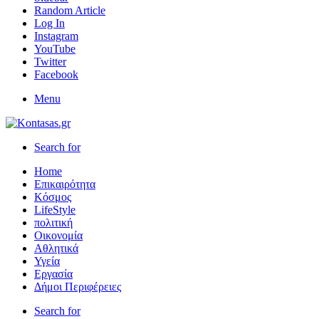
Random Article
Log In
Instagram
YouTube
Twitter
Facebook
Menu
Search for
Home
Επικαιρότητα
Κόσμος
LifeStyle
πολιτική
Οικονομία
Αθλητικά
Υγεία
Εργασία
Δήμοι Περιφέρειες
Search for