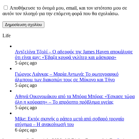
Αποθήκευσε το όνομά μου, email, και τον ιστότοπο μου σε
αυτόν τον πλοηγό για την επόμενη φορά που θα σχολιάσω.
Life
Αντζελίνα Τζολί – Ο αδερφός της James Haven αποκάλυψε
ότι είναι gay: «Έβαζα κρυφά γκλίτερ και μάσκαρα»
5 ώρες ago
Γιώργος Λιάγκας – Μαρία Αντωνά: Το φωτογραφικό
άλμπουμ των διακοπών τους σε Μύκονο και Τήνο
5 ώρες ago
Αθηνά Οικονομάκου από τα Μπόρα Μπόρα: «Έσκασε τώρα
όλη η κούραση» – Το απρόοπτο πρόβλημα υγείας
5 ώρες ago
Mike: Εκτός σκηνής ο ράπερ μετά από σοβαρό τροχαίο
ατύχημα – Η ανακοίνωσή του
6 ώρες ago