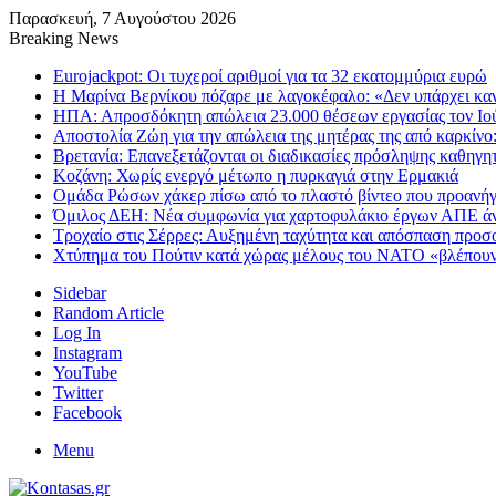
Παρασκευή, 7 Αυγούστου 2026
Breaking News
Eurojackpot: Οι τυχεροί αριθμοί για τα 32 εκατoμμύρια ευρώ
Η Μαρίνα Βερνίκου πόζαρε με λαγοκέφαλο: «Δεν υπάρχει κα
ΗΠΑ: Απροσδόκητη απώλεια 23.000 θέσεων εργασίας τον Ιού
Αποστολία Ζώη για την απώλεια της μητέρας της από καρκίνο:
Βρετανία: Επανεξετάζονται οι διαδικασίες πρόσληψης καθηγ
Κοζάνη: Χωρίς ενεργό μέτωπο η πυρκαγιά στην Ερμακιά
Ομάδα Ρώσων χάκερ πίσω από το πλαστό βίντεο που προανήγγ
Όμιλος ΔΕΗ: Νέα συμφωνία για χαρτοφυλάκιο έργων ΑΠΕ ά
Τροχαίο στις Σέρρες: Αυξημένη ταχύτητα και απόσπαση προ
Χτύπημα του Πούτιν κατά χώρας μέλους του ΝΑΤΟ «βλέπου
Sidebar
Random Article
Log In
Instagram
YouTube
Twitter
Facebook
Menu