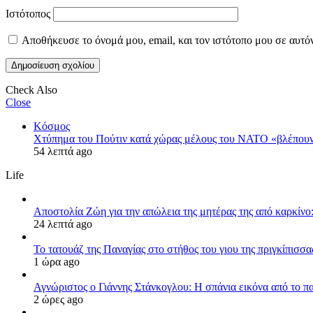
Ιστότοπος
Αποθήκευσε το όνομά μου, email, και τον ιστότοπο μου σε αυτό
Check Also
Close
Κόσμος
Χτύπημα του Πούτιν κατά χώρας μέλους του ΝΑΤΟ «βλέπου
54 λεπτά ago
Life
Αποστολία Ζώη για την απώλεια της μητέρας της από καρκίνο:
24 λεπτά ago
Το τατουάζ της Παναγίας στο στήθος του γιου της πριγκίπισσ
1 ώρα ago
Αγνώριστος ο Γιάννης Στάνκογλου: Η σπάνια εικόνα από το π
2 ώρες ago