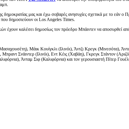
αμπ.
ης δημοκρατίας μας και έχω σοβαρές ανησυχίες σχετικά με το εάν ο 
 που δημοσιεύουν οι Los Angeles Times.
ικών έχουν καλέσει δημοσίως τον πρόεδρο Μπάιντεν να αποσυρθεί απ
Μασαχουσέτη), Μάικ Κουίγκλι (Ιλινόι), Άντζι Κρεγκ (Μινεσότα), Άντ
πραντ Σνάιντερ (Ιλινόι), Εντ Κέις (Χαβάη), Γκρεγκ Στάντον (Αριζόν
λιφόρνια), Άνταμ Σιφ (Καλιφόρνια) και τον γερουσιαστή Πίτερ Γουέλ