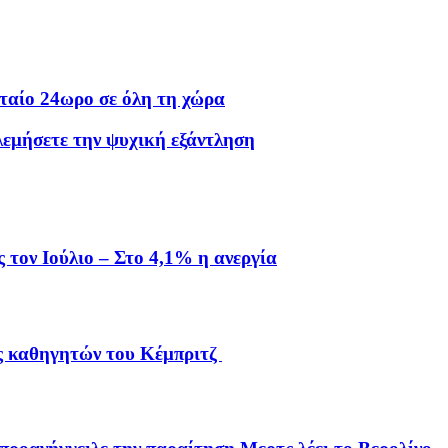
υταίο 24ωρο σε όλη τη χώρα
λεμήσετε την ψυχική εξάντληση
τον Ιούλιο – Στο 4,1% η ανεργία
ης καθηγητών του Κέμπριτζ