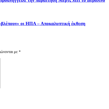
προανήγγειλε την παραίτηση Μερτς λέει το Βερολίνο
«βλέπουν» οι ΗΠΑ – Αποκαλυπτική έκθεση
ιώνονται με
*