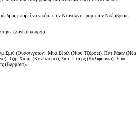
Πρόεδρος μπορεί να νικήσει τον Ντόναλντ Τραμπ τον Νοέμβριο»,
ό την εκλογική κούρσα.
αμ Σμιθ (Ουάσινγκτον), Μίκι Σέριλ (Νιου Τζέρσεϊ), Πατ Ράιαν (Νέα
α), Τζιμ Χάιμς (Κονέκτικατ), Σκοτ Πίτερς (Καλιφόρνια), Έρικ
τς (Βερμόντ).