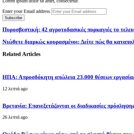
Lorem ipsum dolor sit amet, consectetur.
Enter your Email address
Πυροσβεστική: 42 αγροτοδασικές πυρκαγιές το τελε
Νιώθετε διαρκώς κουρασμένοι; Δείτε πώς θα καταπο
Related Articles
ΗΠΑ: Απροσδόκητη απώλεια 23.000 θέσεων εργασίας 
12 λεπτά ago
Βρετανία: Επανεξετάζονται οι διαδικασίες πρόσληψ
26 λεπτά ago