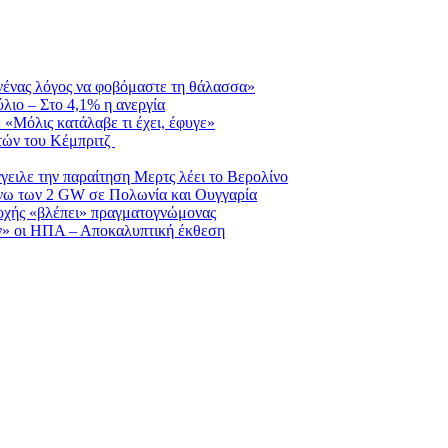
νένας λόγος να φοβόμαστε τη θάλασσα»
λιο – Στο 4,1% η ανεργία
 «Μόλις κατάλαβε τι έχει, έφυγε»
ητών του Κέμπριτζ
ειλε την παραίτηση Μερτς λέει το Βερολίνο
νω των 2 GW σε Πολωνία και Ουγγαρία
σοχής «βλέπει» πραγματογνώμονας
ν» οι ΗΠΑ – Αποκαλυπτική έκθεση