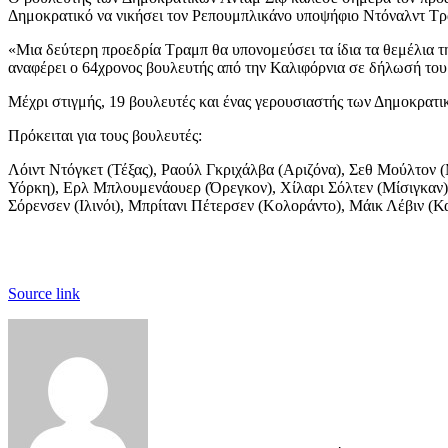
Δημοκρατικό να νικήσει τον Ρεπουμπλικάνο υποψήφιο Ντόναλντ Τρ
«Μια δεύτερη προεδρία Τραμπ θα υπονομεύσει τα ίδια τα θεμέλια τ
αναφέρει ο 64χρονος βουλευτής από την Καλιφόρνια σε δήλωσή του
Μέχρι στιγμής, 19 βουλευτές και ένας γερουσιαστής των Δημοκρατ
Πρόκειται για τους βουλευτές:
Λόιντ Ντόγκετ (Τέξας), Ραούλ Γκριχάλβα (Αριζόνα), Σεθ Μούλτον (
Υόρκη), Ερλ Μπλουμενάουερ (Όρεγκον), Χίλαρι Σόλτεν (Μίσιγκαν), Μ
Σόρενσεν (Ιλινόι), Μπρίτανι Πέτερσεν (Κολοράντο), Μάικ Λέβιν (Κα
Source link