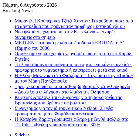
Πέμπτη, 6 Αυγούστου 2026
Breaking News
Μπράντλεϊ Κούπερ και Τζίτζι Χαντίντ: Τι κρύβεται πίσω από
τα δαχτυλίδια που φούντωσαν τις φήμες μυστικού γάμου
Νέα φωτιά σε χωματερή στην Κεφαλονιά – Ισχυρές
δυνάμεις στο σημείο
METLEN: Ιστορικό ρεκόρ σε έσοδα και EBITDA το Α’
εξάμηνο του 2006
Οριοθετημένη και χωρίς ενεργό μέτωπο η φωτιά στο Καρύδι
Σητείας
Τα 3 πιο σημαντικά πράγματα που πρέπει να κάνετε αν είστε
πρωτάρης στο γυμναστήριο ή επιστρέφετε μετά από καιρό
Η Ελένη Μενεγάκη στο Φισκάρδο – Το γεύμα στην «Τασία»
με τον Μάκη Παντζόπουλο
Τρεις νεκροί από ρωσικούς βομβαρδισμούς στην Ουκρανία
– Δύο πλοία επλήγησαν στο λιμάνι της Οδησσού
Κυψέλη: Απολογείται ο 26χρονος για τη δολοφονία της
Βρετανίδας που βρέθηκε σε βαλίτσα
Συναγερμός για τον ιό του Δυτικού Νείλου: 23 νέα
κρούσματα σε μία εβδομάδα και 6 νεκροί
Η Κατερίνα Ζαρίφη δοκίμασε φίλτρο με ξανθά μαλλιά στο
TikTok – «Εγώ η γριά μάντισσα στους 300»
Sidebar