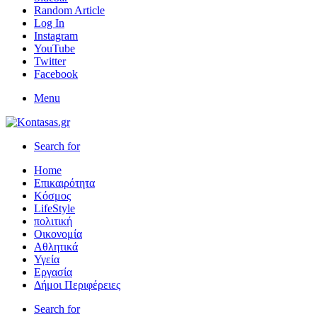
Random Article
Log In
Instagram
YouTube
Twitter
Facebook
Menu
Search for
Home
Επικαιρότητα
Κόσμος
LifeStyle
πολιτική
Οικονομία
Αθλητικά
Υγεία
Εργασία
Δήμοι Περιφέρειες
Search for