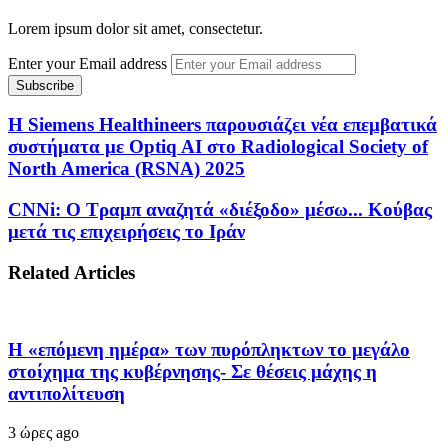
Lorem ipsum dolor sit amet, consectetur.
Enter your Email address
Η Siemens Healthineers παρουσιάζει νέα επεμβατικά
συστήματα με Optiq AI στο Radiological Society of
North America (RSNA) 2025
CNNi: Ο Τραμπ αναζητά «διέξοδο» μέσω... Κούβας
μετά τις επιχειρήσεις το Ιράν
Related Articles
Η «επόμενη ημέρα» των πυρόπληκτων το μεγάλο
στοίχημα της κυβέρνησης- Σε θέσεις μάχης η
αντιπολίτευση
3 ώρες ago