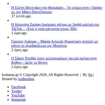
Η Ελένη Μενεγάκη στο Φισκάρδο – Το γεύμα στην «Τασία»
με τον Μάκη Παντζόπουλο
37 λεπτά ago
Η Κατερίνα Ζαρίφη δοκίμασε φίλτρο με ξανθά μαλλιά στο
TikTok – «Εγώ η γριά μάντισσα στους 300»
1 ώρα ago
Γιώργος Λιάγκας – Μαρία Αντωνά: Ρομαντικές στιγμές με
φόντο το ηλιοβασίλεμα της Μυκόνου
2 ώρες ago
Ο Σάκης Ρουβάς έγινε μελισσοκόμος για μία ημέρα στην
Κύθνο – Δείτε το βίντεο
2 ώρες ago
kontasas.gr © Copyright 2026, All Rights Reserved |
By
Sp
|
Hosted by
realhosting
Facebook
Twitter
YouTube
Instagram