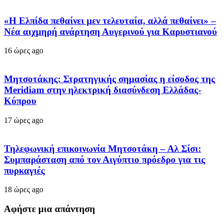
«Η Ελπίδα πεθαίνει μεν τελευταία, αλλά πεθαίνει» –
Νέα αιχμηρή ανάρτηση Αυγερινού για Καρυστιανού
16 ώρες ago
Μητσοτάκης: Στρατηγικής σημασίας η είσοδος της
Meridiam στην ηλεκτρική διασύνδεση Ελλάδας-
Κύπρου
17 ώρες ago
Τηλεφωνική επικοινωνία Μητσοτάκη – Αλ Σίσι:
Συμπαράσταση από τον Αιγύπτιο πρόεδρο για τις
πυρκαγιές
18 ώρες ago
Αφήστε μια απάντηση