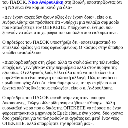
του ΠΑΣΟΚ,
Νϊκο Ανδρουλάκη
στη Βουλή, υποστηρίζοντας ότι
«η ΝΔ είναι ένα κόμμα ικανό για όλα»
«Δεν έχουν αρχές δεν έχουν αξίες δεν έχουν όριο», είπε ο κ.
Ανδρουλάκης και πρόσθεσε ότι «υπάρχει μια γαλαζια συμμορία
που καταλήστεψε τον ΟΠΕΚΕΠΕ. Υπάρχουν οι έντιμοι που
ξυπνούν να πάνε στα χωράφια του και άλλοι που εισέπρατταν».
Ο πρόεδρος του ΠΑΣΟΚ υποστήριξε ότι «αποτελεμαστικό το
επιτελικό κράτος για τους οφελούμενους. Ο κόσμος στην ύπαιθρο
νοιώθει ανασφάλεια».
«Διαφθορά υπήρχε στη χώρα, αλλά τα σκάνδαλα της τελευταίας
εποχής δεν γεννήθηκαν στην περιφέρεια αλλά στον πυρήνα της
εξουσίας. Ο ελληνικός λαός θέλει όλα αυτά να τα στείλει στο
παρελθόν και είναι ανάγκη η πολιτική αλλαγή. Πώς απαντάει ο
πρωθυπουργός; Λέει ότι είναι θυμωμενος με την ακρίβεια που
έρχεται από΄τις δικές τους επιλογές», είπε ο κ. Ανδρουλάκης.
Ο πρόεδρος του ΠΑΣΟΚ απευθυνόμενος στον υπουργό
Δικαιοσύνης, Γιώργο Φλωρίδη αναρωτήθηκε: «Υπάρχει άλλη
ευρωπαϊκή χώρα που ο δικός της ΟΠΕΚΕΠΕ να πέρασε σε έναν
φοροεισπρακτικό μηχανισμό; Εμείς είπαμε ένα χρόνο, δύο χρόνια
όσο χρειάζεται για να πληρωθούν οι αγρότες και μετά έναν νέος
ΟΠΕΚΕΠΕ, αλλά απορρίψατε την πρότασή μας».