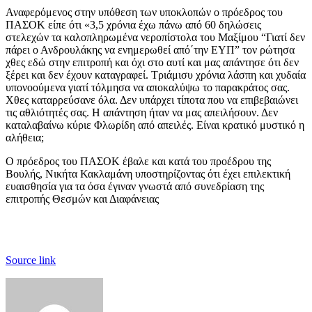
Αναφερόμενος στην υπόθεση των υποκλοπών ο πρόεδρος του
ΠΑΣΟΚ είπε ότι «3,5 χρόνια έχω πάνω από 60 δηλώσεις
στελεχών τα καλοπληρωμένα νεροπίστολα του Μαξίμου “Γιατί δεν
πάρει ο Ανδρουλάκης να ενημερωθεί από΄την ΕΥΠ” τον ρώτησα
χθες εδώ στην επιτροπή και όχι στο αυτί και μας απάντησε ότι δεν
ξέρει και δεν έχουν καταγραφεί. Τριάμισυ χρόνια λάσπη και χυδαία
υπονοούμενα γιατί τόλμησα να αποκαλύψω το παρακράτος σας.
Χθες καταρρεύσανε όλα. Δεν υπάρχει τίποτα που να επιβεβαιώνει
τις αθλιότητές σας. Η απάντηση ήταν να μας απειλήσουν. Δεν
καταλαβαίνω κύριε Φλωρίδη από απειλές. Είναι κρατικό μυστικό η
αλήθεια;
Ο πρόεδρος του ΠΑΣΟΚ έβαλε και κατά του προέδρου της
Βουλής, Νικήτα Κακλαμάνη υποστηρίζοντας ότι έχει επιλεκτική
ευαισθησία για τα όσα έγιναν γνωστά από συνεδρίαση της
επιτροπής Θεσμών και Διαφάνειας
Source link