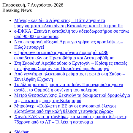
Παρασκευή, 7 Αυγούστου 2026
Breaking News
Μήνας «κλειδί» ο Αύγουστος – Πότε λήγουν τα
προγράμματα «Ανακαίνιση Κατοικίας» και «Σπίτι μου ΙΙ»
e-ΕΦΚΑ: Ξεκινά η καταβολή του αδειοδωροσήμου σε πάνω
από 90.000 οικοδόμους
Νέα εφαρμογή «Ergani App» για γρήγορες προσλήψεις –
Πώς λειτουργεί
«Τρέχουν» οι αιτήσεις για μόνιμο διορισμό 5.486
εκπαιδευτικών σε Πρωτοβάθμια και Δευτεροβάθμια
Στη Σαουδική Αραβία αύριο ο Ερντογάν – Κρίσιμες επαφές
με πρίγκιπα Σαλμάν και Πακιστανό πρωθυπουργό
Από γεννήτρια ηλεκτρικού ρεύματος η φωτιά στη Σκύρο –
Συνελήφθη 63χρονη
Το δίλημμα του Τραμπ για το Ιράν: Παραχωρήσεις για να
ανοίξει το Ορμούζ ή συνέχιση του πολέμου
Μετρό Θεσσαλονίκης: Ξεκινούν τα δοκιμαστικά δρομολόγια
της επέκτασης προς την Καλαμαριά
Μπρούνερ: «Ευάλωτη η ΕΕ αν οι συνοριακοί έλεγχοι
εξαρτώνται από την καλή θέληση γειτονικής χώρας»
Χανιά: ΕΔΕ για τις συνθήκες κάτω από τις οποίες διέφυγε η
75χρονη από το ΑΤ – Τι λέει η αστυνομία
Sidebar