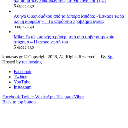
άλμπουμ των διακοπών τους σε Μύκονο και Τήνο
5 ώρες ago
Αθηνά Οικονομάκου από τα Μπόρα Μπόρα: «Έσκασε τώρα
όλη η κούραση» – Το απρόοπτο πρόβλημα υγείας
5 ώρες ago
Mike: Εκτός σκηνής ο ράπερ μετά από σοβαρό τροχαίο
ατύχημα – Η ανακοίνωσή του
5 ώρες ago
kontasas.gr © Copyright 2026, All Rights Reserved |
By
Sp
|
Hosted by
realhosting
Facebook
Twitter
YouTube
Instagram
Facebook
Twitter
WhatsApp
Telegram
Viber
Back to top button