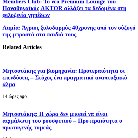
Members Club: Το νέο Premium Lounge του
Παναθηναϊκός AKTOR αλλάζει τα δεδομένα στη
φιλοξενία γηπέδων
Λαμία: Άγριος ξυλοδαρμός 40χρονης από τον σύζυγό
της μπροστά στα παιδιά τους
Related Articles
Μητσοτάκης για βιομηχανία: Προτεραιότητα οι
επενδύσεις – Στόχος ένα πραγματικό αναπτυξιακό
άλμα
14 ώρες ago
Μητσοτάκης: Η χώρα δεν μπορεί να είναι
αιχμάλωτη του ρουσφετιού – Προτεραιότητα ο
πρωτογενής τομεάς