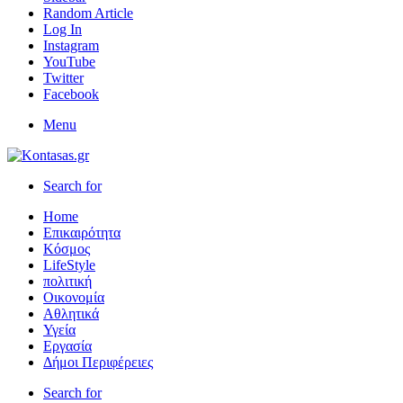
Random Article
Log In
Instagram
YouTube
Twitter
Facebook
Menu
Search for
Home
Επικαιρότητα
Κόσμος
LifeStyle
πολιτική
Οικονομία
Αθλητικά
Υγεία
Εργασία
Δήμοι Περιφέρειες
Search for