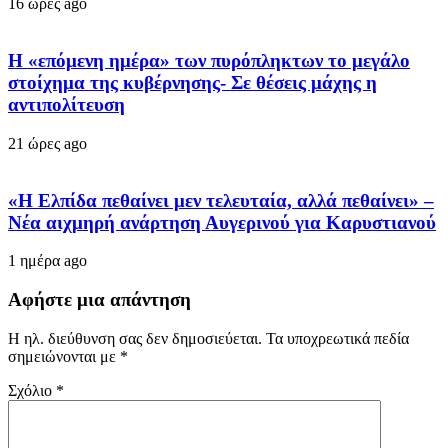
16 ώρες ago
Η «επόμενη ημέρα» των πυρόπληκτων το μεγάλο
στοίχημα της κυβέρνησης- Σε θέσεις μάχης η
αντιπολίτευση
21 ώρες ago
«Η Ελπίδα πεθαίνει μεν τελευταία, αλλά πεθαίνει» –
Νέα αιχμηρή ανάρτηση Αυγερινού για Καρυστιανού
1 ημέρα ago
Αφήστε μια απάντηση
Η ηλ. διεύθυνση σας δεν δημοσιεύεται.
Τα υποχρεωτικά πεδία
σημειώνονται με
*
Σχόλιο
*