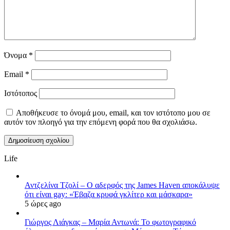
Όνομα
*
Email
*
Ιστότοπος
Αποθήκευσε το όνομά μου, email, και τον ιστότοπο μου σε
αυτόν τον πλοηγό για την επόμενη φορά που θα σχολιάσω.
Life
Αντζελίνα Τζολί – Ο αδερφός της James Haven αποκάλυψε
ότι είναι gay: «Έβαζα κρυφά γκλίτερ και μάσκαρα»
5 ώρες ago
Γιώργος Λιάγκας – Μαρία Αντωνά: Το φωτογραφικό