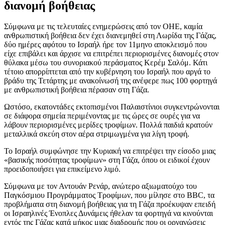
διανομή βοήθειας
Σύμφωνα με τις τελευταίες ενημερώσεις από τον ΟΗΕ, καμία
ανθρωπιστική βοήθεια δεν έχει διανεμηθεί στη Λωρίδα της Γάζας,
δύο ημέρες αφότου το Ισραήλ ήρε τον 11μηνο αποκλεισμό που
είχε επιβάλει και άρχισε να επιτρέπει περιορισμένες διανομές στον
θύλακα μέσω του συνοριακού περάσματος Κερέμ Σαλόμ. Κάτι
τέτοιο απορρίπτεται από την κυβέρνηση του Ισραήλ που αργά το
βράδυ της Τετάρτης με ανακοίνωσή της ανέφερε πως 100 φορτηγά
με ανθρωπιστική βοήθεια πέρασαν στη Γάζα.
Ωστόσο, εκατοντάδες εκτοπισμένοι Παλαιστίνιοι συγκεντρώνονται
σε διάφορα σημεία περιμένοντας με τις ώρες σε ουρές για να
λάβουν περιορισμένες μερίδες τροφίμων. Πολλά παιδιά κρατούν
μεταλλικά σκεύη στον αέρα στριμωγμένα για λίγη τροφή.
Το Ισραήλ συμφώνησε την Κυριακή να επιτρέψει την είσοδο μιας
«βασικής ποσότητας τροφίμων» στη Γάζα, όπου οι ειδικοί έχουν
προειδοποιήσει για επικείμενο λιμό.
Σύμφωνα με τον Αντουάν Ρενάρ, ανώτερο αξιωματούχο του
Παγκόσμιου Προγράμματος Τροφίμων, που μίλησε στο BBC, τα
προβλήματα στη διανομή βοήθειας για τη Γάζα προέκυψαν επειδή
οι Ισραηλινές Ένοπλες Δυνάμεις ήθελαν τα φορτηγά να κινούνται
εντός της Γάζας κατά μήκος μιας διαδρομής που οι οργανώσεις