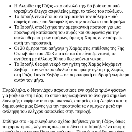
Η Λωρίδα της Γάζας -στο σύνολό της- θα βρίσκεται υπό
ισραηλινό έλεγχο ασφαλείας μέχρι το τέλος του πολέμου.
Το Ισραήλ είναι έτοιμο να τερματίσει τον πόλεμο «υπό
σαφείς όρους που διασφαλίζουν την ασφάλεια του Ισραήλ».
Το Ισραήλ αποδέχτηκε την αμερικανική πρόταση για μια
προσωρινή κατάπαυση του πυρός και συμφωνία για την
απελευθέρωση των ομήρων, όμως η Χαμάς δεν επέτρεψε
αυτή την προοπτική.
Οι 20 όμηροι που απήγαγε η Χαμάς στις επιθέσεις της 7ης
Οκτωβρίου του 2023 πιστεύεται ότι είναι ζωντανοί, σε
αντίθεση με άλλους 30 που θεωρούνται νεκροί.
Το Ισραήλ θεωρεί νεκρό τον ηγέτη της Χαμάς Μοχάμεντ
Σινβάρ – τον νεότερο αδελφό του πρώην ηγέτη της Χαμάς
στη Γάζα, Γιαχία Σινβάρ – σε αεροπορική επιδρομή νωρίτερα
αυτόν τον μήνα.
Παράλληλα, ο Νετανιάχου παρουσίασε ένα σχέδιο τριών φάσεων
για βοήθεια στη Γάζα, το οποίο περιλαμβάνει το άνοιγμα σημείων
διανομής τροφίμων από αμερικανικές εταιρείες στη Λωρίδα και τη
δημιουργία μιας ζώνης για την προστασία των αμάχων μετά την
ανάληψη του ελέγχου ασφαλείας στην περιοχή.
Στάθηκε στο «αμφιλεγόμενο σχέδιο βοήθειας για τη Γάζα», όπως
το χαρακτήρισε, λέγοντας πως αυτό δίνει στο Ισραήλ «ένα ακόμη
εργαλείο για να κερδίσει τον πόλεμο». Είναι ένα σχέδιο που έχει