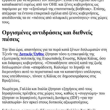
καταδικαστεί ευρέως από τον ΟΗΕ και ξένες κυβερνήσεις ως
παρόμοιο με την «εξοπλισμό της επισιτιστικής βοήθειας». Επίσης,
απέρριψε τα έντονα επικριτικά σχόλια από ξένες κυβερνήσεις,
αποδίδοντάς τα σε «πιέσεις από ισλαμικές μειονότητες» στις χώρες
τους.
Οργισμένες αντιδράσεις και διεθνείς
πιέσεις
Την ίδια ώρα, απαντήσεις για τα πυρά κατά ξένων διπλωματών στη
Τζενίν της
Δυτικής Όχθης
ζήτησαν τόσο η επικεφαλής της
εξωτερικής πολιτικής της Ευρωπαϊκής Ενωσης, Κάγια Κάλας, όσο
και διάφορες κυβερνήσεις. «Οποιαδήποτε απειλή κατά της ζωής
διπλωματών είναι «απαράδεκτη. Καλούμε το Ισραήλ να
διερευνήσει αυτό το περιστατικό και να καταστήσει υπόλογους
τους υπεύθυνους», τόνισε η Κάλας σε δημοσιογράφους στις
Βρυξέλλες.
Νωρίτερα, Γαλλία και Ιταλία ζήτησαν εξηγήσεις από τους
Ισραηλινούς πρέσβεις στις χώρες τους, καθώς η «συγγνώμη» που
ζήτησαν οι Ισραηλινές Αμυντικές Δυνάμεις (IDF) «για την
ταλαιπωρία» δεν αρκεί στους δυτικούς αξιωματούχους.