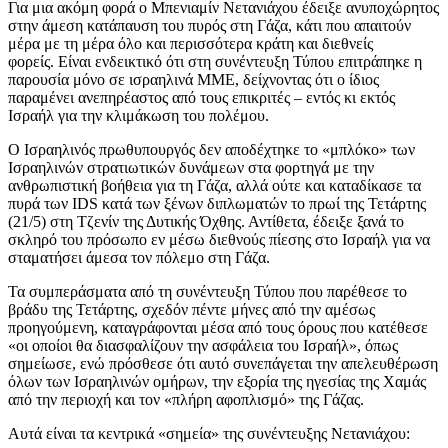
Για μια ακόμη φορά ο Μπενιαμίν Νετανιάχου έδειξε ανυποχώρητος
στην άμεση κατάπαυση του πυρός στη Γάζα, κάτι που απαιτούν
μέρα με τη μέρα όλο και περισσότερα κράτη και διεθνείς
φορείς. Είναι ενδεικτικό ότι στη συνέντευξη Τύπου επιτράπηκε η
παρουσία μόνο σε ισραηλινά ΜΜΕ, δείχνοντας ότι ο ίδιος
παραμένει ανεπηρέαστος από τους επικριτές – εντός κι εκτός
Ισραήλ για την κλιμάκωση του πολέμου.
Ο Ισραηλινός πρωθυπουργός δεν αποδέχτηκε το «μπλόκο» των
Ισραηλινών στρατιωτικών δυνάμεων στα φορτηγά με την
ανθρωπιστική βοήθεια για τη Γάζα, αλλά ούτε και καταδίκασε τα
πυρά των IDS κατά των ξένων διπλωματών το πρωί της Τετάρτης
(21/5) στη Τζενίν της Δυτικής Όχθης. Αντίθετα, έδειξε ξανά το
σκληρό του πρόσωπο εν μέσω διεθνούς πίεσης στο Ισραήλ για να
σταματήσει άμεσα τον πόλεμο στη Γάζα.
Τα συμπεράσματα από τη συνέντευξη Τύπου που παρέθεσε το
βράδυ της Τετάρτης, σχεδόν πέντε μήνες από την αμέσως
προηγούμενη, καταγράφονται μέσα από τους όρους που κατέθεσε
«οι οποίοι θα διασφαλίζουν την ασφάλεια του Ισραήλ», όπως
σημείωσε, ενώ πρόσθεσε ότι αυτό συνεπάγεται την απελευθέρωση
όλων των Ισραηλινών ομήρων, την εξορία της ηγεσίας της Χαμάς
από την περιοχή και τον «πλήρη αφοπλισμό» της Γάζας.
Αυτά είναι τα κεντρικά «σημεία» της συνέντευξης Νετανιάχου: