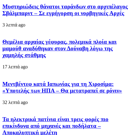
Μυστηριώδεις θάνατοι ταράνδων στο αρχιπέλαγος
Σβάλμπαρντ – Σε εγρήγορση οι νορβηγικές Αρχές
3 λεπτά ago
Θεμέλια αρχαίας γέφυρας, πολεμικά πλοία και
μαμούθ αναδύθηκαν στον Δούναβη λόγω της
χαμηλής στάθμης
17 λεπτά ago
Μεντβέντεφ κατά Ιαπωνίας για τη Χιροσίμα:
«Υποτελής των ΗΠΑ – Θα μετατραπεί σε ρόνιν»
32 λεπτά ago
Τα ηλεκτρικά πατίνια είναι τρεις φορές πιο
επικίνδυνα από μηχανές και ποδήλατα –
Αποκαλυπτική μελέτη