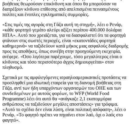
βοήθειας θεωρούσαν επικίνδυνη και όπου θα μπορούσαν να
διατρέξουν κίνδυνο επίθεσης από απελπισμένα πεινασμένους
πολίτες και ένοπλες εγκληματικές συμμορίες.
«Στις τιμές της αγοράς στη Γάζα αυτή τη στιγμή», λέει ο Ρενάρ,
«κάθε φορτηγό γεμάτο αλεύρι αξίζει περίπου 400.000 δολάρια
ΗΠΑ». Αυτό που χρειάζεται, για να διασφαλιστεί ότι τα φορτηγά
φτάνουν στις σωστές περιοχές, είναι «εκατοντάδες φορτηγά
καθημερινά» να ταξιδεύουν κατά μήκος μιας ασφαλούς διαδρομής
προς τις αποθήκες, όπως συνέβη στην προηγούμενη εκεχειρία,
ανέφερε. «Όσο λιγότερα παρέχουμε, τόσο μεγαλύτερος είναι ο
κίνδυνος και τόσο περισσότερο άγχος δημιουργείται» στον
πληθυσμό.
Σχετικά με τις αμφιλεγόμενες ισραηλοαμερικανικές προτάσεις να
προσληφθεί μια ιδιωτική εταιρεία για τη διανομή βοήθειας στη
Γάζα, αντί των ήδη υπαρχόντων οργανισμών του ΟΗΕ και των
συνδεδεμένων με αυτούς φορέων, το WFP (World Food
Programme) λέει ότι αυτό θα «ανάγκαζε 2,1 εκατομμύρια
ανθρώπους να ταξιδεύουν μεγάλες αποστάσεις» για τρόφιμα.
«Αυτό το σχέδιο δεν είναι λύση, είναι πολιτική απόφαση», λέει ο
Ρενάρ. «Το φαγητό πρέπει να πηγαίνει στον λαό, όχι ο λαός στο
φαγητό».