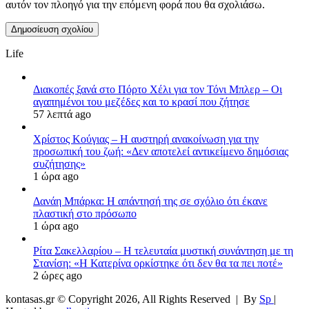
αυτόν τον πλοηγό για την επόμενη φορά που θα σχολιάσω.
Life
Διακοπές ξανά στο Πόρτο Χέλι για τον Τόνι Μπλερ – Οι
αγαπημένοι του μεζέδες και το κρασί που ζήτησε
57 λεπτά ago
Χρίστος Κούγιας – Η αυστηρή ανακοίνωση για την
προσωπική του ζωή: «Δεν αποτελεί αντικείμενο δημόσιας
συζήτησης»
1 ώρα ago
Δανάη Μπάρκα: Η απάντησή της σε σχόλιο ότι έκανε
πλαστική στο πρόσωπο
1 ώρα ago
Ρίτα Σακελλαρίου – Η τελευταία μυστική συνάντηση με τη
Στανίση: «Η Κατερίνα ορκίστηκε ότι δεν θα τα πει ποτέ»
2 ώρες ago
kontasas.gr © Copyright 2026, All Rights Reserved |
By
Sp
|