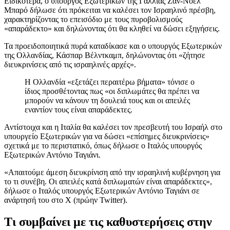
Ειδικότερα, ο υπουργός Εξωτερικών της Γαλλίας Ζαν-Νοέλ
Μπαρό δήλωσε ότι πρόκειται να καλέσει τον Ισραηλινό πρέσβη,
χαρακτηρίζοντας το επεισόδιο με τους πυροβολισμούς
«απαράδεκτο» και δηλώνοντας ότι θα κληθεί να δώσει εξηγήσεις.
Τα προειδοποιητικά πυρά καταδίκασε και ο υπουργός Εξωτερικών
της Ολλανδίας, Κάσπαρ Βέλντκαμπ, δηλώνοντας ότι «ζήτησε
διευκρινίσεις από τις ισραηλινές αρχές».
Η Ολλανδία «εξετάζει περαιτέρω βήματα» τόνισε ο
ίδιος προσθέτοντας πως «οι διπλωμάτες θα πρέπει να
μπορούν να κάνουν τη δουλειά τους και οι απειλές
εναντίον τους είναι απαράδεκτες.
Αντίστοιχα και η Ιταλία θα καλέσει τον πρεσβευτή του Ισραήλ στο
υπουργείο Εξωτερικών για να δώσει «επίσημες διευκρινίσεις»
σχετικά με το περιστατικό, όπως δήλωσε ο Ιταλός υπουργός
Εξωτερικών Αντόνιο Ταγιάνι.
«Απαιτούμε άμεση διευκρίνιση από την ισραηλινή κυβέρνηση για
το τι συνέβη. Οι απειλές κατά διπλωματών είναι απαράδεκτες»,
δήλωσε ο Ιταλός υπουργός Εξωτερικών Αντόνιο Ταγιάνι σε
ανάρτησή του στο Χ (πρώην Twitter).
Τι συμβαίνει με τις καθυστερήσεις στην