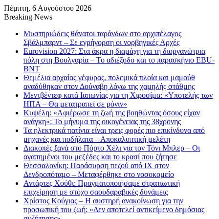
Πέμπτη, 6 Αυγούστου 2026
Breaking News
Μυστηριώδεις θάνατοι ταράνδων στο αρχιπέλαγος
Σβάλμπαρντ – Σε εγρήγορση οι νορβηγικές Αρχές
Eurovision 2027: Στα άκρα η διαμάχη για τη διοργανώτρια
πόλη στη Βουλγαρία – Το αδιέξοδο και το παρασκήνιο EBU-
BNT
Θεμέλια αρχαίας γέφυρας, πολεμικά πλοία και μαμούθ
αναδύθηκαν στον Δούναβη λόγω της χαμηλής στάθμης
Μεντβέντεφ κατά Ιαπωνίας για τη Χιροσίμα: «Υποτελής των
ΗΠΑ – Θα μετατραπεί σε ρόνιν»
Κυψέλη: «Αφιέρωσε τη ζωή της βοηθώντας όσους είχαν
ανάγκη»: Το μήνυμα της οικογένειας της 38χρονης
Τα ηλεκτρικά πατίνια είναι τρεις φορές πιο επικίνδυνα από
μηχανές και ποδήλατα – Αποκαλυπτική μελέτη
Διακοπές ξανά στο Πόρτο Χέλι για τον Τόνι Μπλερ – Οι
αγαπημένοι του μεζέδες και το κρασί που ζήτησε
Θεσσαλονίκη: Παράσυρση πεζού από ΙΧ στον
Δενδροπόταμο – Μεταφέρθηκε στο νοσοκομείο
Αντάρτες Χούθι: Πραγματοποιήσαμε στρατιωτική
επιχείρηση με στόχο σαουδαραβικές δυνάμεις
Χρίστος Κούγιας – Η αυστηρή ανακοίνωση για την
προσωπική του ζωή: «Δεν αποτελεί αντικείμενο δημόσιας
συζήτησης»