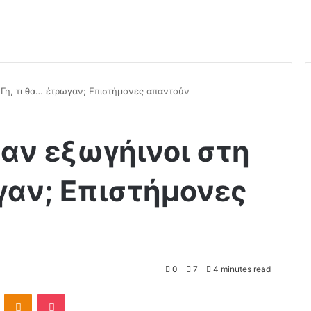
 Γη, τι θα… έτρωγαν; Επιστήμονες απαντούν
ταν εξωγήινοι στη
ωγαν; Επιστήμονες
0
7
4 minutes read
ontakte
Odnoklassniki
Pocket