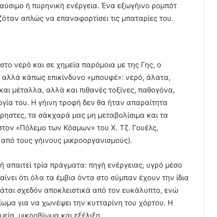
καύσιμο ή πυρηνική ενέργεια. Ένα εξωγήινο ρομπότ
αζόταν απλώς να επαναφορτίσει τις μπαταρίες του.
το νερό και σε χημεία παρόμοια με της Γης, ο
 αλλά κάπως επικίνδυνο «μπουφέ»: νερό, άλατα,
και μέταλλα, αλλά και πιθανές τοξίνες, παθογόνα,
ογία του. Η γήινη τροφή δεν θα ήταν απαραίτητα
χρηστες, τα σάκχαρά μας μη μεταβολίσιμα και τα
στον «Πόλεμο των Κόσμων» του Χ. Τζ. Γουέλς,
 από τους γήινους μικροοργανισμούς).
ωή απαιτεί τρία πράγματα: πηγή ενέργειας, υγρό μέσο
ίνει ότι όλα τα έμβια όντα στο σύμπαν έχουν την ίδια
τάται σχεδόν αποκλειστικά από τον ευκάλυπτο, ενώ
ίωμα για να χωνέψει την κυτταρίνη του χόρτου. Η
μεία, μικροβίωμα και εξέλιξη.