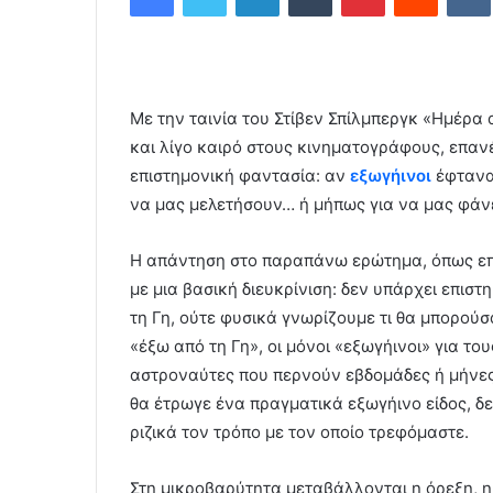
d
a
n
e
Με την ταινία του Στίβεν Σπίλμπεργκ «Ημέρα
m
a
και λίγο καιρό στους κινηματογράφους, επανέ
i
επιστημονική φαντασία: αν
εξωγήινοι
έφταναν
l
να μας μελετήσουν… ή μήπως για να μας φάν
Η απάντηση στο παραπάνω ερώτημα, όπως επ
με μια βασική διευκρίνιση: δεν υπάρχει επιστ
τη Γη, ούτε φυσικά γνωρίζουμε τι θα μπορού
«έξω από τη Γη», οι μόνοι «εξωγήινοι» για το
αστροναύτες που περνούν εβδομάδες ή μήνες σ
θα έτρωγε ένα πραγματικά εξωγήινο είδος, δε
ριζικά τον τρόπο με τον οποίο τρεφόμαστε.
Στη μικροβαρύτητα μεταβάλλονται η όρεξη, η 