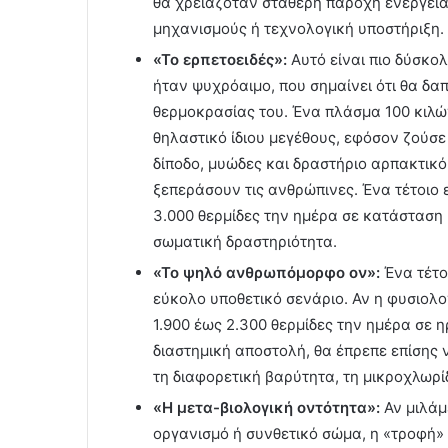
θα χρειαζόταν σταθερή παροχή ενέργειας
μηχανισμούς ή τεχνολογική υποστήριξη.
«Το ερπετοειδές»:
Αυτό είναι πιο δύσκολ
ήταν ψυχρόαιμο, που σημαίνει ότι θα δαπ
θερμοκρασίας του. Ένα πλάσμα 100 κιλώ
θηλαστικό ίδιου μεγέθους, εφόσον ζούσε
δίποδο, μυώδες και δραστήριο αρπακτικ
ξεπεράσουν τις ανθρώπινες. Ένα τέτοιο 
3.000 θερμίδες την ημέρα σε κατάσταση 
σωματική δραστηριότητα.
«Το ψηλό ανθρωπόμορφο ον»:
Ένα τέτοι
εύκολο υποθετικό σενάριο. Αν η φυσιολογ
1.900 έως 2.300 θερμίδες την ημέρα σε η
διαστημική αποστολή, θα έπρεπε επίσης 
τη διαφορετική βαρύτητα, τη μικροχλωρί
«Η μετα-βιολογική οντότητα»:
Αν μιλάμ
οργανισμό ή συνθετικό σώμα, η «τροφή» 