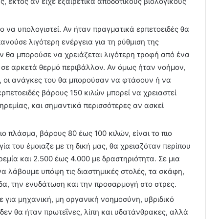
, εκτός αν είχε εξαιρετικά αποδοτικούς βιολογικούς
ο να υπολογιστεί. Αν ήταν πραγματικά ερπετοειδές θα
ανούσε λιγότερη ενέργεια για τη ρύθμιση της
ν θα μπορούσε να χρειάζεται λιγότερη τροφή από ένα
 σε αρκετά θερμό περιβάλλον. Αν όμως ήταν νοήμον,
ό, οι ανάγκες του θα μπορούσαν να φτάσουν ή να
ερπετοειδές βάρους 150 κιλών μπορεί να χρειαστεί
ηρεμίας, και σημαντικά περισσότερες αν ασκεί
ο πλάσμα, βάρους 80 έως 100 κιλών, είναι το πιο
ία του έμοιαζε με τη δική μας, θα χρειαζόταν περίπου
ρεμία και 2.500 έως 4.000 με δραστηριότητα. Σε μια
να λάβουμε υπόψη τις διαστημικές στολές, τα σκάφη,
δα, την ενυδάτωση και την προσαρμογή στο στρες.
ε για μηχανική, μη οργανική νοημοσύνη, υβριδικό
δεν θα ήταν πρωτεΐνες, λίπη και υδατάνθρακες, αλλά