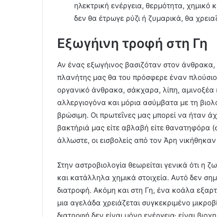
ηλεκτρική ενέργεια, θερμότητα, χημικό 
δεν θα έτρωγε ρύζι ή ζυμαρικά, θα χρει
Εξωγήινη τροφή στη Γη
Αν ένας εξωγήινος βασιζόταν στον άνθρακα, σ
πλανήτης μας θα του πρόσφερε έναν πλούσιο
οργανικό άνθρακα, σάκχαρα, λίπη, αμινοξέα 
αλλεργιογόνα και μόρια ασύμβατα με τη βιολ
βρώσιμη. Οι πρωτεΐνες μας μπορεί να ήταν ά
βακτήριά μας είτε αβλαβή είτε θανατηφόρα (
άλλωστε, οι εισβολείς από τον Άρη νικήθηκαν
Στην αστροβιολογία θεωρείται γενικά ότι η ζ
και κατάλληλα χημικά στοιχεία. Αυτό δεν σημα
διατροφή. Ακόμη και στη Γη, ένα κοάλα εξαρ
μια αγελάδα χρειάζεται συγκεκριμένο μικροβ
διατροφή δεν είναι μόνο ενέργεια· είναι βιοχη