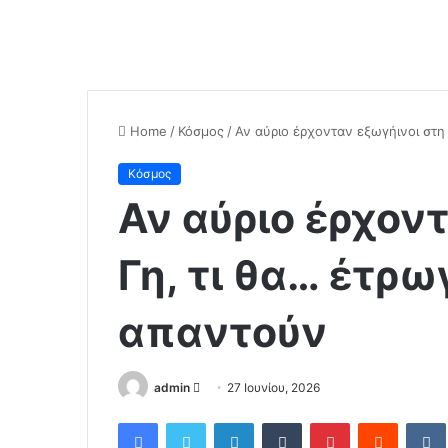
Home
/
Κόσμος
/
Αν αύριο έρχονταν εξωγήινοι στη
Κόσμος
Αν αύριο έρχον
Γη, τι θα… έτρ
απαντούν
admin
S
27 Ιουνίου, 2026
e
Facebook
Twitter
LinkedIn
Tumblr
Pinterest
Reddit
VK
n