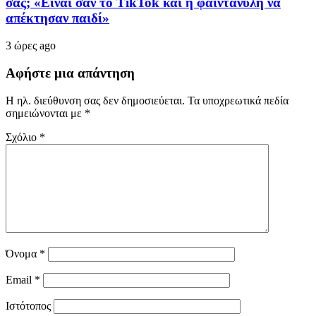
σας; «Είναι σαν το TikTok και η φαιντανύλη να
απέκτησαν παιδί»
3 ώρες ago
Αφήστε μια απάντηση
Η ηλ. διεύθυνση σας δεν δημοσιεύεται.
Τα υποχρεωτικά πεδία
σημειώνονται με
*
Σχόλιο
*
Όνομα
*
Email
*
Ιστότοπος