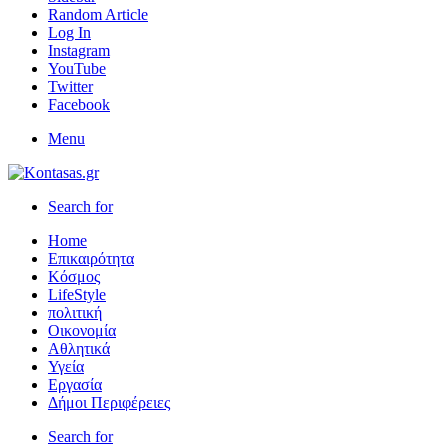
Random Article
Log In
Instagram
YouTube
Twitter
Facebook
Menu
Search for
Home
Επικαιρότητα
Κόσμος
LifeStyle
πολιτική
Οικονομία
Αθλητικά
Υγεία
Εργασία
Δήμοι Περιφέρειες
Search for