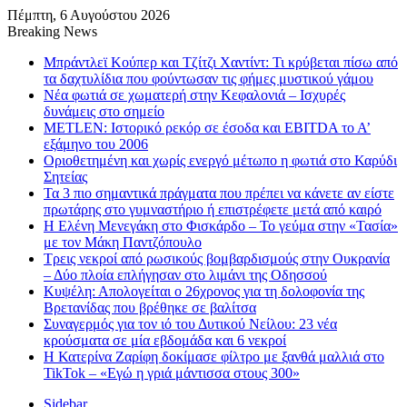
Πέμπτη, 6 Αυγούστου 2026
Breaking News
Μπράντλεϊ Κούπερ και Τζίτζι Χαντίντ: Τι κρύβεται πίσω από
τα δαχτυλίδια που φούντωσαν τις φήμες μυστικού γάμου
Νέα φωτιά σε χωματερή στην Κεφαλονιά – Ισχυρές
δυνάμεις στο σημείο
METLEN: Ιστορικό ρεκόρ σε έσοδα και EBITDA το Α’
εξάμηνο του 2006
Οριοθετημένη και χωρίς ενεργό μέτωπο η φωτιά στο Καρύδι
Σητείας
Τα 3 πιο σημαντικά πράγματα που πρέπει να κάνετε αν είστε
πρωτάρης στο γυμναστήριο ή επιστρέφετε μετά από καιρό
Η Ελένη Μενεγάκη στο Φισκάρδο – Το γεύμα στην «Τασία»
με τον Μάκη Παντζόπουλο
Τρεις νεκροί από ρωσικούς βομβαρδισμούς στην Ουκρανία
– Δύο πλοία επλήγησαν στο λιμάνι της Οδησσού
Κυψέλη: Απολογείται ο 26χρονος για τη δολοφονία της
Βρετανίδας που βρέθηκε σε βαλίτσα
Συναγερμός για τον ιό του Δυτικού Νείλου: 23 νέα
κρούσματα σε μία εβδομάδα και 6 νεκροί
Η Κατερίνα Ζαρίφη δοκίμασε φίλτρο με ξανθά μαλλιά στο
TikTok – «Εγώ η γριά μάντισσα στους 300»
Sidebar