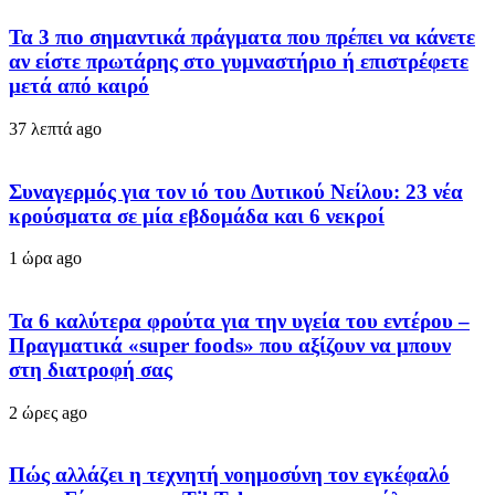
Τα 3 πιο σημαντικά πράγματα που πρέπει να κάνετε
αν είστε πρωτάρης στο γυμναστήριο ή επιστρέφετε
μετά από καιρό
37 λεπτά ago
Συναγερμός για τον ιό του Δυτικού Νείλου: 23 νέα
κρούσματα σε μία εβδομάδα και 6 νεκροί
1 ώρα ago
Τα 6 καλύτερα φρούτα για την υγεία του εντέρου –
Πραγματικά «super foods» που αξίζουν να μπουν
στη διατροφή σας
2 ώρες ago
Πώς αλλάζει η τεχνητή νοημοσύνη τον εγκέφαλό