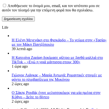
Αποθήκευσε το όνομά μου, email, και τον ιστότοπο μου σε
αυτόν τον πλοηγό για την επόμενη φορά που θα σχολιάσω.
Life
Η Ελένη Μενεγάκη στο Φισκάρδο – Το γεύμα στην «Τασία»
με τον Μάκη Παντζόπουλο
39 λεπτά ago
Η Κατερίνα Ζαρίφη δοκίμασε φίλτρο με ξανθά μαλλιά στο
TikTok – «Εγώ η γριά μάντισσα στους 300»
1 ώρα ago
Γιώργος Λιάγκας – Μαρία Αντωνά: Ρομαντικές στιγμές με
φόντο το ηλιοβασίλεμα της Μυκόνου
2 ώρες ago
Ο Σάκης Ρουβάς έγινε μελισσοκόμος για μία ημέρα στην
Κύθνο – Δείτε το βίντεο
2 ώρες ago