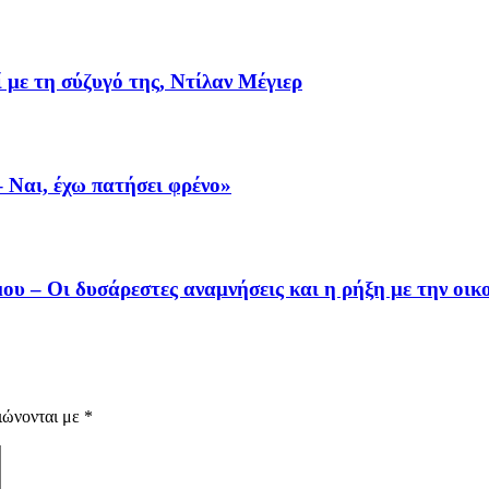
 με τη σύζυγό της, Ντίλαν Μέγιερ
– Ναι, έχω πατήσει φρένο»
υ – Οι δυσάρεστες αναμνήσεις και η ρήξη με την οικο
ιώνονται με
*