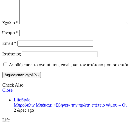
Σχόλιο
*
Όνομα
*
Email
*
Ιστότοπος
Αποθήκευσε το όνομά μου, email, και τον ιστότοπο μου σε αυτό
Check Also
Close
LifeStyle
Μπρούκλιν Μπέκαμ: «Σβήνει» την πρώτη επέτειο γάμου – Οι δ
2 ώρες ago
Life