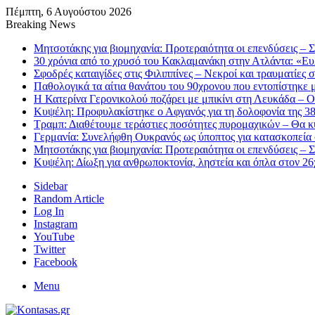
Πέμπτη, 6 Αυγούστου 2026
Breaking News
Μητσοτάκης για βιομηχανία: Προτεραιότητα οι επενδύσεις – 
30 χρόνια από το χρυσό του Κακλαμανάκη στην Ατλάντα: «Ε
Σφοδρές καταιγίδες στις Φιλιππίνες – Νεκροί και τραυματίες 
Παθολογικά τα αίτια θανάτου του 90χρονου που εντοπίστηκε
Η Κατερίνα Γερονικολού ποζάρει με μπικίνι στη Λευκάδα – Ο
Κυψέλη: Προφυλακίστηκε ο Αφγανός για τη δολοφονία της 3
Τραμπ: Διαθέτουμε τεράστιες ποσότητες πυρομαχικών – Θα κ
Γερμανία: Συνελήφθη Ουκρανός ως ύποπτος για κατασκοπεία 
Μητσοτάκης για βιομηχανία: Προτεραιότητα οι επενδύσεις – 
Κυψέλη: Δίωξη για ανθρωποκτονία, ληστεία και όπλα στον 2
Sidebar
Random Article
Log In
Instagram
YouTube
Twitter
Facebook
Menu