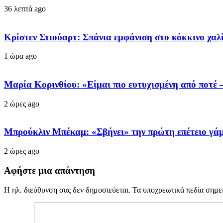
36 λεπτά ago
Κρίστεν Στιούαρτ: Σπάνια εμφάνιση στο κόκκινο χαλί
1 ώρα ago
Μαρία Κορινθίου: «Είμαι πιο ευτυχισμένη από ποτέ 
2 ώρες ago
Μπρούκλιν Μπέκαμ: «Σβήνει» την πρώτη επέτειο γάμο
2 ώρες ago
Αφήστε μια απάντηση
Η ηλ. διεύθυνση σας δεν δημοσιεύεται.
Τα υποχρεωτικά πεδία σημε