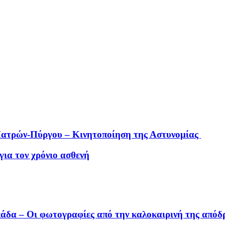
 Πατρών-Πύργου – Κινητοποίηση της Αστυνομίας
ια τον χρόνιο ασθενή
υκάδα – Οι φωτογραφίες από την καλοκαιρινή της από