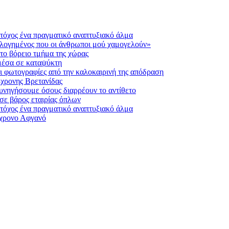
Στόχος ένα πραγματικό αναπτυξιακό άλμα
υλογημένος που οι άνθρωποι μού χαμογελούν»
στο βόρειο τμήμα της χώρας
 μέσα σε καταψύκτη
ι φωτογραφίες από την καλοκαιρινή της απόδραση
8χρονης Βρετανίδας
υνηγήσουμε όσους διαρρέουν το αντίθετο
σε βάρος εταιρίας όπλων
Στόχος ένα πραγματικό αναπτυξιακό άλμα
6χρονο Αφγανό