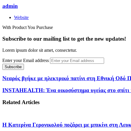
admin
Website
With Product You Purchase
Subscribe to our mailing list to get the new updates!
Lorem ipsum dolor sit amet, consectetur.
Enter your Email address
Νεαρός βγήκε με ηλεκτρικό πατίνι στη Εθνική Οδό
INSTAHEALTH: Ένα οικοσύστημα υγείας στο σπίτι γ
Related Articles
Η Κατερίνα Γερονικολού ποζάρει με μπικίνι στη Λε