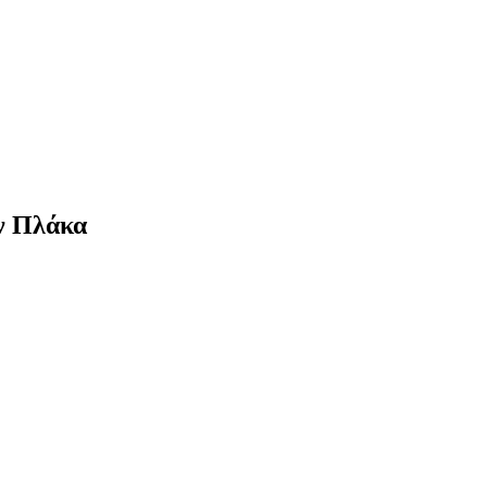
ν Πλάκα