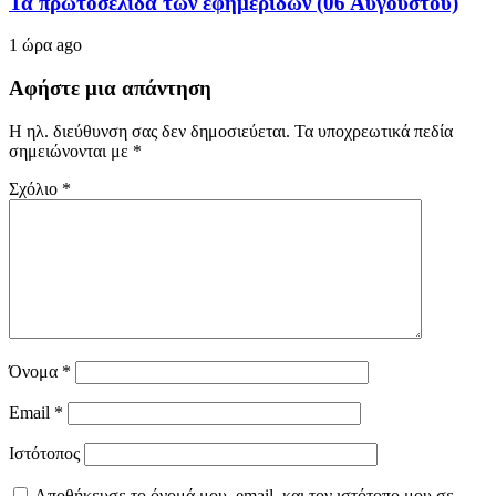
Τα πρωτοσέλιδα των εφημερίδων (06 Αυγούστου)
1 ώρα ago
Αφήστε μια απάντηση
Η ηλ. διεύθυνση σας δεν δημοσιεύεται.
Τα υποχρεωτικά πεδία
σημειώνονται με
*
Σχόλιο
*
Όνομα
*
Email
*
Ιστότοπος
Αποθήκευσε το όνομά μου, email, και τον ιστότοπο μου σε