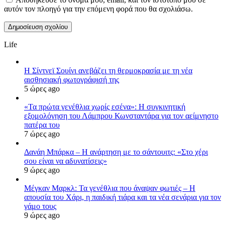
αυτόν τον πλοηγό για την επόμενη φορά που θα σχολιάσω.
Life
Η Σίντνεϊ Σουίνι ανεβάζει τη θερμοκρασία με τη νέα
αισθησιακή φωτογράφισή της
5 ώρες ago
«Τα πρώτα γενέθλια χωρίς εσένα»: Η συγκινητική
εξομολόγηση του Λάμπρου Κωνσταντάρα για τον αείμνηστο
πατέρα του
7 ώρες ago
Δανάη Μπάρκα – Η ανάρτηση με το σάντουιτς: «Στο χέρι
σου είναι να αδυνατίσεις»
9 ώρες ago
Μέγκαν Μαρκλ: Τα γενέθλια που άναψαν φωτιές – Η
απουσία του Χάρι, η παιδική τιάρα και τα νέα σενάρια για τον
γάμο τους
9 ώρες ago