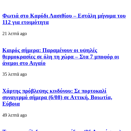
Φωτιά στο Καρύδι Λασιθίου – Εστάλη μήνυμα του
112 για ετοιμότητα
21 λεπτά ago
Καιρός σήμερα: Παραμένουν οι υψηλές
θερμοκρασίες σε όλη τη χώρα – Στα 7 μποφόρ οι
άνεμοι στο Αιγαίο
35 λεπτά ago
Χάρτης πρόβλεψης κινδύνου: Σε πορτοκαλί
συναγερμό σήμερα (6/08) σε Αττική, Βοιωτία,
Εύβοια
49 λεπτά ago