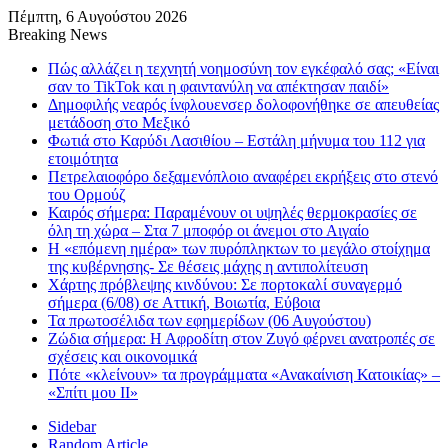
Πέμπτη, 6 Αυγούστου 2026
Breaking News
Πώς αλλάζει η τεχνητή νοημοσύνη τον εγκέφαλό σας; «Είναι
σαν το TikTok και η φαιντανύλη να απέκτησαν παιδί»
Δημοφιλής νεαρός ίνφλουενσερ δολοφονήθηκε σε απευθείας
μετάδοση στο Μεξικό
Φωτιά στο Καρύδι Λασιθίου – Εστάλη μήνυμα του 112 για
ετοιμότητα
Πετρελαιοφόρο δεξαμενόπλοιο αναφέρει εκρήξεις στο στενό
του Ορμούζ
Καιρός σήμερα: Παραμένουν οι υψηλές θερμοκρασίες σε
όλη τη χώρα – Στα 7 μποφόρ οι άνεμοι στο Αιγαίο
Η «επόμενη ημέρα» των πυρόπληκτων το μεγάλο στοίχημα
της κυβέρνησης- Σε θέσεις μάχης η αντιπολίτευση
Χάρτης πρόβλεψης κινδύνου: Σε πορτοκαλί συναγερμό
σήμερα (6/08) σε Αττική, Βοιωτία, Εύβοια
Τα πρωτοσέλιδα των εφημερίδων (06 Αυγούστου)
Ζώδια σήμερα: Η Αφροδίτη στον Ζυγό φέρνει ανατροπές σε
σχέσεις και οικονομικά
Πότε «κλείνουν» τα προγράμματα «Ανακαίνιση Κατοικίας» –
«Σπίτι μου ΙΙ»
Sidebar
Random Article