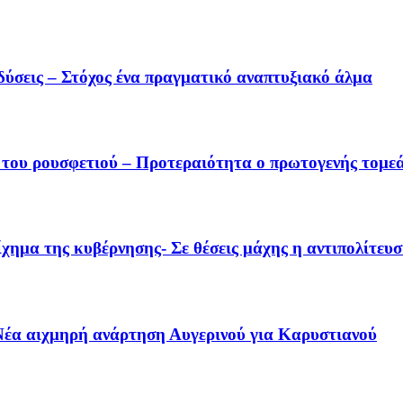
δύσεις – Στόχος ένα πραγματικό αναπτυξιακό άλμα
 του ρουσφετιού – Προτεραιότητα ο πρωτογενής τομε
χημα της κυβέρνησης- Σε θέσεις μάχης η αντιπολίτευ
– Νέα αιχμηρή ανάρτηση Αυγερινού για Καρυστιανού