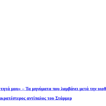
τητά μου» – Τα μηνύματα που λαμβάνει μετά την υιο
πικρατέστερος αντίπαλος του Στάρμερ