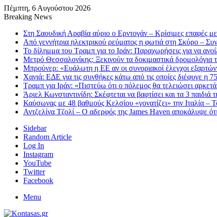
Πέμπτη, 6 Αυγούστου 2026
Breaking News
Στη Σαουδική Αραβία αύριο ο Ερντογάν – Κρίσιμες επαφές μ
Από γεννήτρια ηλεκτρικού ρεύματος η φωτιά στη Σκύρο – Συ
Το δίλημμα του Τραμπ για το Ιράν: Παραχωρήσεις για να ανο
Μετρό Θεσσαλονίκης: Ξεκινούν τα δοκιμαστικά δρομολόγια τ
Μπρούνερ: «Ευάλωτη η ΕΕ αν οι συνοριακοί έλεγχοι εξαρτώντ
Χανιά: ΕΔΕ για τις συνθήκες κάτω από τις οποίες διέφυγε η 7
Τραμπ για Ιράν: «Πιστεύω ότι ο πόλεμος θα τελειώσει αρκετά
Άριελ Κωνσταντινίδη: Σκέφτεται να βαφτίσει και τα 3 παιδιά 
Καύσωνας με 48 βαθμούς Κελσίου «γονατίζει» την Ιταλία – Το
Αντζελίνα Τζολί – Ο αδερφός της James Haven αποκάλυψε ότι
Sidebar
Random Article
Log In
Instagram
YouTube
Twitter
Facebook
Menu