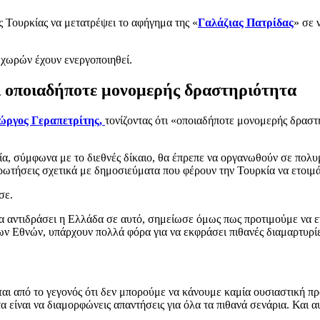
ς Τουρκίας να μετατρέψει το αφήγημα της «
Γαλάζιας Πατρίδας
» σε 
ο χωρών έχουν ενεργοποιηθεί.
ι οποιαδήποτε μονομερής δραστηριότητα
ώργος Γεραπετρίτης,
τονίζοντας ότι «οποιαδήποτε μονομερής δραστη
α, σύμφωνα με το διεθνές δίκαιο, θα έπρεπε να οργανωθούν σε πολυμ
ωτήσεις σχετικά με δημοσιεύματα που φέρουν την Τουρκία να ετοιμά
σε.
 να αντιδράσει η Ελλάδα σε αυτό, σημείωσε όμως πως προτιμούμε να 
 Εθνών, υπάρχουν πολλά φόρα για να εκφράσει πιθανές διαμαρτυρίε
ται από το γεγονός ότι δεν μπορούμε να κάνουμε καμία ουσιαστική π
α είναι να διαμορφώνεις απαντήσεις για όλα τα πιθανά σενάρια. Και