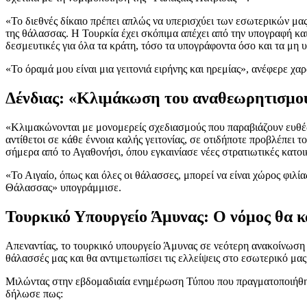
«Το διεθνές δίκαιο πρέπει απλώς να υπερισχύει των εσωτερικών μας
της θάλασσας. Η Τουρκία έχει σκόπιμα απέχει από την υπογραφή και
δεσμευτικές για όλα τα κράτη, τόσο τα υπογράφοντα όσο και τα μη 
«Το όραμά μου είναι μια γειτονιά ειρήνης και ηρεμίας», ανέφερε χα
Δένδιας: «Κλιμάκωση του αναθεωρητισμο
«Κλιμακώνονται με μονομερείς σχεδιασμούς που παραβιάζουν ευθέως 
αντίθετοι σε κάθε έννοια καλής γειτονίας, σε οτιδήποτε προβλέπει 
σήμερα από το Αγαθονήσι, όπου εγκαινίασε νέες στρατιωτικές κατοικ
«Το Αιγαίο, όπως και όλες οι θάλασσες, μπορεί να είναι χώρος φιλίας
Θάλασσας» υπογράμμισε.
Τουρκικό Υπουργείο Άμυνας: Ο νόμος θα καθ
Απεναντίας, το τουρκικό υπουργείο Άμυνας σε νεότερη ανακοίνωση π
θάλασσές μας και θα αντιμετωπίσει τις ελλείψεις στο εσωτερικό μας
Μιλώντας στην εβδομαδιαία ενημέρωση Τύπου που πραγματοποιήθη
δήλωσε πως: