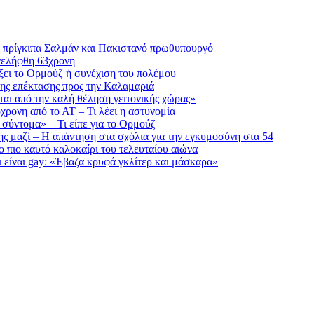
ε πρίγκιπα Σαλμάν και Πακιστανό πρωθυπουργό
νελήφθη 63χρονη
ίξει το Ορμούζ ή συνέχιση του πολέμου
ης επέκτασης προς την Καλαμαριά
αι από την καλή θέληση γειτονικής χώρας»
5χρονη από το ΑΤ – Τι λέει η αστυνομία
 σύντομα» – Τι είπε για το Ορμούζ
της μαζί – Η απάντηση στα σχόλια για την εγκυμοσύνη στα 54
 πιο καυτό καλοκαίρι του τελευταίου αιώνα
 είναι gay: «Έβαζα κρυφά γκλίτερ και μάσκαρα»