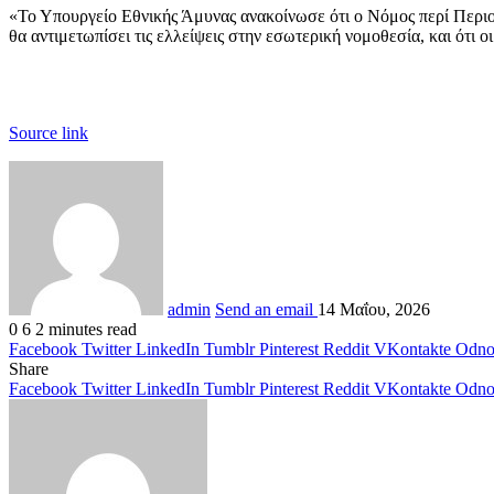
«Το Υπουργείο Εθνικής Άμυνας ανακοίνωσε ότι ο Νόμος περί Περιοχώ
θα αντιμετωπίσει τις ελλείψεις στην εσωτερική νομοθεσία, και ότι ο
Source link
admin
Send an email
14 Μαΐου, 2026
0
6
2 minutes read
Facebook
Twitter
LinkedIn
Tumblr
Pinterest
Reddit
VKontakte
Odnok
Share
Facebook
Twitter
LinkedIn
Tumblr
Pinterest
Reddit
VKontakte
Odnok