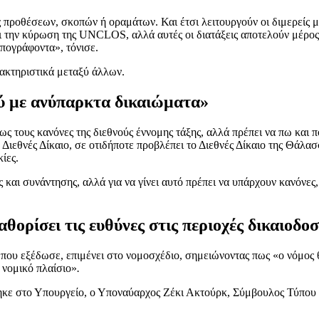
 προθέσεων, σκοπών ή οραμάτων. Και έτσι λειτουργούν οι διμερείς μα
 την κύρωση της UNCLOS, αλλά αυτές οι διατάξεις αποτελούν μέρος τ
υπογράφοντα», τόνισε.
ρακτηριστικά μεταξύ άλλων.
ύ με ανύπαρκτα δικαιώματα»
τους κανόνες της διεθνούς έννομης τάξης, αλλά πρέπει να πω και πο
το Διεθνές Δίκαιο, σε οτιδήποτε προβλέπει το Διεθνές Δίκαιο της Θά
ίες.
 και συνάντησης, αλλά για να γίνει αυτό πρέπει να υπάρχουν κανόνες, κ
ορίσει τις ευθύνες στις περιοχές δικαιοδοσ
ου εξέδωσε, επιμένει στο νομοσχέδιο, σημειώνοντας πως «ο νόμος θα 
 νομικό πλαίσιο»
.
κε στο Υπουργείο, ο Υποναύαρχος Ζέκι Ακτούρκ, Σύμβουλος Τύπου 