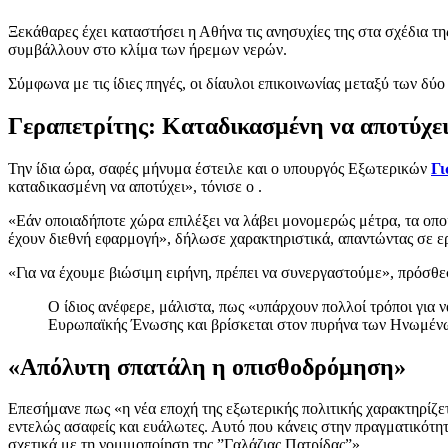
Ξεκάθαρες έχει καταστήσει η Αθήνα τις ανησυχίες της στα σχέδια τη
συμβάλλουν στο κλίμα των ήρεμων νερών.
Σύμφωνα με τις ίδιες πηγές, οι δίαυλοι επικοινωνίας μεταξύ των δύ
Γεραπετρίτης: Καταδικασμένη να αποτύχε
Την ίδια ώρα, σαφές μήνυμα έστειλε και ο υπουργός Εξωτερικών
Γι
καταδικασμένη να αποτύχει», τόνισε ο .
«Εάν οποιαδήποτε χώρα επιλέξει να λάβει μονομερώς μέτρα, τα οποί
έχουν διεθνή εφαρμογή», δήλωσε χαρακτηριστικά, απαντώντας σε ερ
«Για να έχουμε βιώσιμη ειρήνη, πρέπει να συνεργαστούμε», πρόσθε
Ο ίδιος ανέφερε, μάλιστα, πως «υπάρχουν πολλοί τρόποι για
Ευρωπαϊκής Ένωσης και βρίσκεται στον πυρήνα των Ηνωμένων
«Απόλυτη σπατάλη η οπισθοδρόμηση»
Επεσήμανε πως «η νέα εποχή της εξωτερικής πολιτικής χαρακτηρίζε
εντελώς ασαφείς και ευάλωτες. Αυτό που κάνεις στην πραγματικότητ
σχετικά με τη νομιμοποίηση της ”Γαλάζιας Πατρίδας”».