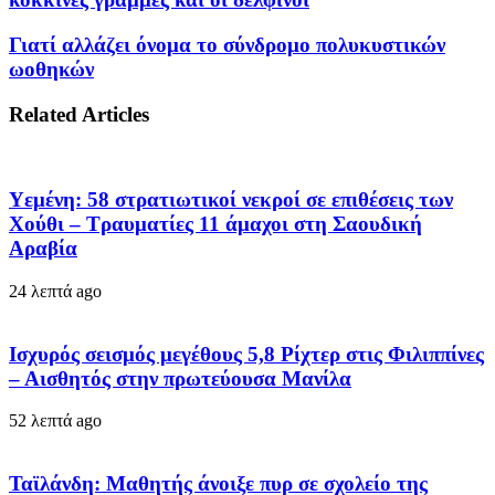
Γιατί αλλάζει όνομα το σύνδρομο πολυκυστικών
ωοθηκών
Related Articles
Υεμένη: 58 στρατιωτικοί νεκροί σε επιθέσεις των
Χούθι – Τραυματίες 11 άμαχοι στη Σαουδική
Αραβία
24 λεπτά ago
Ισχυρός σεισμός μεγέθους 5,8 Ρίχτερ στις Φιλιππίνες
– Αισθητός στην πρωτεύουσα Μανίλα
52 λεπτά ago
Ταϊλάνδη: Μαθητής άνοιξε πυρ σε σχολείο της