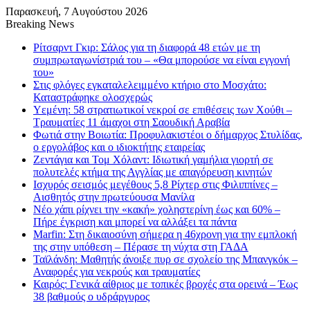
Παρασκευή, 7 Αυγούστου 2026
Breaking News
Ρίτσαρντ Γκιρ: Σάλος για τη διαφορά 48 ετών με τη
συμπρωταγωνίστριά του – «Θα μπορούσε να είναι εγγονή
του»
Στις φλόγες εγκαταλελειμμένο κτήριο στο Μοσχάτο:
Καταστράφηκε ολοσχερώς
Υεμένη: 58 στρατιωτικοί νεκροί σε επιθέσεις των Χούθι –
Τραυματίες 11 άμαχοι στη Σαουδική Αραβία
Φωτιά στην Βοιωτία: Προφυλακιστέοι ο δήμαρχος Στυλίδας,
ο εργολάβος και ο ιδιοκτήτης εταιρείας
Ζεντάγια και Τομ Χόλαντ: Ιδιωτική γαμήλια γιορτή σε
πολυτελές κτήμα της Αγγλίας με απαγόρευση κινητών
Ισχυρός σεισμός μεγέθους 5,8 Ρίχτερ στις Φιλιππίνες –
Αισθητός στην πρωτεύουσα Μανίλα
Νέο χάπι ρίχνει την «κακή» χοληστερίνη έως και 60% –
Πήρε έγκριση και μπορεί να αλλάξει τα πάντα
Marfin: Στη δικαιοσύνη σήμερα η 46χρονη για την εμπλοκή
της στην υπόθεση – Πέρασε τη νύχτα στη ΓΑΔΑ
Ταϊλάνδη: Μαθητής άνοιξε πυρ σε σχολείο της Μπανγκόκ –
Αναφορές για νεκρούς και τραυματίες
Καιρός: Γενικά αίθριος με τοπικές βροχές στα ορεινά – Έως
38 βαθμούς ο υδράργυρος