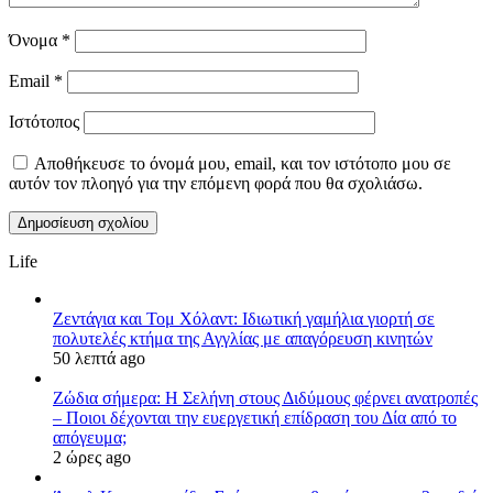
Όνομα
*
Email
*
Ιστότοπος
Αποθήκευσε το όνομά μου, email, και τον ιστότοπο μου σε
αυτόν τον πλοηγό για την επόμενη φορά που θα σχολιάσω.
Life
Ζεντάγια και Τομ Χόλαντ: Ιδιωτική γαμήλια γιορτή σε
πολυτελές κτήμα της Αγγλίας με απαγόρευση κινητών
50 λεπτά ago
Ζώδια σήμερα: Η Σελήνη στους Διδύμους φέρνει ανατροπές
– Ποιοι δέχονται την ευεργετική επίδραση του Δία από το
απόγευμα;
2 ώρες ago