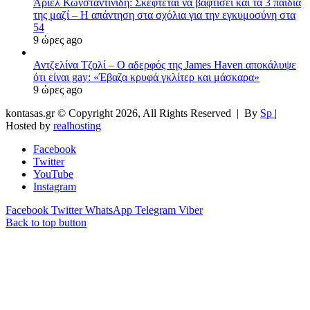
Άριελ Κωνσταντινίδη: Σκέφτεται να βαφτίσει και τα 3 παιδιά
της μαζί – Η απάντηση στα σχόλια για την εγκυμοσύνη στα
54
9 ώρες ago
Αντζελίνα Τζολί – Ο αδερφός της James Haven αποκάλυψε
ότι είναι gay: «Έβαζα κρυφά γκλίτερ και μάσκαρα»
9 ώρες ago
kontasas.gr © Copyright 2026, All Rights Reserved |
By
Sp
|
Hosted by
realhosting
Facebook
Twitter
YouTube
Instagram
Facebook
Twitter
WhatsApp
Telegram
Viber
Back to top button