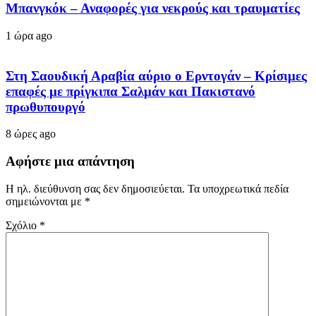
Μπανγκόκ – Αναφορές για νεκρούς και τραυματίες
1 ώρα ago
Στη Σαουδική Αραβία αύριο ο Ερντογάν – Κρίσιμες
επαφές με πρίγκιπα Σαλμάν και Πακιστανό
πρωθυπουργό
8 ώρες ago
Αφήστε μια απάντηση
Η ηλ. διεύθυνση σας δεν δημοσιεύεται.
Τα υποχρεωτικά πεδία
σημειώνονται με
*
Σχόλιο
*