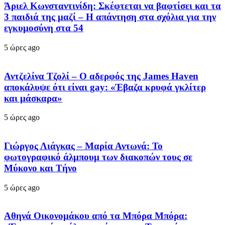
Άριελ Κωνσταντινίδη: Σκέφτεται να βαφτίσει και τα
3 παιδιά της μαζί – Η απάντηση στα σχόλια για την
εγκυμοσύνη στα 54
5 ώρες ago
Αντζελίνα Τζολί – Ο αδερφός της James Haven
αποκάλυψε ότι είναι gay: «Έβαζα κρυφά γκλίτερ
και μάσκαρα»
5 ώρες ago
Γιώργος Λιάγκας – Μαρία Αντωνά: Το
φωτογραφικό άλμπουμ των διακοπών τους σε
Μύκονο και Τήνο
5 ώρες ago
Αθηνά Οικονομάκου από τα Μπόρα Μπόρα: