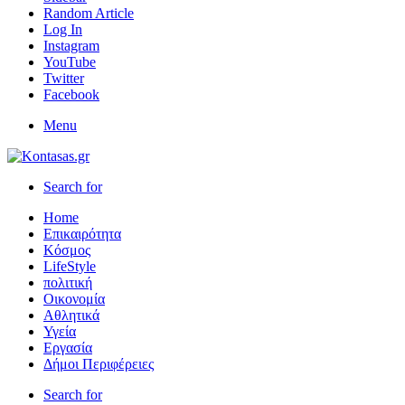
Random Article
Log In
Instagram
YouTube
Twitter
Facebook
Menu
Search for
Home
Επικαιρότητα
Κόσμος
LifeStyle
πολιτική
Οικονομία
Αθλητικά
Υγεία
Εργασία
Δήμοι Περιφέρειες
Search for