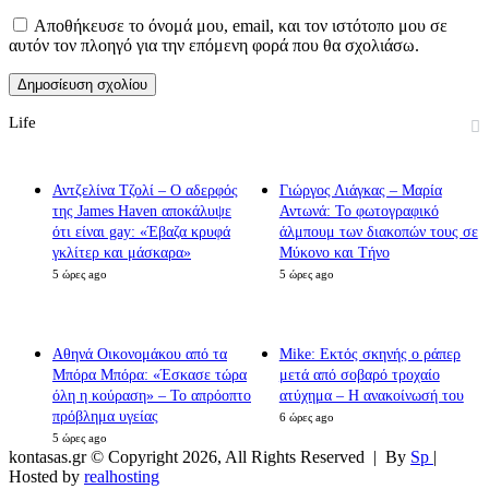
Αποθήκευσε το όνομά μου, email, και τον ιστότοπο μου σε
αυτόν τον πλοηγό για την επόμενη φορά που θα σχολιάσω.
Life
Αντζελίνα Τζολί – Ο αδερφός
Γιώργος Λιάγκας – Μαρία
της James Haven αποκάλυψε
Αντωνά: Το φωτογραφικό
ότι είναι gay: «Έβαζα κρυφά
άλμπουμ των διακοπών τους σε
γκλίτερ και μάσκαρα»
Μύκονο και Τήνο
5 ώρες ago
5 ώρες ago
Αθηνά Οικονομάκου από τα
Mike: Εκτός σκηνής ο ράπερ
Μπόρα Μπόρα: «Έσκασε τώρα
μετά από σοβαρό τροχαίο
όλη η κούραση» – Το απρόοπτο
ατύχημα – Η ανακοίνωσή του
πρόβλημα υγείας
6 ώρες ago
5 ώρες ago
kontasas.gr © Copyright 2026, All Rights Reserved |
By
Sp
|
Hosted by
realhosting