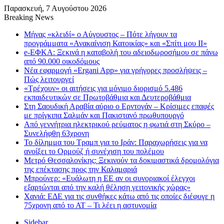
Παρασκευή, 7 Αυγούστου 2026
Breaking News
Μήνας «κλειδί» ο Αύγουστος – Πότε λήγουν τα
προγράμματα «Ανακαίνιση Κατοικίας» και «Σπίτι μου ΙΙ»
e-ΕΦΚΑ: Ξεκινά η καταβολή του αδειοδωροσήμου σε πάνω
από 90.000 οικοδόμους
Νέα εφαρμογή «Ergani App» για γρήγορες προσλήψεις –
Πώς λειτουργεί
«Τρέχουν» οι αιτήσεις για μόνιμο διορισμό 5.486
εκπαιδευτικών σε Πρωτοβάθμια και Δευτεροβάθμια
Στη Σαουδική Αραβία αύριο ο Ερντογάν – Κρίσιμες επαφές
με πρίγκιπα Σαλμάν και Πακιστανό πρωθυπουργό
Από γεννήτρια ηλεκτρικού ρεύματος η φωτιά στη Σκύρο –
Συνελήφθη 63χρονη
Το δίλημμα του Τραμπ για το Ιράν: Παραχωρήσεις για να
ανοίξει το Ορμούζ ή συνέχιση του πολέμου
Μετρό Θεσσαλονίκης: Ξεκινούν τα δοκιμαστικά δρομολόγια
της επέκτασης προς την Καλαμαριά
Μπρούνερ: «Ευάλωτη η ΕΕ αν οι συνοριακοί έλεγχοι
εξαρτώνται από την καλή θέληση γειτονικής χώρας»
Χανιά: ΕΔΕ για τις συνθήκες κάτω από τις οποίες διέφυγε η
75χρονη από το ΑΤ – Τι λέει η αστυνομία
Sidebar