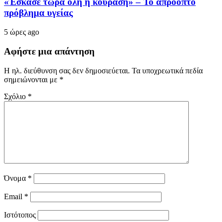
«Έσκασε τώρα όλη η κούραση» – Το απρόοπτο
πρόβλημα υγείας
5 ώρες ago
Αφήστε μια απάντηση
Η ηλ. διεύθυνση σας δεν δημοσιεύεται.
Τα υποχρεωτικά πεδία
σημειώνονται με
*
Σχόλιο
*
Όνομα
*
Email
*
Ιστότοπος