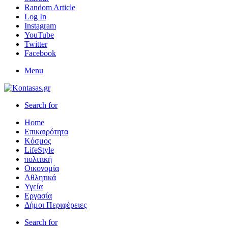
Random Article
Log In
Instagram
YouTube
Twitter
Facebook
Menu
Search for
Home
Επικαιρότητα
Κόσμος
LifeStyle
πολιτική
Οικονομία
Αθλητικά
Υγεία
Εργασία
Δήμοι Περιφέρειες
Search for