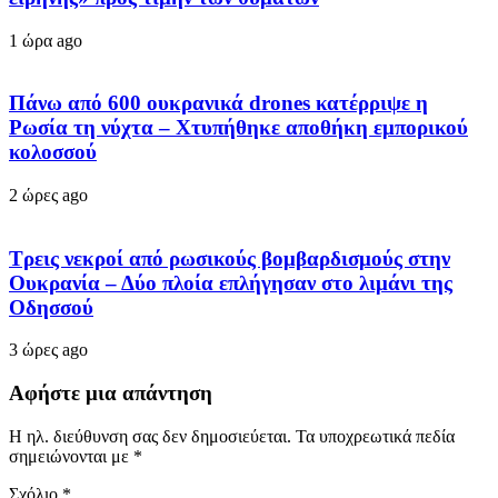
1 ώρα ago
Πάνω από 600 ουκρανικά drones κατέρριψε η
Ρωσία τη νύχτα – Χτυπήθηκε αποθήκη εμπορικού
κολοσσού
2 ώρες ago
Τρεις νεκροί από ρωσικούς βομβαρδισμούς στην
Ουκρανία – Δύο πλοία επλήγησαν στο λιμάνι της
Οδησσού
3 ώρες ago
Αφήστε μια απάντηση
Η ηλ. διεύθυνση σας δεν δημοσιεύεται.
Τα υποχρεωτικά πεδία
σημειώνονται με
*
Σχόλιο
*