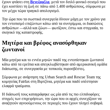
έχουν φτάσει στη
Βενεζουέλα
, μετά τον διπλό φονικό σεισμό που
έχει κοστίσει τη ζωή σε πάνω από 1.400 ανθρώπους, σύμφωνα με
τον μέχρι τώρα τραγικό απολογισμό.
Την ώρα που τα σωστικά συνεργεία δίνουν μάχη με τον χρόνο για
τον εντοπισμό επιζώντων κάτω από τα συντρίμμια, οι διασώσεις
ανθρώπων —αλλά και ζώων— φωτίζουν, έστω και στιγμιαία, το
σκηνικό της καταστροφής.
Μητέρα και βρέφος ανασύρθηκαν
ζωντανοί
Μία μητέρα και το εννέα μηνών παιδί της εντοπίστηκαν ζωντανοί
κάτω από τα ερείπια και απεγκλωβίστηκαν από αμερικανική ομάδα
διάσωσης, σε συνεργασία με τοπικούς πυροσβέστες.
Σύμφωνα με ανάρτηση της Urban Search and Rescue Team της
κομητείας Fairfax στη Βιρτζίνια, μητέρα και παιδί υπέστησαν
ελαφρά τραύματα.
Η διάσωσή τους καταγράφηκε ως μία από τις πιο ελπιδοφόρες
στιγμές των επιχειρήσεων, την ώρα που οι αρχές συνεχίζουν να
αναζητούν αγνοούμενους σε περιοχές που έχουν πληγεί σοβαρά.