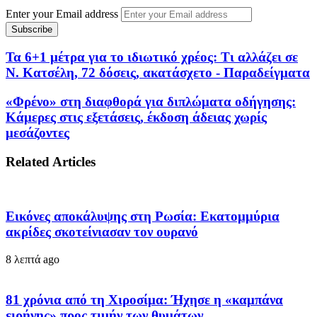
Enter your Email address
Τα 6+1 μέτρα για το ιδιωτικό χρέος: Τι αλλάζει σε
Ν. Κατσέλη, 72 δόσεις, ακατάσχετο - Παραδείγματα
«Φρένο» στη διαφθορά για διπλώματα οδήγησης:
Κάμερες στις εξετάσεις, έκδοση άδειας χωρίς
μεσάζοντες
Related Articles
Εικόνες αποκάλυψης στη Ρωσία: Εκατομμύρια
ακρίδες σκοτείνιασαν τον ουρανό
8 λεπτά ago
81 χρόνια από τη Χιροσίμα: Ήχησε η «καμπάνα
ειρήνης» προς τιμήν των θυμάτων