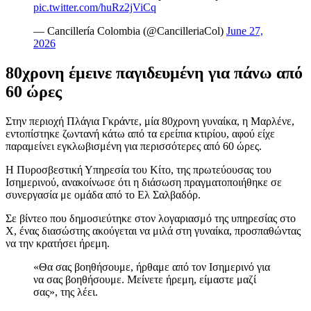
pic.twitter.com/huRz2jViCq
— Cancillería Colombia (@CancilleriaCol)
June 27,
2026
80χρονη έμεινε παγιδευμένη για πάνω από
60 ώρες
Στην περιοχή Πλάγια Γκράντε, μία 80χρονη γυναίκα, η Μαρλένε,
εντοπίστηκε ζωντανή κάτω από τα ερείπια κτιρίου, αφού είχε
παραμείνει εγκλωβισμένη για περισσότερες από 60 ώρες.
Η Πυροσβεστική Υπηρεσία του Κίτο, της πρωτεύουσας του
Ισημερινού, ανακοίνωσε ότι η διάσωση πραγματοποιήθηκε σε
συνεργασία με ομάδα από το Ελ Σαλβαδόρ.
Σε βίντεο που δημοσιεύτηκε στον λογαριασμό της υπηρεσίας στο
X, ένας διασώστης ακούγεται να μιλά στη γυναίκα, προσπαθώντας
να την κρατήσει ήρεμη.
«Θα σας βοηθήσουμε, ήρθαμε από τον Ισημερινό για
να σας βοηθήσουμε. Μείνετε ήρεμη, είμαστε μαζί
σας», της λέει.