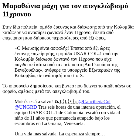
Μαραθώνια μάχη για τον απεγκλώβισμό
11χρονου
Στην ίδια πολιτεία, ομάδα έρευνας και διάσωσης από την Κολομβία
κατάφερε να ανασύρει ζωντανό έναν 11χρονο, έπειτα από
επιχείρηση που διήρκεσε περισσότερες από έξι ώρες.
«Ο Μωυσής είναι ασφαλής! Έπειτα από έξι ώρες
έντονης επιχείρησης, η ομάδα USAR COL-1 από την
Κολομβία διέσωσε ζωντανό τον 11χρονο που είχε
παγιδευτεί κάτω από τα ερείπια στη Λα Γκουάιρα της
Βενεζουέλας», ανέφερε το υπουργείο Εξωτερικών της
Κολομβίας σε ανάρτησή του στο X.
Το υπουργείο δημοσίευσε και βίντεο που δείχνει το παιδί πάνω σε
φορείο, αμέσως μετά τον απεγκλωβισμό του.
Moisés está a salvo! 🙏🇨🇴🇻🇪
@CancilleriaCol
@UNGRD
Tras seis horas de una intensa operación, el
equipo USAR COL-1 de Colombia rescató con vida al
niño de 11 años que permanecía atrapado bajo los
escombros en La Guaira, Venezuela.
Una vida más salvada. La esperanza siempre…