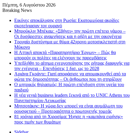
Πέμπτη, 6 Αυγούστου 2026
Breaking News
Εικόνες αποκάλυψης στη Ρωσία: Εκατομμύρια ακρίδες
σκοτείνιασαν τον ουρανό
Μπρούκλιν Μπέκαμ: «Σβήνει» την πρώτη επέτειο γάμου –
Οι δυσάρεστες αναμνήσεις και η ρήξη με την οικογένεια
Τροχαίο δυστύχημα με θύμα 42χρονο μοτοσικλετιστή στη
Μύκονο
Η Αττική αποκτά «Παρατηρητήριο Έργων» – Πώς θα
μπορούν οι πολίτες να ελέγχουν τις παρεμβάσεις
Υπεβλήθη το αίτημα ενεργοποίησης της ρήτρας διαφυγής για
την ενέργεια – Επενδύσεις 1 δισ. ως το 2028
Αριάνα Γκράντε: Γιατί αποφάσισε να απομακρυνθεί από τα
φώτα της δημοσιότητας – Οι άνθρωποι που τη στηρίζουν
Ο μητρικός θηλασμός: Η πρώτη επένδυση στην υγεία του
παιδιού
Η νέα γενιά business leaders ξεκινά από το UNIC Athens του
Πανεπιστημίου Λευκωσίας
Μητσοτάκης: Η χώρα δεν μπορεί να είναι αιχμάλωτη του
ρουσφετιού – Προτεραιότητα ο πρωτογενής τομεάς
81 χρόνια από τη Χιροσίμα: Ήχησε η «καμπάνα ειρήνης»
προς τιμήν των θυμάτων
Sidebar