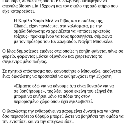
Γκουάιρα, διασώστες από το Ελ Σαλβαδόρ κατάφεραν να
απεγκλωβίσουν μία 15χρονη και τον σκύλο της από κτήριο που
είχε καταρρεύσει.
Η Καμίλα Σοφία Μεδίνα Ρίβας και ο σκύλος της,
Chanel, είχαν παγιδευτεί στα χαλάσματα, με την
ομάδα διάσωσης να χρειάζεται να «σπάσει αρκετούς
τοίχους» προκειμένου να τους προσεγγίσει, σύμφωνα
με τον πρόεδρο του Ελ Σαλβαδόρ, Ναγίμπ Μπουκέλε.
Ο ίδιος δημοσίευσε εικόνες στις οποίες η έφηβη φαίνεται πάνω σε
φορείο, φορώντας μάσκα οξυγόνου και χαιρετώντας το
συγκεντρωμένο πλήθος.
Σε ηχητικό απόσπασμα που κοινοποίησε ο Μπουκέλε, ακούγεται
ένας διασώστης να προσπαθεί να καθησυχάσει την 15χρονη.
«Είμαστε εδώ για να κάνουμε ό,τι είναι δυνατόν για να
σε βοηθήσουμε», της λέει, αφού εκείνη του εξηγεί ότι
μπορεί να κινήσει μόνο τα πόδια της στον
περιορισμένο χώρο όπου έχει εγκλωβιστεί.
Ο διασώστης την ενθαρρύνει να παραμείνει δυνατή και να κάνει
όσο περισσότερο θόρυβο μπορεί, ώστε να βοηθήσει την ομάδα να
την εντοπίσει και να την απεγκλωβίσει.