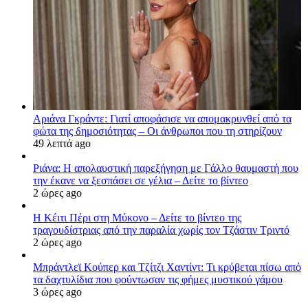
Αριάνα Γκράντε: Γιατί αποφάσισε να απομακρυνθεί από τα
φώτα της δημοσιότητας – Οι άνθρωποι που τη στηρίζουν
49 λεπτά ago
Ριάνα: Η απολαυστική παρεξήγηση με Γάλλο θαυμαστή που
την έκανε να ξεσπάσει σε γέλια – Δείτε το βίντεο
2 ώρες ago
H Κέιτι Πέρι στη Μύκονο – Δείτε το βίντεο της
τραγουδίστριας από την παραλία χωρίς τον Τζάστιν Τριντό
2 ώρες ago
Μπράντλεϊ Κούπερ και Τζίτζι Χαντίντ: Τι κρύβεται πίσω από
τα δαχτυλίδια που φούντωσαν τις φήμες μυστικού γάμου
3 ώρες ago