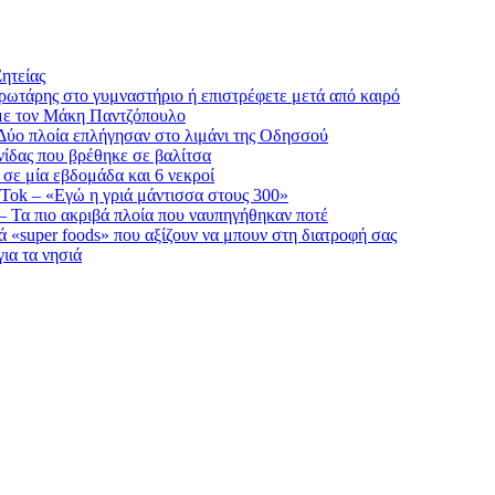
ητείας
πρωτάρης στο γυμναστήριο ή επιστρέφετε μετά από καιρό
με τον Μάκη Παντζόπουλο
Δύο πλοία επλήγησαν στο λιμάνι της Οδησσού
νίδας που βρέθηκε σε βαλίτσα
 σε μία εβδομάδα και 6 νεκροί
kTok – «Εγώ η γριά μάντισσα στους 300»
 Τα πιο ακριβά πλοία που ναυπηγήθηκαν ποτέ
ά «super foods» που αξίζουν να μπουν στη διατροφή σας
ια τα νησιά