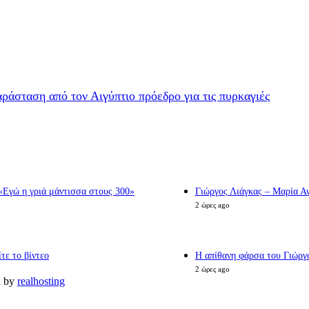
άσταση από τον Αιγύπτιο πρόεδρο για τις πυρκαγιές
«Εγώ η γριά μάντισσα στους 300»
Γιώργος Λιάγκας – Μαρία Αν
2 ώρες ago
τε το βίντεο
Η απίθανη φάρσα του Γιώργο
2 ώρες ago
d by
realhosting