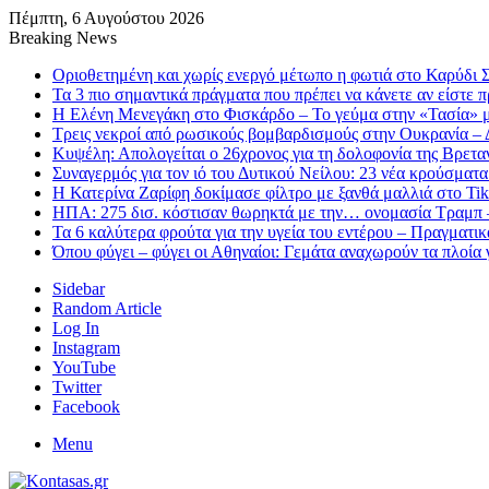
Πέμπτη, 6 Αυγούστου 2026
Breaking News
Οριοθετημένη και χωρίς ενεργό μέτωπο η φωτιά στο Καρύδι Σ
Τα 3 πιο σημαντικά πράγματα που πρέπει να κάνετε αν είστε 
Η Ελένη Μενεγάκη στο Φισκάρδο – Το γεύμα στην «Τασία» 
Τρεις νεκροί από ρωσικούς βομβαρδισμούς στην Ουκρανία – 
Κυψέλη: Απολογείται ο 26χρονος για τη δολοφονία της Βρετα
Συναγερμός για τον ιό του Δυτικού Νείλου: 23 νέα κρούσματα
Η Κατερίνα Ζαρίφη δοκίμασε φίλτρο με ξανθά μαλλιά στο Ti
ΗΠΑ: 275 δισ. κόστισαν θωρηκτά με την… ονομασία Τραμπ –
Τα 6 καλύτερα φρούτα για την υγεία του εντέρου – Πραγματικ
Όπου φύγει – φύγει οι Αθηναίοι: Γεμάτα αναχωρούν τα πλοία γ
Sidebar
Random Article
Log In
Instagram
YouTube
Twitter
Facebook
Menu