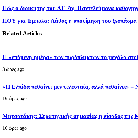
Πώς ο διοικητής του ΑΤ Άγ. Παντελεήμονα καθογηγε
ΠΟΥ για Έμπολα: Λάθος η υποτίμηση του ξεσπάσματ
Related Articles
Η «επόμενη ημέρα» των πυρόπληκτων το μεγάλο στοί
3 ώρες ago
«Η Ελπίδα πεθαίνει μεν τελευταία, αλλά πεθαίνει» 
16 ώρες ago
Μητσοτάκης: Στρατηγικής σημασίας η είσοδος της 
16 ώρες ago