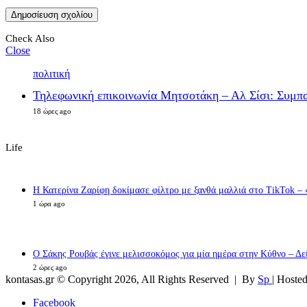
Check Also
Close
πολιτική
Τηλεφωνική επικοινωνία Μητσοτάκη – Αλ Σίσι: Συμπαρ
18 ώρες ago
Life
Η Κατερίνα Ζαρίφη δοκίμασε φίλτρο με ξανθά μαλλιά στο TikTok – 
1 ώρα ago
Ο Σάκης Ρουβάς έγινε μελισσοκόμος για μία ημέρα στην Κύθνο – Δεί
2 ώρες ago
kontasas.gr © Copyright 2026, All Rights Reserved |
By
Sp
| Hoste
Facebook