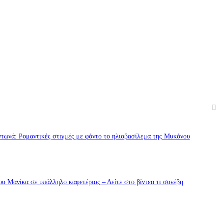
τωνά: Ρομαντικές στιγμές με φόντο το ηλιοβασίλεμα της Μυκόνου
υ Μανίκα σε υπάλληλο καφετέριας – Δείτε στο βίντεο τι συνέβη