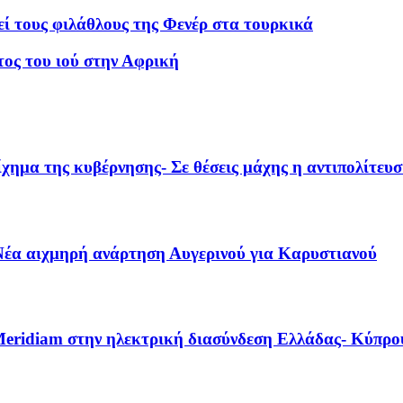
ί τους φιλάθλους της Φενέρ στα τουρκικά
ος του ιού στην Αφρική
χημα της κυβέρνησης- Σε θέσεις μάχης η αντιπολίτευ
– Νέα αιχμηρή ανάρτηση Αυγερινού για Καρυστιανού
Meridiam στην ηλεκτρική διασύνδεση Ελλάδας- Κύπρο