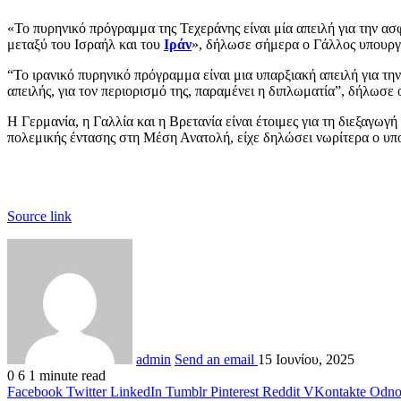
«Το πυρηνικό πρόγραμμα της Τεχεράνης είναι μία απειλή για την ασ
μεταξύ του Ισραήλ και του
Ιράν
», δήλωσε σήμερα ο Γάλλος υπουρ
“Το ιρανικό πυρηνικό πρόγραμμα είναι μια υπαρξιακή απειλή για τη
απειλής, για τον περιορισμό της, παραμένει η διπλωματία”, δήλωσ
Η Γερμανία, η Γαλλία και η Βρετανία είναι έτοιμες για τη διεξαγω
πολεμικής έντασης στη Μέση Ανατολή, είχε δηλώσει νωρίτερα ο υπ
Source link
admin
Send an email
15 Ιουνίου, 2025
0
6
1 minute read
Facebook
Twitter
LinkedIn
Tumblr
Pinterest
Reddit
VKontakte
Odnok