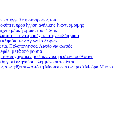
ν κατήγγειλε η σύντροφος του
οκύπτει προσέγγιση ανήλικης έναντι αμοιβής
ιχειρησιακή ομάδα του «Έντικ»
άλασσα – Τι να προσέχετε στην κολύμβηση
εκκλησάκι των Αγίων Ισιδώρων
τία, Πελοπόννησος, Αιγαίο για φωτιές
εφάλι μετά από βουτιά
 τον αρχηγό των μυστικών υπηρεσιών του Άσαντ
φθη γιατί οδηγούσε κλεμμένο αυτοκίνητο
ς συνεχίζεται – Από τη Moorea στα ονειρικά Μπόρα Μπόρα