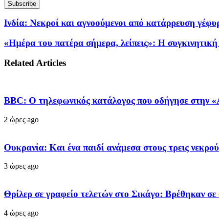
Ινδία: Νεκροί και αγνοούμενοι από κατάρρευση γέφυ
«Ημέρα του πατέρα σήμερα, λείπεις»: Η συγκινητική 
Related Articles
BBC: Ο τηλεφωνικός κατάλογος που οδήγησε στην «
2 ώρες ago
Ουκρανία: Και ένα παιδί ανάμεσα στους τρεις νεκρο
3 ώρες ago
Θρίλερ σε γραφείο τελετών στο Σικάγο: Βρέθηκαν σε
4 ώρες ago