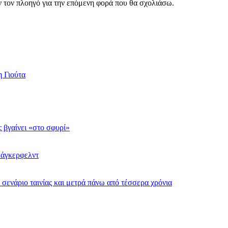
ν τον πλοηγό για την επόμενη φορά που θα σχολιάσω.
η Γιούτα
ς βγαίνει «στο σφυρί»
Λάγκερφελντ
σενάριο ταινίας και μετρά πάνω από τέσσερα χρόνια