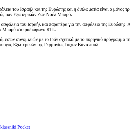
φάλεια του Ισραήλ και της Ευρώπης και η διπλωματία είναι ο μόνος τ
γός των Εξωτερικών Ζαν-Νοέλ Μπαρό.
ν ασφάλεια του Ισραήλ και παραπέρα για την ασφάλεια της Ευρώπης. Λ
ε ο Μπαρό στο ραδιόφωνο RTL.
γή άμεσων συνομιλιών με το Ιράν σχετικά με το πυρηνικό πρόγραμμα 
ουργός Εξωτερικών της Γερμανίας Γιόχαν Βάντεπουλ.
lassniki
Pocket