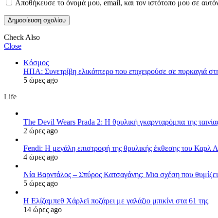
Αποθήκευσε το όνομά μου, email, και τον ιστότοπο μου σε αυτό
Check Also
Close
Κόσμος
ΗΠΑ: Συνετρίβη ελικόπτερο που επιχειρούσε σε πυρκαγιά στ
5 ώρες ago
Life
The Devil Wears Prada 2: Η θρυλική γκαρνταρόμπα της ταινία
2 ώρες ago
Fendi: Η μεγάλη επιστροφή της θρυλικής έκθεσης του Καρλ 
4 ώρες ago
Νία Βαρντάλος – Σπύρος Κατσαγάνης: Μια σχέση που θυμίζει 
5 ώρες ago
Η Ελίζαμπεθ Χάρλεϊ ποζάρει με γαλάζιο μπικίνι στα 61 της
14 ώρες ago