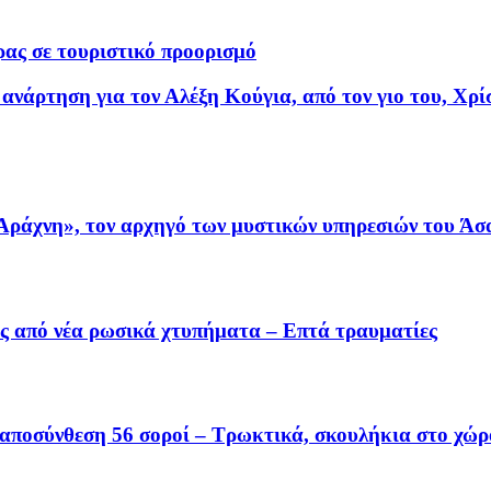
ρας σε τουριστικό προορισμό
ανάρτηση για τον Αλέξη Κούγια, από τον γιο του, Χρί
Αράχνη», τον αρχηγό των μυστικών υπηρεσιών του Άσ
ύς από νέα ρωσικά χτυπήματα – Επτά τραυματίες
 αποσύνθεση 56 σοροί – Τρωκτικά, σκουλήκια στο χώρ