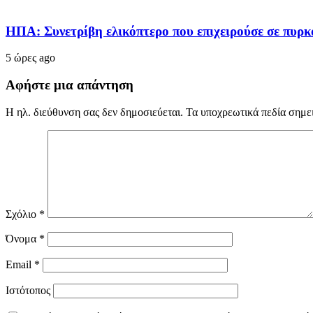
ΗΠΑ: Συνετρίβη ελικόπτερο που επιχειρούσε σε πυρκ
5 ώρες ago
Αφήστε μια απάντηση
Η ηλ. διεύθυνση σας δεν δημοσιεύεται.
Τα υποχρεωτικά πεδία σημε
Σχόλιο
*
Όνομα
*
Email
*
Ιστότοπος