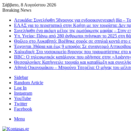
Σάββατο, 8 Αυγούστου 2026
Breaking News
Λευκάδα: Συνελήφθη 58χρονος για ενδοοικογενειακή βία – Το
ΕΛΑΣ για το περιστατικό στην Κρήτη με τον τουρίστα: Δεν πρ
Συνελήφθη ένα ακόμη μέλος της ρωσόφωνης μαφίας – Στην επ
Υπ. Υγείας: Πάνω από 280 άνθρωποι πνίγηκαν το 2025 στη θ
Θρίλερ στο Λυκαβητό: Βρέθηκε σορός σε σπηλιά κοντά στο 
Έρχονται 39άρια και έως 9 μποφόρ: Σε συναγερμό Αττικοιβοιω
Χαλκιδική: Στο νοσοκομείο 8χρονος που τραυματίστηκε στο κ
BBC: Ο τηλεφωνικός κατάλογος που οδήγησε στην «Αράχνη»,
Θεσσαλονίκη: Κατήγγειλε τροχαίο και καταδίωξη και συνελή
Αθηνά Οικονομάκου – Μπρούνο Τσερέλα: Ο μήνας του μέλιτο
Sidebar
Random Article
Log In
Instagram
YouTube
Twitter
Facebook
Menu