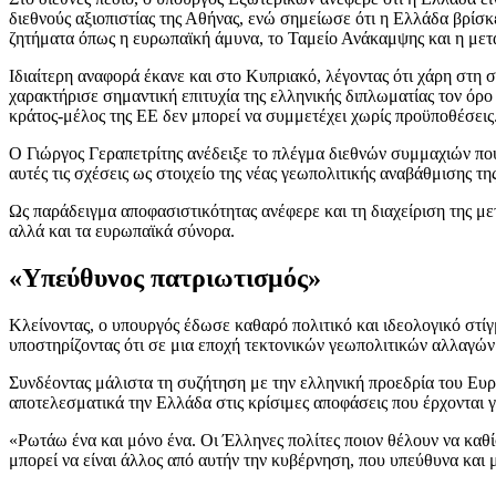
διεθνούς αξιοπιστίας της Αθήνας, ενώ σημείωσε ότι η Ελλάδα βρί
ζητήματα όπως η ευρωπαϊκή άμυνα, το Ταμείο Ανάκαμψης και η μετα
Ιδιαίτερη αναφορά έκανε και στο Κυπριακό, λέγοντας ότι χάρη στη
χαρακτήρισε σημαντική επιτυχία της ελληνικής διπλωματίας τον όρ
κράτος-μέλος της ΕΕ δεν μπορεί να συμμετέχει χωρίς προϋποθέσεις
Ο Γιώργος Γεραπετρίτης ανέδειξε το πλέγμα διεθνών συμμαχιών που 
αυτές τις σχέσεις ως στοιχείο της νέας γεωπολιτικής αναβάθμισης τη
Ως παράδειγμα αποφασιστικότητας ανέφερε και τη διαχείριση της με
αλλά και τα ευρωπαϊκά σύνορα.
«Υπεύθυνος πατριωτισμός»
Κλείνοντας, ο υπουργός έδωσε καθαρό πολιτικό και ιδεολογικό στί
υποστηρίζοντας ότι σε μια εποχή τεκτονικών γεωπολιτικών αλλαγών 
Συνδέοντας μάλιστα τη συζήτηση με την ελληνική προεδρία του Ευ
αποτελεσματικά την Ελλάδα στις κρίσιμες αποφάσεις που έρχονται γ
«Ρωτάω ένα και μόνο ένα. Οι Έλληνες πολίτες ποιον θέλουν να καθί
μπορεί να είναι άλλος από αυτήν την κυβέρνηση, που υπεύθυνα και μ