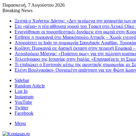
Παρασκευή, 7 Αυγούστου 2026
Breaking News
Ξεσπά ο Χρήστος Δάντης: «Δεν περίμενα την αχαριστία των
Στο «αέρα» η νέα αίθουσα χορού του Τραμπ στο Λευκό Οίκο 
Ενισχύθηκαν οι πυροσβεστικές δυνάμεις στη φωτιά στην Κορι
Έσβησε η πυρκαγιά στο Μαρκόπουλο Αττικής – Χωρίς ενεργό
Απορρίπτει το Ιράν τη συμφωνία Σαουδικής Αραβίας, Τουρκίας
Κοζάνη: Πυρκαγιά σε δασική έκταση στην περιοχή Ερμακιά – Ε
Αεροδρόμιο Μόσχας: «Πράσινο φως» για την πώληση κρατικ
Τελεσίγραφο της Ισπανίας στην Ιταλία: «Επαναφέρετε τη Συμ
Τι επιδιώκει ο Ερντογάν μέσω της αμυντικής συμφωνίας με Σ
Ελένη Βουλγαράκη- Οργισμένη απάντηση για τον Φώτη Ιωανν
Sidebar
Random Article
Log In
Instagram
YouTube
Twitter
Facebook
Menu