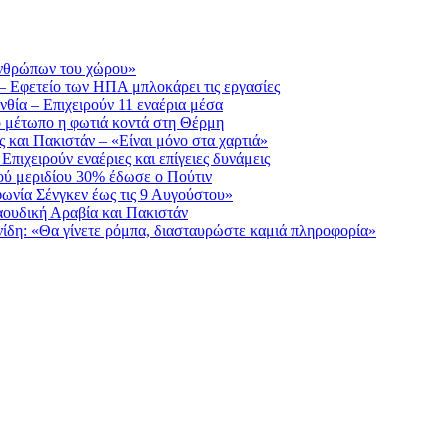
 ανθρώπων του χώρου»
– Εφετείο των ΗΠΑ μπλοκάρει τις εργασίες
νθία – Επιχειρούν 11 εναέρια μέσα
 μέτωπο η φωτιά κοντά στη Θέρμη
 και Πακιστάν – «Είναι μόνο στα χαρτιά»
πιχειρούν εναέριες και επίγειες δυνάμεις
ού μεριδίου 30% έδωσε ο Πούτιν
φωνία Σένγκεν έως τις 9 Αυγούστου»
αουδική Αραβία και Πακιστάν
ίδη: «Θα γίνετε ρόμπα, διασταυρώστε καμιά πληροφορία»