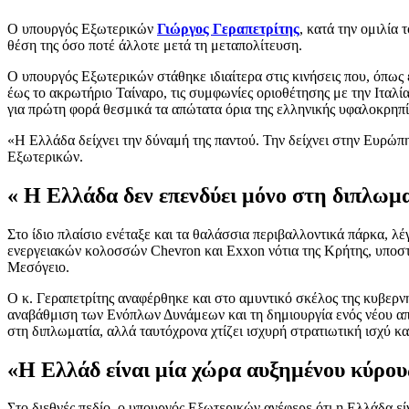
Ο υπουργός Εξωτερικών
Γιώργος Γεραπετρίτης
, κατά την ομιλία 
θέση της όσο ποτέ άλλοτε μετά τη μεταπολίτευση.
Ο υπουργός Εξωτερικών στάθηκε ιδιαίτερα στις κινήσεις που, όπως
έως το ακρωτήριο Ταίναρο, τις συμφωνίες οριοθέτησης με την Ιταλί
για πρώτη φορά θεσμικά τα απώτατα όρια της ελληνικής υφαλοκρηπί
«Η Ελλάδα δείχνει την δύναμή της παντού. Την δείχνει στην Ευρώπ
Εξωτερικών.
« Η Ελλάδα δεν επενδύει μόνο στη διπλωμ
Στο ίδιο πλαίσιο ενέταξε και τα θαλάσσια περιβαλλοντικά πάρκα, λ
ενεργειακών κολοσσών Chevron και Exxon νότια της Κρήτης, υποστ
Μεσόγειο.
Ο κ. Γεραπετρίτης αναφέρθηκε και στο αμυντικό σκέλος της κυβερνητ
αναβάθμιση των Ενόπλων Δυνάμεων και τη δημιουργία ενός νέου αποτ
στη διπλωματία, αλλά ταυτόχρονα χτίζει ισχυρή στρατιωτική ισχύ κα
«Η Ελλάδ είναι μία χώρα αυξημένου κύρου
Στο διεθνές πεδίο, ο υπουργός Εξωτερικών ανέφερε ότι η Ελλάδα 