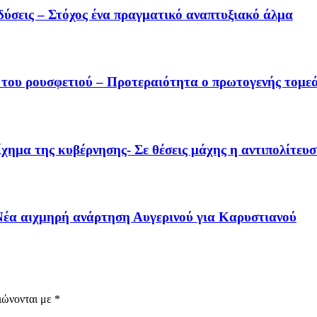
δύσεις – Στόχος ένα πραγματικό αναπτυξιακό άλμα
 του ρουσφετιού – Προτεραιότητα ο πρωτογενής τομε
χημα της κυβέρνησης- Σε θέσεις μάχης η αντιπολίτευ
– Νέα αιχμηρή ανάρτηση Αυγερινού για Καρυστιανού
ιώνονται με
*