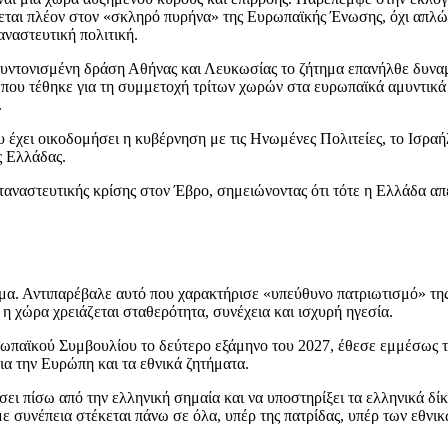
σκεται πλέον στον «σκληρό πυρήνα» της Ευρωπαϊκής Ένωσης, όχι απλ
ναστευτική πολιτική.
 συντονισμένη δράση Αθήνας και Λευκωσίας το ζήτημα επανήλθε δυνα
ο που τέθηκε για τη συμμετοχή τρίτων χωρών στα ευρωπαϊκά αμυντικά
.
έχει οικοδομήσει η κυβέρνηση με τις Ηνωμένες Πολιτείες, το Ισραήλ,
ς Ελλάδας.
ταναστευτικής κρίσης στον Έβρο, σημειώνοντας ότι τότε η Ελλάδα απ
γμα. Αντιπαρέβαλε αυτό που χαρακτήρισε «υπεύθυνο πατριωτισμό» της
η χώρα χρειάζεται σταθερότητα, συνέχεια και ισχυρή ηγεσία.
ρωπαϊκού Συμβουλίου το δεύτερο εξάμηνο του 2027, έθεσε εμμέσως τ
ια την Ευρώπη και τα εθνικά ζητήματα.
σει πίσω από την ελληνική σημαία και να υποστηρίξει τα ελληνικά δί
ε συνέπεια στέκεται πάνω σε όλα, υπέρ της πατρίδας, υπέρ των εθνικ