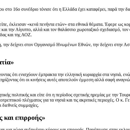
του στο 16ο συνέδριο τόνισε ότι η Ελλάδα έχει καταφέρει, παρά την δι
 είπε, έκλεισαν «κενά πενήντα ετών» στα εθνικά θέματα. Έφερε ως κ
α και την Αίγυπτο, αλλά και τον θαλάσσιο χωροταξικό σχεδιασμό, τον
δας και της ΑΟΖ.
η, την δείχνει στον Οργανισμό Ηνωμένων Εθνών, την δείχνει στην Ασί
ατία»
έγοντας ότι ενισχύουν έμπρακτα την ελληνική κυριαρχία στα νησιά, 
ηρίζοντας ότι οι κινήσεις αυτές αποτελούν έμμεση αλλά σαφή αναγν
ικής πολιτικής και είπε ότι η περίοδος σχετικής ηρεμίας με την Του
ρεπτικού πλέγματος για τα νησιά και τις ακριτικές περιοχές. Ο κ. Γ
ι διεθνείς συμμαχίες.
ς και επιρροής»
είναι μια χώρα αυξημένου κύρους και επιρροής. Παρέπεμψε στην εκλο