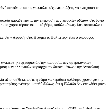
εθνή αστάθεια και τις γεωπολιτικές αναταράξεις, να ενισχύσει τη
ορυφαία παραδείγματα την επέκταση των χωρικών υδάτων στο Ιόνιο
 οποίο χαρακτήρισε ιστορικό βήμα, καθώς -όπως είπε- αποτυπώνει
α, στην Αφρική, στις Ηνωμένες Πολιτείες» είπε ο υπουργός
ενώ αναφέρθηκε ξεχωριστά στην παρουσία των αμερικανικών
ώριση των ελληνικών κυριαρχικών δικαιωμάτων στην Ανατολική
ρκία αξιοποιήθηκε ώστε η χώρα να κερδίσει πολύτιμο χρόνο για την
εραπετρίτης ανέφερε μεταξύ άλλων, ότι η Ελλάδα δεν επενδύει μόνο
γή της χώρας στο Συμβούλιο Ασφαλείας του ΟΗΕ ως ένδειξη της