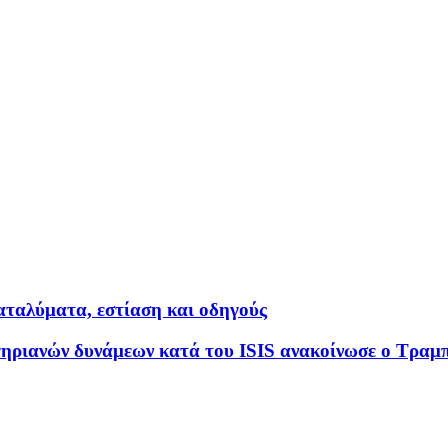
αταλύματα, εστίαση και οδηγούς
γηριανών δυνάμεων κατά του ISIS ανακοίνωσε ο Τραμ