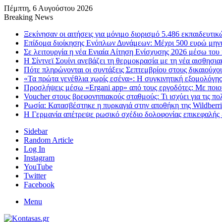
Πέμπτη, 6 Αυγούστου 2026
Breaking News
Ξεκίνησαν οι αιτήσεις για μόνιμο διορισμό 5.486 εκπαιδευτ
Επίδομα διοίκησης Ενόπλων Δυνάμεων: Μέχρι 500 ευρώ μηνια
Σε λειτουργία η νέα Ενιαία Αίτηση Ενίσχυσης 2026 μέσω 
Η Σίντνεϊ Σουίνι ανεβάζει τη θερμοκρασία με τη νέα αισθησι
Πότε πληρώνονται οι συντάξεις Σεπτεμβρίου στους δικαιούχο
«Τα πρώτα γενέθλια χωρίς εσένα»: Η συγκινητική εξομολόγη
Προσλήψεις μέσω «Ergani app» από τους εργοδότες: Με ποιον 
Voucher στους βρεφονηπιακούς σταθμούς: Τι ισχύει για τις πο
Ρωσία: Κατασβέστηκε η πυρκαγιά στην αποθήκη της Wildberri
Η Γερμανία απέτρεψε ρωσικό σχέδιο δολοφονίας επικεφαλής ε
Sidebar
Random Article
Log In
Instagram
YouTube
Twitter
Facebook
Menu