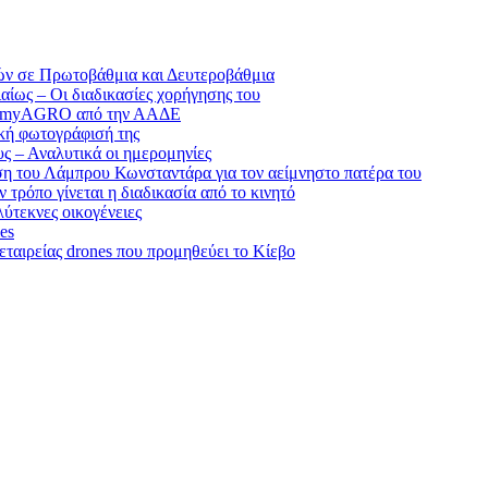
ικών σε Πρωτοβάθμια και Δευτεροβάθμια
ίως – Οι διαδικασίες χορήγησης του
του myAGRO από την ΑΑΔΕ
ακή φωτογράφισή της
υς – Αναλυτικά οι ημερομηνίες
ση του Λάμπρου Κωνσταντάρα για τον αείμνηστο πατέρα του
τρόπο γίνεται η διαδικασία από το κινητό
λύτεκνες οικογένειες
es
ταιρείας drones που προμηθεύει το Κίεβο