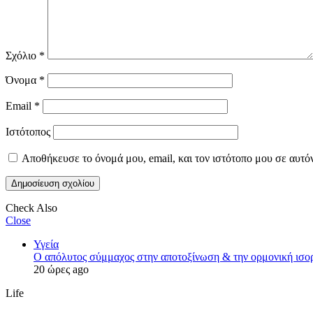
Σχόλιο
*
Όνομα
*
Email
*
Ιστότοπος
Αποθήκευσε το όνομά μου, email, και τον ιστότοπο μου σε αυτό
Check Also
Close
Υγεία
Ο απόλυτος σύμμαχος στην αποτοξίνωση & την ορμονική ισο
20 ώρες ago
Life