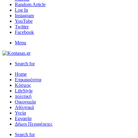
Random Article
Log In
Instagram
YouTube
Twitter
Facebook
Menu
Search for
Home
Επικαιρότητα
Κόσμος
LifeStyle
πολιτική
Οικονομία
Αθλητικά
Υγεία
Εργασία
Δήμοι Περιφέρειες
Search for