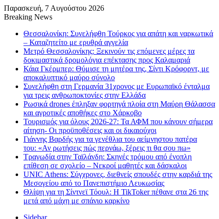
Παρασκευή, 7 Αυγούστου 2026
Breaking News
Θεσσαλονίκη: Συνελήφθη Τούρκος για απάτη και ναρκωτικά
– Καταζητείτο με ερυθρά αγγελία
Μετρό Θεσσαλονίκης: Ξεκινούν τις επόμενες μέρες τα
δοκιμαστικά δρομολόγια επέκτασης προς Καλαμαριά
Κάια Γκέρμπερ: Θύμισε τη μητέρα της, Σίντι Κρόφορντ, με
αποκαλυπτικό μαύρο σύνολο
Συνελήφθη στη Γερμανία 31χρονος με Ευρωπαϊκό ένταλμα
για τρεις ανθρωποκτονίες στην Ελλάδα
Ρωσικά drones έπληξαν φορτηγά πλοία στη Μαύρη Θάλασσα
και αγροτικές αποθήκες στο Χάρκοβο
Τουρισμός για όλους 2026-27: Τα ΑΦΜ που κάνουν σήμερα
αίτηση- Οι προϋποθέσεις και οι δικαιούχοι
Γιάννης Βαρδής για τα γενέθλια του αείμνηστου πατέρα
του: «Αν ρωτήσεις πώς περνάω, ξέρεις τι θα σου πω»
Τραγωδία στην Ταϊλάνδη: Σκηνές τρόμου από ένοπλη
επίθεση σε σχολείο – Νεκροί μαθητές και δάσκαλοι
UNIC Athens: Σύγχρονες, διεθνείς σπουδές στην καρδιά της
Μεσογείου από το Πανεπιστήμιο Λευκωσίας
Θλίψη για τη Σίντνεϊ Τόουλ: Η TikToker πέθανε στα 26 της
μετά από μάχη με σπάνιο καρκίνο
Sidebar