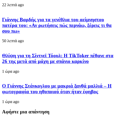
22 λεπτά ago
Γιάννης Βαρδής για τα γενέθλια του αείμνηστου
πατέρα του: «Αν ρωτήσεις πώς περνάω, ξέρεις τι θα
σου πω»
50 λεπτά ago
Θλίψη για τη Σίντνεϊ Τόουλ: Η TikToker πέθανε στα
26 της μετά από μάχη με σπάνιο καρκίνο
1 ώρα ago
Ο Γιάννης Στάνκογλου με μακριά ξανθά μαλλιά – Η
φωτογραφία του ηθοποιού όταν ήταν έφηβος
1 ώρα ago
Αφήστε μια απάντηση