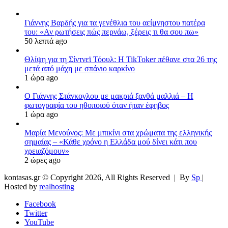
Γιάννης Βαρδής για τα γενέθλια του αείμνηστου πατέρα
του: «Αν ρωτήσεις πώς περνάω, ξέρεις τι θα σου πω»
50 λεπτά ago
Θλίψη για τη Σίντνεϊ Τόουλ: Η TikToker πέθανε στα 26 της
μετά από μάχη με σπάνιο καρκίνο
1 ώρα ago
Ο Γιάννης Στάνκογλου με μακριά ξανθά μαλλιά – Η
φωτογραφία του ηθοποιού όταν ήταν έφηβος
1 ώρα ago
Μαρία Μενούνος: Με μπικίνι στα χρώματα της ελληνικής
σημαίας – «Κάθε χρόνο η Ελλάδα μού δίνει κάτι που
χρειαζόμουν»
2 ώρες ago
kontasas.gr © Copyright 2026, All Rights Reserved |
By
Sp
|
Hosted by
realhosting
Facebook
Twitter
YouTube