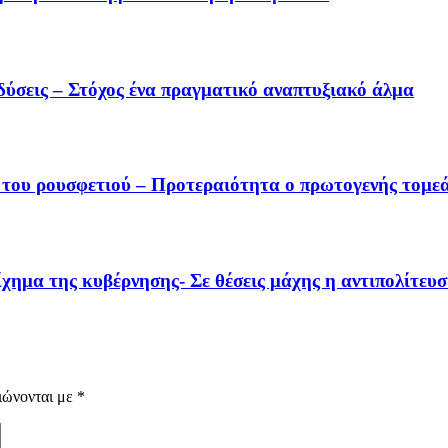
δύσεις – Στόχος ένα πραγματικό αναπτυξιακό άλμα
 του ρουσφετιού – Προτεραιότητα ο πρωτογενής τομε
χημα της κυβέρνησης- Σε θέσεις μάχης η αντιπολίτευ
ιώνονται με
*