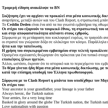
Τρομερή είδηση ανακάλυψε το ΒΝ
Συζήτηση έχει να αρχίσει να προκαλεί στα μέσα κοινωνικής 
αναρτήσεις, μεταξύ αυτών και του Clash Report, η στρατιωτική μπ
Το
Ceddin Deden
είναι ένα από τα πιο γνωστά εμβατήρια της οθωμ
Οι στίχοι του εξυμνούν το τουρκικό έθνος, τη στρατιωτική του
και στην αποφασιστικότητα απέναντι στους εχθρούς.
Σύμφωνα με τη μετάφραση που κυκλοφορεί ευρέως, το τραγούδι αναφέ
οι στρατοί του γνώρισαν δόξα σε ολόκληρο τον κόσμο. Παράλληλα κ
ήττα και την ταπείνωση.
Η χρήση του συγκεκριμένου εμβατηρίου στην τελετή προκάλεσε 
Ορισμένοι σχολιαστές θεώρησαν ότι πρόκειται για ένα τυπικό στοι
επισκέψεις ξένων ηγετών.
Άλλοι, ωστόσο, έκριναν ότι το ιστορικό και το περιεχόμενο του εμ
Το θέμα γίνεται ήδη θέμα στα μέσα κοινωνικής δικτύωσης, με π
κατά την επίσημη υποδοχή του Έλληνα πρωθυπουργού.
Σύμφωνα με το Clash Report η μπάντα που υποδέχθηκε τον Μητ
Οι στίχοι του:
Your ancestor is your grandfather, your lineage is your father
Always heroic, the Turkish nation
Your armies, for a very long time
Basked in glory around the globe The Turkish nation, the Turkish nat
Love nationalism with passion