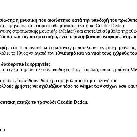
δικτύωσης η μουσική που ακούστηκε κατά την υποδοχή του πρωθ
άντα ερμήνευσε το ιστορικό οθωμανικό εμβατήριο Ceddin Deden.
ανικής στρατιωτικής μουσικής (Mehter) και αποτελεί σύμβολο της οθ
 ιστορία και τον πατριωτισμό, ενώ περιλαμβάνουν αναφορές στην
ρει ότι οι πρόγονοι και η καταγωγή αποτελούν πηγή υπερηφάνειας, χ
αλεί το έθνος να αγαπά τον
εθνικισμό και να νικά τους εχθρούς το
διαφορετικές ερμηνείες.
χείο των επίσημων τελετών υποδοχής στην Τουρκία, όπου η μπάντα
Me
βατηρίου προσδίδουν ιδιαίτερο συμβολισμό στην επιλογή του.
ολλούς χρήστες να σχολιάζουν τόσο το νόημα των στίχων όσο και
σοτάκη έπαιζε το τραγούδι Ceddin Deden.
ion