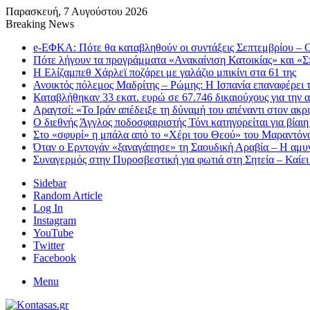
Παρασκευή, 7 Αυγούστου 2026
Breaking News
e-ΕΦΚΑ: Πότε θα καταβληθούν οι συντάξεις Σεπτεμβρίου – Ο
Πότε λήγουν τα προγράμματα «Ανακαίνιση Κατοικίας» και «Σπ
Η Ελίζαμπεθ Χάρλεϊ ποζάρει με γαλάζιο μπικίνι στα 61 της
Ανοικτός πόλεμος Μαδρίτης – Ρώμης: Η Ισπανία επαναφέρει τ
Καταβλήθηκαν 33 εκατ. ευρώ σε 67.746 δικαιούχους για την
Αραγτσί: «Το Ιράν απέδειξε τη δύναμή του απέναντι στον ακ
Ο διεθνής Άγγλος ποδοσφαιριστής Τόνι κατηγορείται για βίαι
Στο «σφυρί» η μπάλα από το «Χέρι του Θεού» του Μαραντόνα
Όταν ο Ερντογάν «ξαναγάπησε» τη Σαουδική Αραβία – Η αμυν
Συναγερμός στην Πυροσβεστική για φωτιά στη Σητεία – Καίει
Sidebar
Random Article
Log In
Instagram
YouTube
Twitter
Facebook
Menu