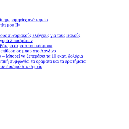
ι ημερομηνίες ανά ταμείο
ίτι μου ΙΙ»
ους συνοριακούς ελέγχους για τους Ιταλούς
 αγορά λιπασμάτων
ριβότερο στρατό του κόσμου»
η επίθεση σε μπαρ στο Λονδίνο
 – Μπορεί να ξεπεράσει τα 10 εκατ. δολάρια
τική συμφωνία, τα οράματα και τα ερωτήματα
 σε δυσπρόσιτο σημείο