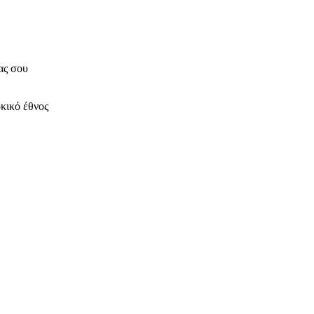
ας σου
κικό έθνος